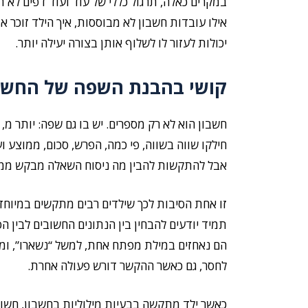
במקרים כאלה, תרגול כללי של עוד ועוד דפים לא ת
אילו עובדות חשבון לא מבוססות, איך הילד זוכר או
יכולות לעזור לו לשלוף אותן בצורה יעילה יותר.
קושי בהבנת השפה של החשב
חשבון הוא לא רק מספרים. יש בו גם שפה: יותר מ, 
חילקו שווה בשווה, פי כמה, הפרש, סכום, ממוצע וע
אבל להתקשות להבין מה ניסוח השאלה מבקש ממנ
זו אחת הסיבות לכך שילדים רבים מתקשים במיוחד 
תמיד יודעים להבחין בין הנתונים החשובים לבין ה
הם נאחזים במילת מפתח אחת, למשל “נשארו”, ומ
לחסר, גם כאשר ההקשר דורש פעולה אחרת.
כאשר ילד מתקשה בבעיות מילוליות בחשבון, חשו