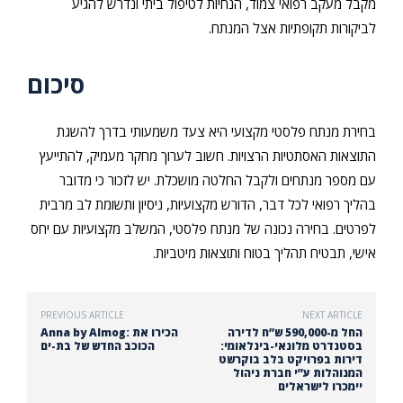
מקבל מעקב רפואי צמוד, הנחיות לטיפול ביתי ונדרש להגיע
לביקורות תקופתיות אצל המנתח.
סיכום
בחירת מנתח פלסטי מקצועי היא צעד משמעותי בדרך להשגת
התוצאות האסתטיות הרצויות. חשוב לערוך מחקר מעמיק, להתייעץ
עם מספר מנתחים ולקבל החלטה מושכלת. יש לזכור כי מדובר
בהליך רפואי לכל דבר, הדורש מקצועיות, ניסיון ותשומת לב מרבית
לפרטים. בחירה נכונה של מנתח פלסטי, המשלב מקצועיות עם יחס
אישי, תבטיח תהליך בטוח ותוצאות מיטביות.
PREVIOUS ARTICLE
NEXT ARTICLE
החל מ-590,000 ש”ח לדירה
Anna by Almog: הכירו את
בסטנדרט מלונאי-בינלאומי:
הכוכב החדש של בת-ים
דירות בפרויקט בלב בוקרשט
המנוהלות ע”י חברת ניהול
יימכרו לישראלים