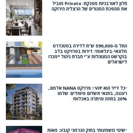
חלון לאורבניות מפנקת: Privato מוביל
את מהפכת המגורים של הרצליה הירוקה
החל מ-590,000 ש”ח לדירה בסטנדרט
מלונאי-בינלאומי: דירות בפרויקט בלב
בוקרשט המנוהלות ע”י חברת ניהול יימכרו
לישראלים
״כל דייר הוא VIP״: פרויקט NANA אלמוג,
רעננה, בתנאי תשלום מיוחדים: שלמו
20% בחוזה והיתרה באכלוס!
״שינוי משמעותי בחוק הגרמני קובע: מאות