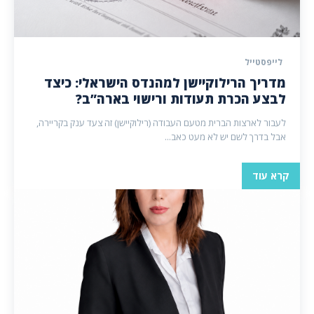
לייפסטייל
מדריך הרילוקיישן למהנדס הישראלי: כיצד
לבצע הכרת תעודות ורישוי בארה”ב?
לעבור לארצות הברית מטעם העבודה (רילוקיישן) זה צעד ענק בקריירה,
אבל בדרך לשם יש לא מעט כאב...
קרא עוד