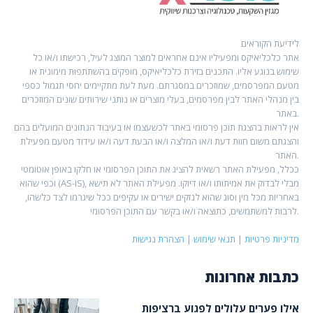
לידיעת הקוראים
אתר כלכליאיקס ומפעיליו אינם אחראים למוצר המוצג לעיל, רכישתו ו/או כל
שימוש בנוגע אליו. התכנים בזירת כלכליאיקס, מופקים בהשתתפות מימונית או
מטעם המפרסמים, שמוזכרים במסגרתם. מעת לעת מתקיימים יחסי תגמול כספי
בין מנהלי האתר לבין מפרסמים, בעלי מוצרים או נותני שירותים שונים המוזכרים
באתר.
אין לראות בהצגת תוכן פרסומי באתר לכשעצמו או בעיבוד הנתונים המועלים בהם
והצגתם משום חוות דעת ו/או המלצה ו/או הבעת דעה ו/או עידוד מטעם מפעילת
האתר.
ככלל, מפעילת האתר רשאית להציג את התוכן הפרסומי או חלקו באופן אוטומטי
וכפי שהוא (AS-IS), מבלי לבדוק את אמיתותו ו/או דיוקו. מפעילת האתר לא תישא
באחריות מכל מין וסוג שהוא לנזקים ישירים או עקיפים ככל שיגרמו לצד כלשהו,
לרבות למשתמשים, כתוצאה ו/או בקשר עם התוכן הפרסומי.
מדיניות פרטיות
|
תנאי שימוש
|
הצהרת נגישות
כתבות אחרונות
אילו פערים עלולים לפגוע ברציפות