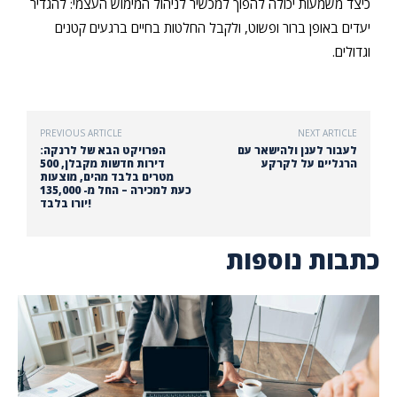
כיצד משמעות יכולה להפוך למכשיר לניהול המימוש העצמי: להגדיר
יעדים באופן ברור ופשוט, ולקבל החלטות בחיים ברגעים קטנים
וגדולים.
PREVIOUS ARTICLE
NEXT ARTICLE
לעבור לענן ולהישאר עם
הפרויקט הבא של לרנקה:
הרגליים על לקרקע
דירות חדשות מקבלן, 500
מטרים בלבד מהים, מוצעות
כעת למכירה – החל מ- 135,000
יורו בלבד!
כתבות נוספות