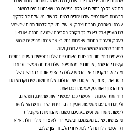
שמוכתבים על ידי הסביבה שלנו, נגלה שהחלומות והרצונות שלנו
הם לא כל כך רחוקים או בלתי נגישים כמו שאנחנו נוטים לחשוב.
הרצונות האותנטיים שלנו יכולים להיות, למשל, משאלת לב להקיף
עצמנו באהבה, חברות וצחוק. או אולי תשוקה ללמוד תחום שנשמע
לנו מעניין אבל לא כל כך מקובל בסביבה שהגענו ממנה. או רצון
לעסוק ולעבוד בתחום ש״פחות נחשב״ אך אנחנו מרגישים שהוא
מחובר למשהו שמשמעותי עבורנו, ועוד.
לפעמים החלומות והרצונות האותנטיים שלנו נתפשים בעינינו רחוקים
וקשים להגשמה, או חורגים מהתפיסה שלנו את מה אפשרי עבורנו
ומה לא. במקרים האלו הנפש עלולה להציף אותנו בתחושות של
חוסר אמון, פחד, או הקטנה של החלום. אלו תחושות שירחיקו מאיתנו
את הרצון האותנטי, יעמעמו ויכבו אותו.
החדשות הטובות – אפשרי כבר עכשיו להיות שמחים, חופשיים,
ולקיים חיים עם משמעות ועניין. הדבר היחיד שזה דורש הוא להעז
לעשות משהו שנתפש בעיניכם כשונה מהנורמות המקובלות
ומהציפיות שלכם מעצמכם. ובשביל זה, לא צריך מיליון דולר, אלא
רק הסכמה להתחיל ללכת אחרי הלב והרצון שלכם.