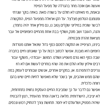
אעשה אם אזכה מחר בהגרלה של מפעל הפיס?
ובאמת, מי מאיתנו לא חולם על בשורה כזאת. באיזה בוקר שגרתי
ומנומנם הטלפון מצלצל. על הקו אראלה ממפעל הפיס, התקשרה
לבשר שזכית במיליוני שקלים (טוב נו, גם מיליון אחד יהיה נחמד).
והנה, העובר ושב מזנק ושולף בבת אחת מהחיים היומיומיים אל עבר
מציאות זוהרת ומבטיחה.
בינינו, הציפייה או התקווה לסכום כסף גדול שיגאל אותנו מטרדות
היומיום היא מובנת. אפשר לכתוב רבות על כך שאנחנו חיים בחברה
שבה כסף הוא גורם משפיע ושולט. המושג ״עבודה״, משקף עבור
רבים אילוץ שלא הולם את מה שהיו בוחרים לעשות אם לא היו
צריכים להתפרנס. או, במקרים אחרים, אנשים שבוחרים לעסוק במה
שהם ממש אוהבים, אך בשכר שלא מאפשר לחיות חיים שיש בהם
רווחה כלכלית.
אפשר גם לדבר על כך שסביבת החיים העסקית נחווית כתחרותית,
לא יציבה, הישרדותית. מלאה בדאגה ופחד מהעתיד, רצון להבטיח
שיהיה מספיק ושלעולם לא יחסר. תחושת צורך להחזיק רכוש ונכסים.