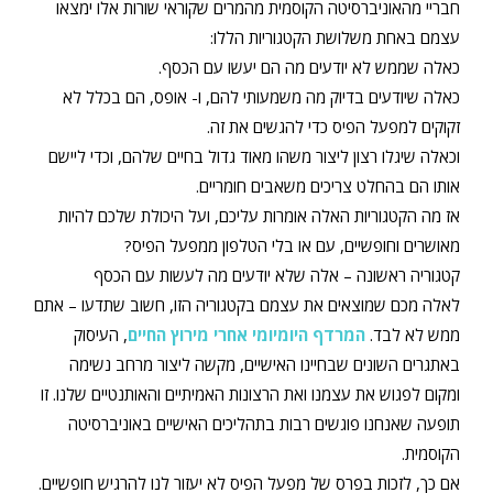
חבריי מהאוניברסיטה הקוסמית מהמרים שקוראי שורות אלו ימצאו
עצמם באחת משלושת הקטגוריות הללו:
כאלה שממש לא יודעים מה הם יעשו עם הכסף.
כאלה שיודעים בדיוק מה משמעותי להם, ו- אופס, הם בכלל לא
זקוקים למפעל הפיס כדי להגשים את זה.
וכאלה שיגלו רצון ליצור משהו מאוד גדול בחיים שלהם, וכדי ליישם
אותו הם בהחלט צריכים משאבים חומריים.
אז מה הקטגוריות האלה אומרות עליכם, ועל היכולת שלכם להיות
מאושרים וחופשיים, עם או בלי הטלפון ממפעל הפיס?
קטגוריה ראשונה – אלה שלא יודעים מה לעשות עם הכסף
לאלה מכם שמוצאים את עצמם בקטגוריה הזו, חשוב שתדעו – אתם
ממש לא לבד.
המרדף היומיומי אחרי מירוץ החיים
, העיסוק
באתגרים השונים שבחיינו האישיים, מקשה ליצור מרחב נשימה
ומקום לפגוש את עצמנו ואת הרצונות האמיתיים והאותנטיים שלנו. זו
תופעה שאנחנו פוגשים רבות בתהליכים האישיים באוניברסיטה
הקוסמית.
אם כך, לזכות בפרס של מפעל הפיס לא יעזור לנו להרגיש חופשיים.