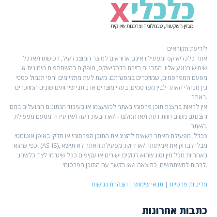
לידיעת הקוראים
אתר כלכליאיקס ומפעיליו אינם אחראים למוצר המוצג לעיל, רכישתו ו/או כל
שימוש בנוגע אליו. התכנים בזירת כלכליאיקס, מופקים בהשתתפות מימונית או
מטעם המפרסמים, שמוזכרים במסגרתם. מעת לעת מתקיימים יחסי תגמול כספי
בין מנהלי האתר לבין מפרסמים, בעלי מוצרים או נותני שירותים שונים המוזכרים
באתר.
אין לראות בהצגת תוכן פרסומי באתר לכשעצמו או בעיבוד הנתונים המועלים בהם
והצגתם משום חוות דעת ו/או המלצה ו/או הבעת דעה ו/או עידוד מטעם מפעילת
האתר.
ככלל, מפעילת האתר רשאית להציג את התוכן הפרסומי או חלקו באופן אוטומטי
וכפי שהוא (AS-IS), מבלי לבדוק את אמיתותו ו/או דיוקו. מפעילת האתר לא תישא
באחריות מכל מין וסוג שהוא לנזקים ישירים או עקיפים ככל שיגרמו לצד כלשהו,
לרבות למשתמשים, כתוצאה ו/או בקשר עם התוכן הפרסומי.
מדיניות פרטיות
|
תנאי שימוש
|
הצהרת נגישות
כתבות אחרונות