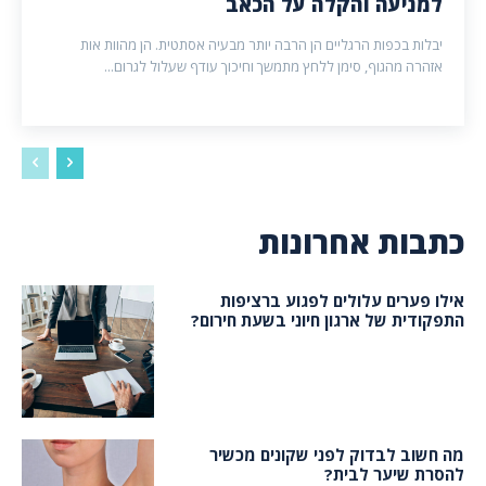
למניעה והקלה על הכאב
יבלות בכפות הרגליים הן הרבה יותר מבעיה אסתטית. הן מהוות אות
אזהרה מהגוף, סימן ללחץ מתמשך וחיכוך עודף שעלול לגרום...
כתבות אחרונות
אילו פערים עלולים לפגוע ברציפות
התפקודית של ארגון חיוני בשעת חירום?
מה חשוב לבדוק לפני שקונים מכשיר
להסרת שיער לבית?