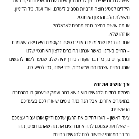
שיש לכם. זה אפילו רצון לבלות זמן איכות עם המשפחה ולקחת את
הילדים למסע חוצה תרבויות מסביב לעולם, ועוד ועוד, כיד הדימיון,
משאלת הלב והרצון האותנטי.
אז מה עושים במצב כזה? מחכים לאראלה?
אז זהו שלא.
אחד הדברים שמלמדים באוניברסיטה הקוסמית היא גישה שאומרת
– החיים בעדנו. כאשר אנחנו מחוברים לרצון האותנטי שלנו
ומתמקדים בו, כל דבר שקורה בדרך יהיה שלב שנועד לעזור להגשים
אותו. החיים עצמם הם ש”יעבדו”, יחד איתנו, כדי לסייע לנו.
איך עושים את זה?
היכולת לחלום ולהגשים הוא נושא רחב ועמוק שנעסוק בו בהרחבה
במאמרים אחרים, אבל הנה כמה טיפים שיעזרו לכם בצעדיכם
הראשונים:
צעד ראשון – העזו לחלום את הרצון שלכם ודייקו אותו עבור עצמכם
– שאלו את עצמכם למה אתם רוצים את מה שאתם רוצים, מהו
הדבר המהותי שחשוב לכם להגשים בחיים?