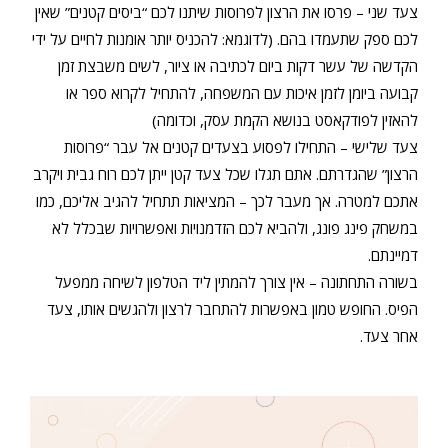
צעד שני – פרסו את הרצון לפרוסות שיתנו לכם “ביסים קטנים” שאין
לכם ספק שתעמדו בהם. (לדוגמא: להכניס יותר אומנות לחיים על ידי
הקדשה של עשר דקות ביום לכתיבה או ציור, לשים משבצת זמן
קבועה ביומן לזמן איכות עם המשפחה, להתחיל לקרוא ספר או
להאזין לפודקאסט בנושא הקמת עסק, וכדומה)
צעד שלישי – התחילו לפסוע בצעדים קטנים אל עבר “פרוסות
הרצון” שהגדרתם. אתם תגלו שכל צעד קטן ייתן לכם רוח גבית ויקרב
אתכם למטרה. אך מעבר לכך – המציאות תתחיל להגיב אליכם, כמו
במשחק פינג פונג, ולהביא לכם הזדמנויות ואפשרויות שבכלל לא
דמיינתם.
בשורה התחתונה – אין צורך להמתין ליד הטלפון לשיחה ממפעל
הפיס. החופש טמון באפשרות להתחבר לרצון ולהגשים אותו, צעד
אחר צעד.