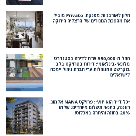
חלון לאורבניות מפנקת: Privato מוביל
את מהפכת המגורים של הרצליה הירוקה
החל מ-590,000 ש”ח לדירה בסטנדרט
מלונאי-בינלאומי: דירות בפרויקט בלב
בוקרשט המנוהלות ע”י חברת ניהול יימכרו
לישראלים
״כל דייר הוא VIP״: פרויקט NANA אלמוג,
רעננה, בתנאי תשלום מיוחדים: שלמו
20% בחוזה והיתרה באכלוס!