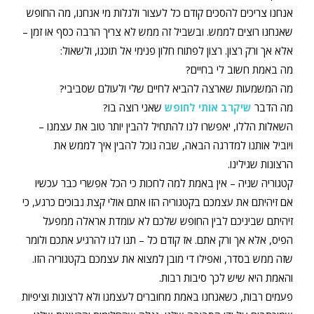
אנחנו צריכים להסכים קודם כל לעצור ולגלות מי אנחנו, מה החופש
שאנחנו רוצים לממש. ובשביל זה ממש לא צריך הרבה כסף או זמן –
אלא אך ורק רצון. רצון לפתוח חלון פנימי אל תוכנו, ולשאול:
מה באמת חשוב לי בחיים?
מה המשמעות שארצה להביא לחיים שלי ולעולם שסביבי?
מה הדבר
שיקרב אותי לחופש
שאני רוצה בו?
השאלות הללו, יאפשרו לנו להתחיל להבין יותר טוב את עצמנו –
ויוביל אותנו למדרגה הבאה, שבה נוכל להבין איך לממש את
הרצונות שגילינו.
קטגוריה שניה – אין באמת למה לחכות כי הכל אפשרי כבר עכשיו
אם זיהיתם את עצמכם בקטגוריה הזו אתם אולי קצת נבוכים כרגע, כי
זיהיתם שביניכם לבין החופש שלכם לא עומדת אראלה ממפעל
הפיס, אלא אך ורק אתם. אז קודם כל – תנו לנו להרגיע אתכם ולומר
שזה ממש בסדר, ואפילו די מובן למצוא את עצמכם בקטגוריה הזו.
והאמת היא שיש לכך סיבות רבות.
פעמים רבות, כשאנחנו באמת מחוברים לעצמנו ולא לרצונות וציפיות