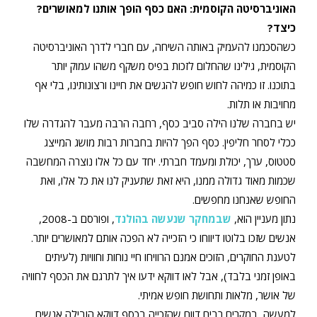
האוניברסיטה הקוסמית: האם כסף הופך אותנו למאושרים?
כיצד?
כשהסכמנו להעמיק באותה השיחה, עם חברי לדרך האוניברסיטה
הקוסמית, גילינו שהחלום לזכות בפיס משקף משהו עמוק יותר
בתוכנו. זו כמיהה לחוש חופש להגשים את חיינו ורצונותינו, בלי אף
מחויבות או תלות.
יש בחברה שלנו הילה סביב כסף, רחבה הרבה מעבר להגדרה שלו
ככלי לסחר חליפין. כסף הפך להיות בחברות רבות מושג המייצג
סטטוס, ערך, יכולת ומעמד חברתי. יחד עם כל אלו נוצרה המחשבה
שכמות מאוד גדולה ממנו, היא זאת שתעניק לנו את כל אלו, ואת
החופש שאנחנו מחפשים.
נתון מעניין הוא,
שבמחקר שנעשה בהולנד
, ופורסם ב-2008,
אנשים שזכו בלוטו דיווחו כי הזכייה לא הפכה אותם למאושרים יותר.
לטענת החוקרים, הזוכים אמנם הרוויחו חיי נוחות וחוויות (לעיתים
באופן זמני בלבד), אבל לאו דווקא ידעו איך לתרגם את הכסף לחוויה
של אושר, מלאות ותחושת חופש אמיתי.
למעשה, במקרים רבים דווח שהזכייה בכסף דווקא הובילה אנשים