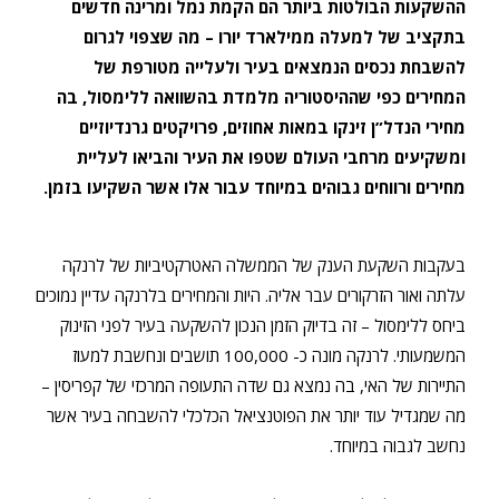
ההשקעות הבולטות ביותר הם הקמת נמל ומרינה חדשים
בתקציב של למעלה ממילארד יורו – מה שצפוי לגרום
להשבחת נכסים הנמצאים בעיר ולעלייה מטורפת של
המחירים כפי שההיסטוריה מלמדת בהשוואה ללימסול, בה
מחירי הנדל”ן זינקו במאות אחוזים, פרויקטים גרנדיוזיים
ומשקיעים מרחבי העולם שטפו את העיר והביאו לעליית
מחירים ורווחים גבוהים במיוחד עבור אלו אשר השקיעו בזמן.
בעקבות השקעת הענק של הממשלה האטרקטיביות של לרנקה
עלתה ואור הזרקורים עבר אליה. היות והמחירים בלרנקה עדיין נמוכים
ביחס ללימסול – זה בדיוק הזמן הנכון להשקעה בעיר לפני הזינוק
המשמעותי. לרנקה מונה כ- 100,000 תושבים ונחשבת למעוז
התיירות של האי, בה נמצא גם שדה התעופה המרכזי של קפריסין –
מה שמגדיל עוד יותר את הפוטנציאל הכלכלי להשבחה בעיר אשר
נחשב לגבוה במיוחד.