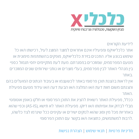
לידיעת הקוראים
אתר כלכליאיקס ומפעיליו אינם אחראים למוצר המוצג לעיל, רכישתו ו/או כל
שימוש בנוגע אליו. התכנים בזירת כלכליאיקס, מופקים בהשתתפות מימונית או
מטעם המפרסמים, שמוזכרים במסגרתם. מעת לעת מתקיימים יחסי תגמול כספי
בין מנהלי האתר לבין מפרסמים, בעלי מוצרים או נותני שירותים שונים המוזכרים
באתר.
אין לראות בהצגת תוכן פרסומי באתר לכשעצמו או בעיבוד הנתונים המועלים בהם
והצגתם משום חוות דעת ו/או המלצה ו/או הבעת דעה ו/או עידוד מטעם מפעילת
האתר.
ככלל, מפעילת האתר רשאית להציג את התוכן הפרסומי או חלקו באופן אוטומטי
וכפי שהוא (AS-IS), מבלי לבדוק את אמיתותו ו/או דיוקו. מפעילת האתר לא תישא
באחריות מכל מין וסוג שהוא לנזקים ישירים או עקיפים ככל שיגרמו לצד כלשהו,
לרבות למשתמשים, כתוצאה ו/או בקשר עם התוכן הפרסומי.
מדיניות פרטיות
|
תנאי שימוש
|
הצהרת נגישות