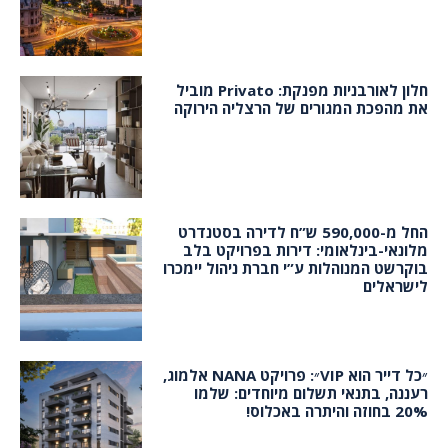
חלון לאורבניות מפנקת: Privato מוביל
את מהפכת המגורים של הרצליה הירוקה
החל מ-590,000 ש”ח לדירה בסטנדרט
מלונאי-בינלאומי: דירות בפרויקט בלב
בוקרשט המנוהלות ע”י חברת ניהול יימכרו
לישראלים
״כל דייר הוא VIP״: פרויקט NANA אלמוג,
רעננה, בתנאי תשלום מיוחדים: שלמו
20% בחוזה והיתרה באכלוס!