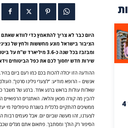
ת
היום כבר לא צריך להתאמץ כדי לוודא שאתם 
הציבור בישראל מונע מחששות ולחץ של נציגי 
ומבזבז בכל שנה כ-3.6 מיליארד ש”ח
שירות חדש יחסוך לכם את כפל הביטוחים ויד
ההודעה הזו יכולה להכות בכם כמו רעם ביום בהיר.
אנשים – הרופא מודיע: “לצערי גילינו סרטן”. העול
שאלות עולות בראש ברגע אחד. ברגע של משבר כו
להבין מה קורה מכאן והלאה. האתגרים הרפואיים ה
הדיור: נדלניישן 4
ממשיכים להתקיים כלכלית בשגרת טיפולים? מי יעז
לצערנו, זהו מעשה שביום יום. אבל פעמים רבות הו
הסיפור רק הולך ומסתבך. פתאום אתם מגלים שכבר