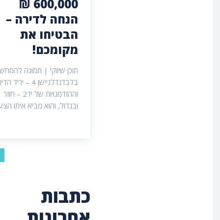
600,000 ₪
הנחה לדירה –
הבטיחו את
מקומכם!
תוכן שיווקי | תמונה להמחש
בלבדנדלניישן 4 – יריד ה
וההזדמנויות של יד2 – חוזר
ובגדול, והוא מביא איתו הצעה
כתבות
אחרונות