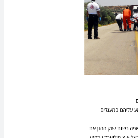
ם
ע עליהם במעגלים
יון שהתקיים בכנסת כבר בשנת 2018 חשפה רשות שוק ההון את
הנתון המדהים הבא: בכל שנה מבזבז הציבור בישראל 3.6 מיליארד ש”ח(!)