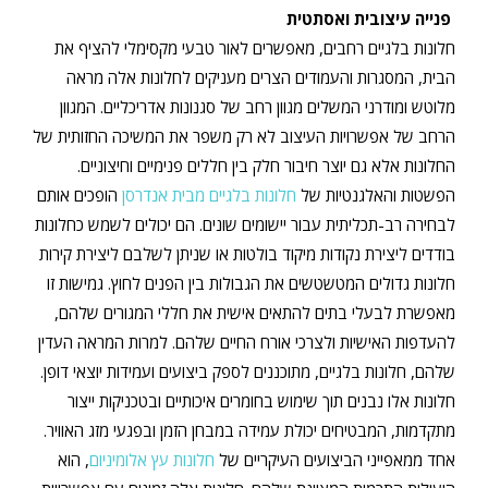
פנייה עיצובית ואסתטית
חלונות בלגיים רחבים, מאפשרים לאור טבעי מקסימלי להציף את
הבית, המסגרות והעמודים הצרים מעניקים לחלונות אלה מראה
מלוטש ומודרני המשלים מגוון רחב של סגנונות אדריכליים. המגוון
הרחב של אפשרויות העיצוב לא רק משפר את המשיכה החזותית של
החלונות אלא גם יוצר חיבור חלק בין חללים פנימיים וחיצוניים.
הפשטות והאלגנטיות של
חלונות בלגיים מבית אנדרסן
הופכים אותם
לבחירה רב-תכליתית עבור יישומים שונים. הם יכולים לשמש כחלונות
בודדים ליצירת נקודות מיקוד בולטות או שניתן לשלבם ליצירת קירות
חלונות גדולים המטשטשים את הגבולות בין הפנים לחוץ. גמישות זו
מאפשרת לבעלי בתים להתאים אישית את חללי המגורים שלהם,
להעדפות האישיות ולצרכי אורח החיים שלהם. למרות המראה העדין
שלהם, חלונות בלגיים, מתוכננים לספק ביצועים ועמידות יוצאי דופן.
חלונות אלו נבנים תוך שימוש בחומרים איכותיים ובטכניקות ייצור
מתקדמות, המבטיחים יכולת עמידה במבחן הזמן ובפגעי מזג האוויר.
אחד ממאפייני הביצועים העיקריים של
חלונות עץ אלומיניום
, הוא