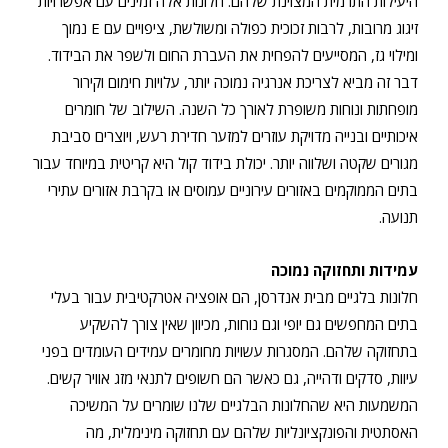
היעילות התרמית המצוינת שלהם. חלונות אלה זמינים עם אפשרויות
זיגוג מרובות, לרבות זכוכית כפולה ומשולשת, ציפויים עם E נמוך
ומילוי גז, המסייעים להפחית את העברת החום ולשפר את הבידוד.
דבר זה מביא לצריכת אנרגיה נמוכה יותר, עלויות חימום וקירור
מופחתות ונוחות משופרת לאורך כל השנה. השילוב של חומרים
איכותיים ובנייה מדויקת עוזרים למזער חדירת רעש, ויוצרים סביבת
מגורים שקטה ושלווה יותר. יכולת בידוד קול היא קריטית במיוחד עבור
בתים הממוקמים באזורים עירוניים עמוסים או בקרבת אזורים עתירי
תנועה.
עמידות ותחזוקה נמוכה
חלונות בלגיים מבית אנדרסן, הם אופציה אטרקטיבית עבור בעלי
בתים המחפשים גם יופי וגם נוחות, מכיוון שאין צורך להשקיע
בתחזוקה שלהם. המסגרות עשויות מחומרים עמידים העומדים בפני
עיוות, סדקים ודהייה, גם כאשר הם חשופים לתנאי מזג אוויר קשים.
המשמעות היא שהחלונות הבלגיים שלנו שומרים על המשיכה
האסתטית והפונקציונליות שלהם עם תחזוקה מינימלית, מה