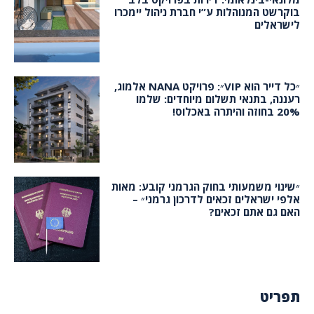
בוקרשט המנוהלות ע”י חברת ניהול יימכרו
לישראלים
״כל דייר הוא VIP״: פרויקט NANA אלמוג,
רעננה, בתנאי תשלום מיוחדים: שלמו
20% בחוזה והיתרה באכלוס!
״שינוי משמעותי בחוק הגרמני קובע: מאות
אלפי ישראלים זכאים לדרכון גרמני״ –
האם גם אתם זכאים?
תפריט