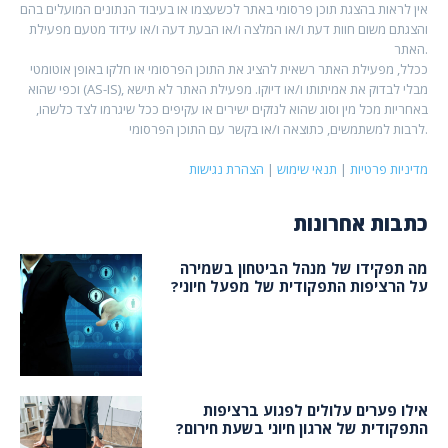
אין לראות בהצגת תוכן פרסומי באתר לכשעצמו או בעיבוד הנתונים המועלים בהם
והצגתם משום חוות דעת ו/או המלצה ו/או הבעת דעה ו/או עידוד מטעם מפעילת
האתר.
ככלל, מפעילת האתר רשאית להציג את התוכן הפרסומי או חלקו באופן אוטומטי
וכפי שהוא (AS-IS), מבלי לבדוק את אמיתותו ו/או דיוקו. מפעילת האתר לא תישא
באחריות מכל מין וסוג שהוא לנזקים ישירים או עקיפים ככל שיגרמו לצד כלשהו,
לרבות למשתמשים, כתוצאה ו/או בקשר עם התוכן הפרסומי.
מדיניות פרטיות
|
תנאי שימוש
|
הצהרת נגישות
כתבות אחרונות
מה תפקידו של מנהל הביטחון בשמירה
על הרציפות התפקודית של מפעל חיוני?
אילו פערים עלולים לפגוע ברציפות
התפקודית של ארגון חיוני בשעת חירום?