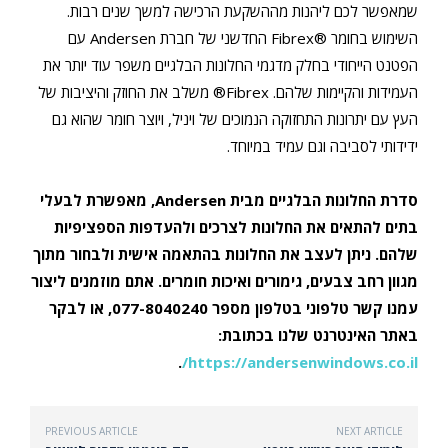
שמאפשר לכם ליהנות מההשקעת הרכישה למשך שנים רבות.
השימוש בחומר ®Fibrex החדשני של חברת Andersen עם
הפטנט הייחודי בחלק מדגמי החלונות הבלגיים משפר עוד יותר את
העמידות והקיימות שלהם. Fibrex® משלב את החוזק והיציבות של
העץ עם יתרונות התחזוקה הנמוכים של ויניל, ויוצר חומר שהוא גם
ידידותי לסביבה וגם עמיד במיוחד.
סדרת החלונות הבלגיים מבית Andersen, מאפשרת לבעלי
בתים להתאים את החלונות לצרכים ולהעדפות הספציפיות
שלהם. ניתן לעצב את החלונות בהתאמה אישית ולבחור מתוך
מגוון רחב צבעים, גימורים ואיכות חומרים. אתם מוזמנים ליצור
עמנו קשר טלפוני בטלפון מספר 077-8040240, או לבקר
באתר האינטרנט שלנו בכתובת:
.
https://andersenwindows.co.il/
PREVIOUS ARTICLE
NEXT ARTICLE