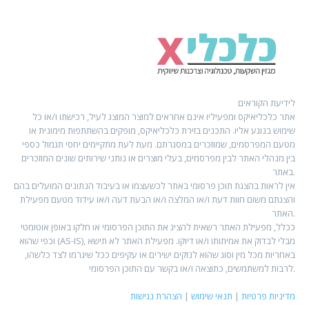
לידיעת הקוראים
אתר כלכליאיקס ומפעיליו אינם אחראים למוצר המוצג לעיל, רכישתו ו/או כל
שימוש בנוגע אליו. התכנים בזירת כלכליאיקס, מופקים בהשתתפות מימונית או
מטעם המפרסמים, שמוזכרים במסגרתם. מעת לעת מתקיימים יחסי תגמול כספי
בין מנהלי האתר לבין מפרסמים, בעלי מוצרים או נותני שירותים שונים המוזכרים
באתר.
אין לראות בהצגת תוכן פרסומי באתר לכשעצמו או בעיבוד הנתונים המועלים בהם
והצגתם משום חוות דעת ו/או המלצה ו/או הבעת דעה ו/או עידוד מטעם מפעילת
האתר.
ככלל, מפעילת האתר רשאית להציג את התוכן הפרסומי או חלקו באופן אוטומטי
וכפי שהוא (AS-IS), מבלי לבדוק את אמיתותו ו/או דיוקו. מפעילת האתר לא תישא
באחריות מכל מין וסוג שהוא לנזקים ישירים או עקיפים ככל שיגרמו לצד כלשהו,
לרבות למשתמשים, כתוצאה ו/או בקשר עם התוכן הפרסומי.
מדיניות פרטיות
|
תנאי שימוש
|
הצהרת נגישות