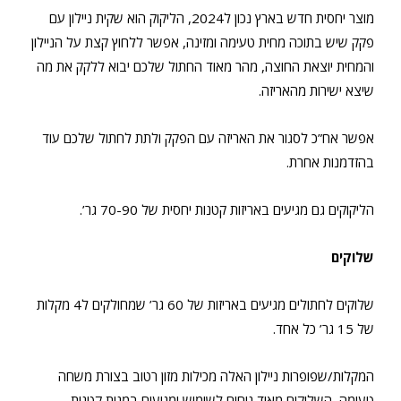
מוצר יחסית חדש בארץ נכון ל2024, הליקוק הוא שקית ניילון עם
פקק שיש בתוכה מחית טעימה ומזינה, אפשר ללחוץ קצת על הניילון
והמחית יוצאת החוצה, מהר מאוד החתול שלכם יבוא ללקק את מה
שיצא ישירות מהאריזה.
אפשר אח”כ לסגור את האריזה עם הפקק ולתת לחתול שלכם עוד
בהזדמנות אחרת.
הליקוקים גם מגיעים באריזות קטנות יחסית של 70-90 גר’.
שלוקים
שלוקים לחתולים מגיעים באריזות של 60 גר’ שמחולקים ל4 מקלות
של 15 גר’ כל אחד.
המקלות/שפופרות ניילון האלה מכילות מזון רטוב בצורת משחה
טעימה, השלוקים מאוד נוחים לשימוש ומגיעים במנות קטנות.