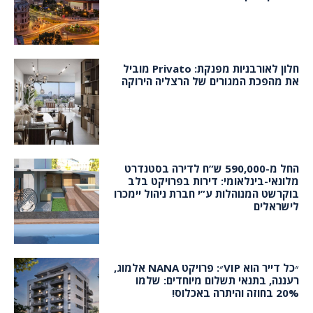
חלון לאורבניות מפנקת: Privato מוביל
את מהפכת המגורים של הרצליה הירוקה
החל מ-590,000 ש”ח לדירה בסטנדרט
מלונאי-בינלאומי: דירות בפרויקט בלב
בוקרשט המנוהלות ע”י חברת ניהול יימכרו
לישראלים
״כל דייר הוא VIP״: פרויקט NANA אלמוג,
רעננה, בתנאי תשלום מיוחדים: שלמו
20% בחוזה והיתרה באכלוס!