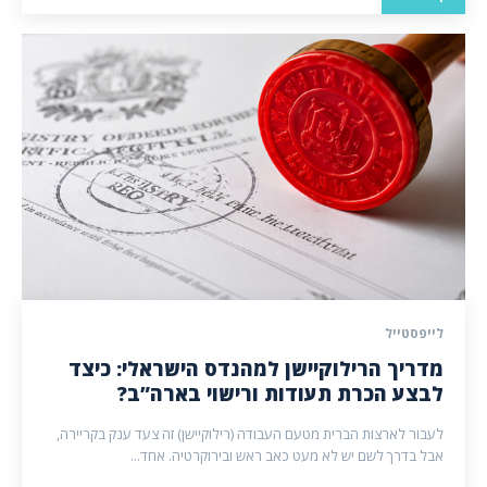
לייפסטייל
מדריך הרילוקיישן למהנדס הישראלי: כיצד
לבצע הכרת תעודות ורישוי בארה”ב?
לעבור לארצות הברית מטעם העבודה (רילוקיישן) זה צעד ענק בקריירה,
אבל בדרך לשם יש לא מעט כאב ראש ובירוקרטיה. אחד...