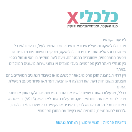
לידיעת הקוראים
אתר כלכליאיקס ומפעיליו אינם אחראים למוצר המוצג לעיל, רכישתו ו/או כל
שימוש בנוגע אליו. התכנים בזירת כלכליאיקס, מופקים בהשתתפות מימונית או
מטעם המפרסמים, שמוזכרים במסגרתם. מעת לעת מתקיימים יחסי תגמול כספי
בין מנהלי האתר לבין מפרסמים, בעלי מוצרים או נותני שירותים שונים המוזכרים
באתר.
אין לראות בהצגת תוכן פרסומי באתר לכשעצמו או בעיבוד הנתונים המועלים בהם
והצגתם משום חוות דעת ו/או המלצה ו/או הבעת דעה ו/או עידוד מטעם מפעילת
האתר.
ככלל, מפעילת האתר רשאית להציג את התוכן הפרסומי או חלקו באופן אוטומטי
וכפי שהוא (AS-IS), מבלי לבדוק את אמיתותו ו/או דיוקו. מפעילת האתר לא תישא
באחריות מכל מין וסוג שהוא לנזקים ישירים או עקיפים ככל שיגרמו לצד כלשהו,
לרבות למשתמשים, כתוצאה ו/או בקשר עם התוכן הפרסומי.
מדיניות פרטיות
|
תנאי שימוש
|
הצהרת נגישות