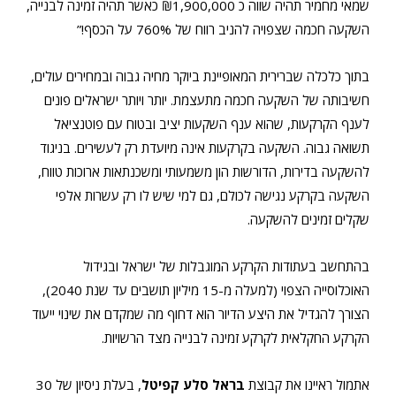
שמאי מחמיר תהיה שווה כ ₪1,900,000 כאשר תהיה זמינה לבנייה,
השקעה חכמה שצפויה להניב רווח של 760% על הכסף!”
בתוך כלכלה שברירית המאופיינת ביוקר מחיה גבוה ובמחירים עולים,
חשיבותה של השקעה חכמה מתעצמת. יותר ויותר ישראלים פונים
לענף הקרקעות, שהוא ענף השקעות יציב ובטוח עם פוטנציאל
תשואה גבוה. השקעה בקרקעות אינה מיועדת רק לעשירים. בניגוד
להשקעה בדירות, הדורשות הון משמעותי ומשכנתאות ארוכות טווח,
השקעה בקרקע נגישה לכולם, גם למי שיש לו רק עשרות אלפי
שקלים זמינים להשקעה.
בהתחשב בעתודות הקרקע המוגבלות של ישראל ובגידול
האוכלוסייה הצפוי (למעלה מ-15 מיליון תושבים עד שנת 2040),
הצורך להגדיל את היצע הדיור הוא דחוף מה שמקדם את שינוי ייעוד
הקרקע החקלאית לקרקע זמינה לבנייה מצד הרשויות.
אתמול ראיינו את קבוצת
בראל סלע קפיטל
, בעלת ניסיון של 30