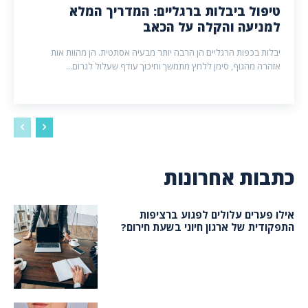
טיפול ביבלות ברגליים: המדריך המלא
למניעה והקלה על הכאב
יבלות בכפות הרגליים הן הרבה יותר מבעיה אסתטית. הן מהוות אות
אזהרה מהגוף, סימן ללחץ מתמשך וחיכוך עודף שעלול לגרום...
כתבות אחרונות
אילו פערים עלולים לפגוע ברציפות
התפקודית של ארגון חיוני בשעת חירום?