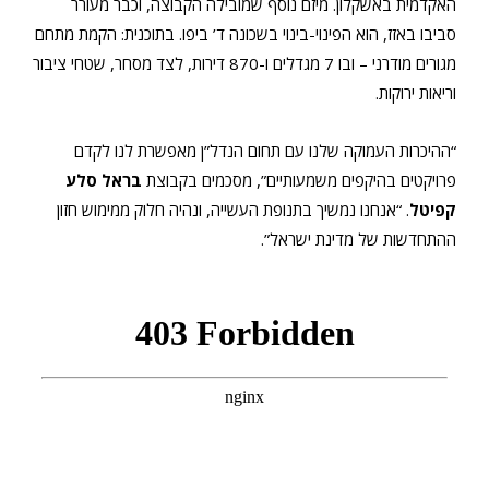
האקדמית באשקלון. מיזם נוסף שמובילה הקבוצה, וכבר מעורר
סביבו באזז, הוא הפינוי-בינוי בשכונה ד’ ביפו. בתוכנית: הקמת מתחם
מגורים מודרני – ובו 7 מגדלים ו-870 דירות, לצד מסחר, שטחי ציבור
וריאות ירוקות.
“ההיכרות העמוקה שלנו עם תחום הנדל”ן מאפשרת לנו לקדם
פרויקטים בהיקפים משמעותיים”, מסכמים בקבוצת
בראל סלע
קפיטל
. “אנחנו נמשיך בתנופת העשייה, ונהיה חלוק ממימוש חזון
ההתחדשות של מדינת ישראל”.