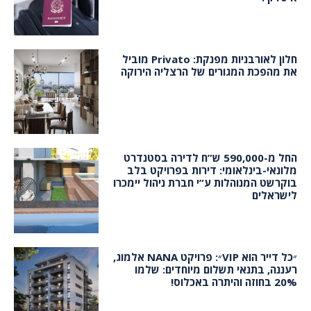
חלון לאורבניות מפנקת: Privato מוביל
את מהפכת המגורים של הרצליה הירוקה
החל מ-590,000 ש”ח לדירה בסטנדרט
מלונאי-בינלאומי: דירות בפרויקט בלב
בוקרשט המנוהלות ע”י חברת ניהול יימכרו
לישראלים
״כל דייר הוא VIP״: פרויקט NANA אלמוג,
רעננה, בתנאי תשלום מיוחדים: שלמו
20% בחוזה והיתרה באכלוס!