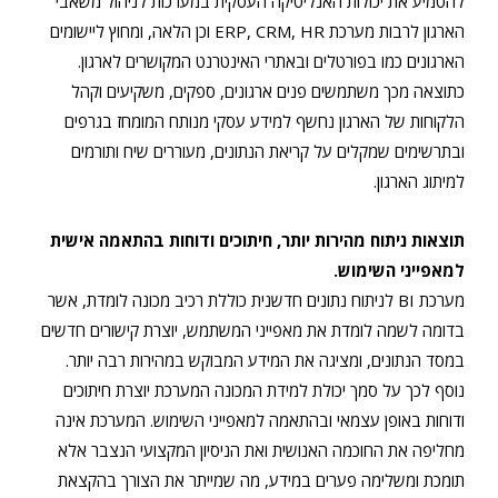
להטמיע את יכולות האנליטיקה העסקית במערכות לניהול משאבי
הארגון לרבות מערכת ERP, CRM, HR וכן הלאה, ומחוץ ליישומים
הארגונים כמו בפורטלים ובאתרי האינטרנט המקושרים לארגון.
כתוצאה מכך משתמשים פנים ארגונים, ספקים, משקיעים וקהל
הלקוחות של הארגון נחשף למידע עסקי מנותח המומחז בגרפים
ובתרשימים שמקלים על קריאת הנתונים, מעוררים שיח ותורמים
למיתוג הארגון.
תוצאות ניתוח מהירות יותר, חיתוכים ודוחות בהתאמה אישית
למאפייני השימוש.
מערכת BI לניתוח נתונים חדשנית כוללת רכיב מכונה לומדת, אשר
בדומה לשמה לומדת את מאפייני המשתמש, יוצרת קישורים חדשים
במסד הנתונים, ומציגה את המידע המבוקש במהירות רבה יותר.
נוסף לכך על סמך יכולת למידת המכונה המערכת יוצרת חיתוכים
ודוחות באופן עצמאי ובהתאמה למאפייני השימוש. המערכת אינה
מחליפה את החוכמה האנושית ואת הניסיון המקצועי הנצבר אלא
תומכת ומשלימה פערים במידע, מה שמייתר את הצורך בהקצאת