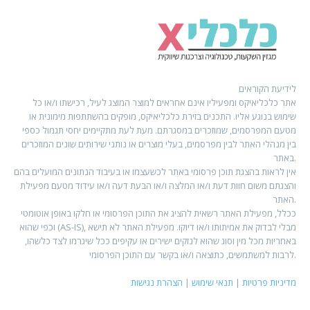
לידיעת הקוראים
אתר כלכליאיקס ומפעיליו אינם אחראים למוצר המוצג לעיל, רכישתו ו/או כל
שימוש בנוגע אליו. התכנים בזירת כלכליאיקס, מופקים בהשתתפות מימונית או
מטעם המפרסמים, שמוזכרים במסגרתם. מעת לעת מתקיימים יחסי תגמול כספי
בין מנהלי האתר לבין מפרסמים, בעלי מוצרים או נותני שירותים שונים המוזכרים
באתר.
אין לראות בהצגת תוכן פרסומי באתר לכשעצמו או בעיבוד הנתונים המועלים בהם
והצגתם משום חוות דעת ו/או המלצה ו/או הבעת דעה ו/או עידוד מטעם מפעילת
האתר.
ככלל, מפעילת האתר רשאית להציג את התוכן הפרסומי או חלקו באופן אוטומטי
וכפי שהוא (AS-IS), מבלי לבדוק את אמיתותו ו/או דיוקו. מפעילת האתר לא תישא
באחריות מכל מין וסוג שהוא לנזקים ישירים או עקיפים ככל שיגרמו לצד כלשהו,
לרבות למשתמשים, כתוצאה ו/או בקשר עם התוכן הפרסומי.
מדיניות פרטיות
|
תנאי שימוש
|
הצהרת נגישות