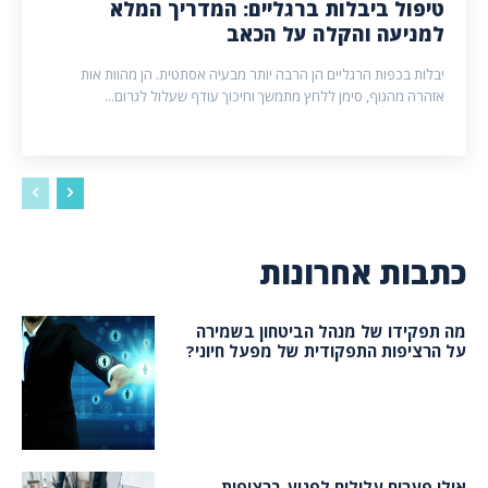
טיפול ביבלות ברגליים: המדריך המלא
למניעה והקלה על הכאב
יבלות בכפות הרגליים הן הרבה יותר מבעיה אסתטית. הן מהוות אות
אזהרה מהגוף, סימן ללחץ מתמשך וחיכוך עודף שעלול לגרום...
כתבות אחרונות
מה תפקידו של מנהל הביטחון בשמירה
על הרציפות התפקודית של מפעל חיוני?
אילו פערים עלולים לפגוע ברציפות