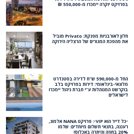
בפרויקט יוקרה יימכרו מ-550,000 ₪
חלון לאורבניות מפנקת: Privato מוביל
את מהפכת המגורים של הרצליה הירוקה
החל מ-590,000 ש”ח לדירה בסטנדרט
מלונאי-בינלאומי: דירות בפרויקט בלב
בוקרשט המנוהלות ע”י חברת ניהול יימכרו
לישראלים
״כל דייר הוא VIP״: פרויקט NANA אלמוג,
רעננה, בתנאי תשלום מיוחדים: שלמו
20% בחוזה והיתרה באכלוס!