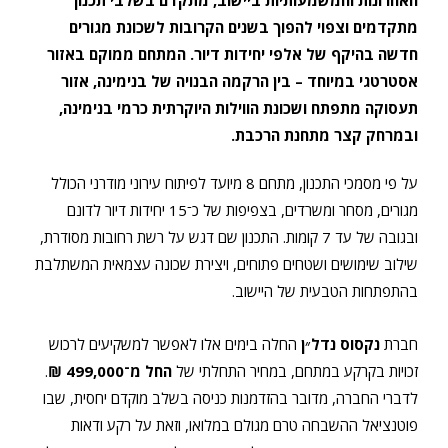
האחרונות והמשמעותיות ביישוב, מתקדם בשלבי תכנון
מתקדמים וצפוי להפוך בשנים הקרובות לשכונת מגורים
חדשה בהיקף של אלפי יחידות דיור. המתחם ממוקם באזור
אסטרטגי במיוחד – בין הרקמה הבנויה של בנימינה, אזור
תעסוקה מתפתח ושכונת הווילות היוקרתית כרמי בנימינה,
ובמרחק קצר מתחנת הרכבת.
על פי מסמכי התכנון, מתחם 8 מיועד לפיתוח עירוני מודרני הכולל
מגורים, מסחר ומשרדים, בצפיפות של כ־15 יחידות דיור לדונם
ובגובה של עד 7 קומות. התכנון שם דגש על רשת רחובות מסודרת,
שילוב שימושים ושטחים פתוחים, ויצירת שכונה עצמאית המשתלבת
בהתפתחות הטבעית של היישוב.
חברת
נקסוס נדל״ן
החלה בימים אלו לאפשר למשקיעים לרכוש
זכויות בקרקע במתחם, במחיר התחלתי של
החל מ־499,000 ₪
.
לדברי החברה, מדובר בהזדמנות כניסה בשלב מוקדם יחסית, שבו
פוטנציאל ההשבחה טרם מגולם במלואו, וזאת על רקע ודאות