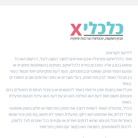
לידיעת הקוראים
אתר כלכליאיקס ומפעיליו אינם אחראים למוצר המוצג לעיל, רכישתו ו/או כל
שימוש בנוגע אליו. התכנים בזירת כלכליאיקס, מופקים בהשתתפות מימונית או
מטעם המפרסמים, שמוזכרים במסגרתם. מעת לעת מתקיימים יחסי תגמול כספי
בין מנהלי האתר לבין מפרסמים, בעלי מוצרים או נותני שירותים שונים המוזכרים
באתר.
אין לראות בהצגת תוכן פרסומי באתר לכשעצמו או בעיבוד הנתונים המועלים בהם
והצגתם משום חוות דעת ו/או המלצה ו/או הבעת דעה ו/או עידוד מטעם מפעילת
האתר.
ככלל, מפעילת האתר רשאית להציג את התוכן הפרסומי או חלקו באופן אוטומטי
וכפי שהוא (AS-IS), מבלי לבדוק את אמיתותו ו/או דיוקו. מפעילת האתר לא תישא
באחריות מכל מין וסוג שהוא לנזקים ישירים או עקיפים ככל שיגרמו לצד כלשהו,
לרבות למשתמשים, כתוצאה ו/או בקשר עם התוכן הפרסומי.