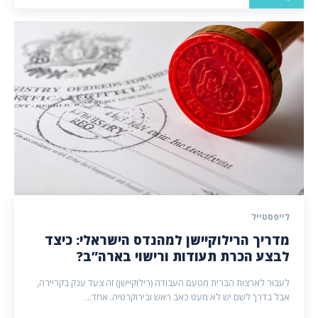
לייפסטייל
מדריך הרילוקיישן למהנדס הישראלי: כיצד
לבצע הכרת תעודות ורישוי בארה”ב?
לעבור לארצות הברית מטעם העבודה (רילוקיישן) זה צעד ענק בקריירה,
אבל בדרך לשם יש לא מעט כאב ראש ובירוקרטיה. אחד...