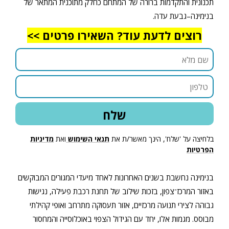
תכנונית והתקדמות ברורה של המתחם כחלק מתוכנית המתאר של
בנימינה–גבעת עדה.
רוצים לדעת עוד? השאירו פרטים >>
בלחיצה על 'שלח', הינך מאשר/ת את
תנאי השימוש
ואת
מדיניות
הפרטיות
בנימינה נחשבת בשנים האחרונות לאחד מיעדי המגורים המבוקשים
באזור המרכז־צפון, בזכות שילוב של תחנת רכבת פעילה, נגישות
גבוהה לצירי תנועה מרכזיים, אזור תעסוקה מתרחב ואופי קהילתי
מבוסס. מגמות אלו, יחד עם הגידול הצפוי באוכלוסייה והמחסור