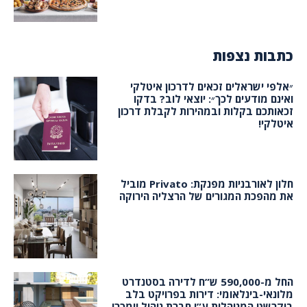
כתבות נצפות
״אלפי ישראלים זכאים לדרכון איטלקי
ואינם מודעים לכך״: יוצאי לוב? בדקו
זכאותכם בקלות ובמהירות לקבלת דרכון
איטלקי!
חלון לאורבניות מפנקת: Privato מוביל
את מהפכת המגורים של הרצליה הירוקה
החל מ-590,000 ש”ח לדירה בסטנדרט
מלונאי-בינלאומי: דירות בפרויקט בלב
בוקרשט המנוהלות ע”י חברת ניהול יימכרו