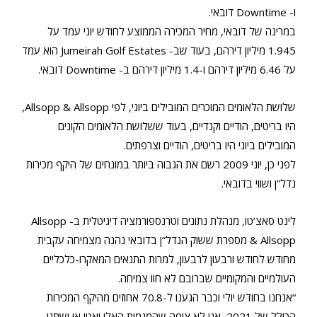
ו- Downtime דובאי.
במרינה של דובאי, מחיר המכירה הממוצע לחודש יוני עמד על
1.945 מיליון דירהם, בעוד שב- Jumeirah Golf Estates הוא עמד
על 6.46 מיליון דירהם ו-1.4 מיליון דירהם ב- Downtime דובאי.
שלושת הלאומים המוכרים המובילים ביוני, לפי Allsopp & Allsopp,
היו בריטים, הודיים וקנדיים, בעוד ששלושת הלאומים הקונים
המובילים ביוני היו בריטים, הודיים וצרפתים.
לפני כן, יוני 2009 רשם את הגבוה ביותר במונחים של היקף מכירות
נדל”ן ושווי בדובאי.
לינט סאצ’טו, מנהלת נתונים וטרנספורמציה דיגיטלית ב- Allsopp
& Allsopp מספרת ששוק הנדל”ן בדובאי נהנה מצמיחה עקבית
מחודש לחודש ורבעון לרבעון, למרות התנאים המאקרו-כלכליים
העולמיים והמקומיים שברובם לא חוו צמיחה.
“אנחנו בחודש יולי וכבר הגענו ל-70.8 אחוזים מהיקף המכירות
הכולל של 2021, אני לא צופה שהמגמות האלו יאטו או ישתנו