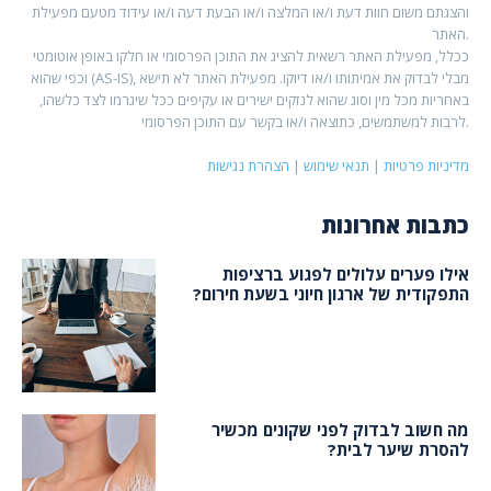
והצגתם משום חוות דעת ו/או המלצה ו/או הבעת דעה ו/או עידוד מטעם מפעילת
האתר.
ככלל, מפעילת האתר רשאית להציג את התוכן הפרסומי או חלקו באופן אוטומטי
וכפי שהוא (AS-IS), מבלי לבדוק את אמיתותו ו/או דיוקו. מפעילת האתר לא תישא
באחריות מכל מין וסוג שהוא לנזקים ישירים או עקיפים ככל שיגרמו לצד כלשהו,
לרבות למשתמשים, כתוצאה ו/או בקשר עם התוכן הפרסומי.
מדיניות פרטיות
|
תנאי שימוש
|
הצהרת נגישות
כתבות אחרונות
אילו פערים עלולים לפגוע ברציפות
התפקודית של ארגון חיוני בשעת חירום?
מה חשוב לבדוק לפני שקונים מכשיר
להסרת שיער לבית?