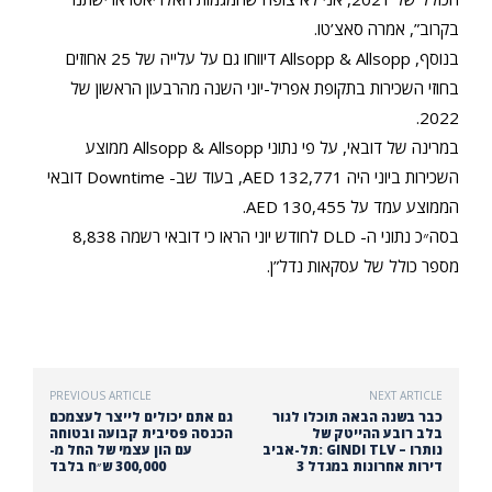
בקרוב”, אמרה סאצ’טו.
בנוסף, Allsopp & Allsopp דיווחו גם על עלייה של 25 אחוזים
בחוזי השכירות בתקופת אפריל-יוני השנה מהרבעון הראשון של
2022.
במרינה של דובאי, על פי נתוני Allsopp & Allsopp ממוצע
השכירות ביוני היה 132,771 AED, בעוד שב- Downtime דובאי
הממוצע עמד על 130,455 AED.
בסה״כ נתוני ה- DLD לחודש יוני הראו כי דובאי רשמה 8,838
מספר כולל של עסקאות נדל”ן.
PREVIOUS ARTICLE
NEXT ARTICLE
כבר בשנה הבאה תוכלו לגור
גם אתם יכולים לייצר לעצמכם
בלב רובע ההייטק של
הכנסה פסיבית קבועה ובטוחה
תל-אביב: GINDI TLV – נותרו
עם הון עצמי של החל מ-
דירות אחרונות במגדל 3
300,000 ש״ח בלבד