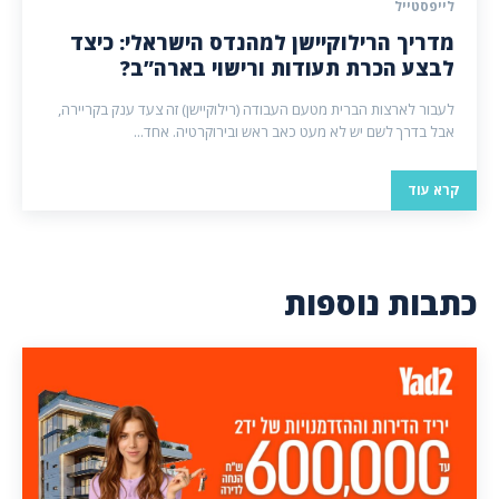
לייפסטייל
מדריך הרילוקיישן למהנדס הישראלי: כיצד
לבצע הכרת תעודות ורישוי בארה”ב?
לעבור לארצות הברית מטעם העבודה (רילוקיישן) זה צעד ענק בקריירה,
אבל בדרך לשם יש לא מעט כאב ראש ובירוקרטיה. אחד...
קרא עוד
כתבות נוספות