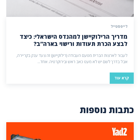
לייפסטייל
מדריך הרילוקיישן למהנדס הישראלי: כיצד
לבצע הכרת תעודות ורישוי בארה”ב?
לעבור לארצות הברית מטעם העבודה (רילוקיישן) זה צעד ענק בקריירה,
אבל בדרך לשם יש לא מעט כאב ראש ובירוקרטיה. אחד...
קרא עוד
כתבות נוספות