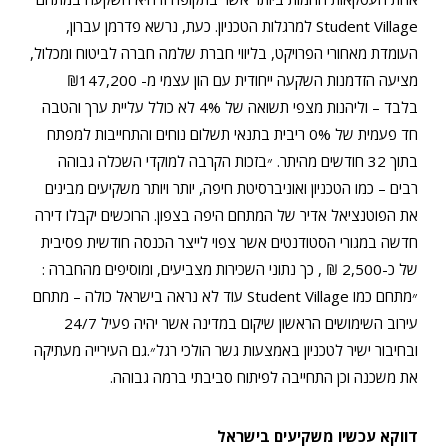
Student Village למרגלות הטכניון. כעת, נרשא פדרמן עברון,
העומדת מאחורי הפרויקט, בליווי חברת שלמה חברה לביטוח ומכלול,
מציעה הזדמנות השקעה ייחודית עם הון עצמי מ- ₪147,200
בלבד – וליהנות מצפי תשואה של 4% לא כולל עליית ערך והטבה
חד פעמית של 0% ריבית בתנאי
תשלום נוחים
והתחייבות למפתח
בתוך 32 חודשים מהיתר. ״בזכות הקרבה למוקדי השכלה גבוהה
רבים – כמו הטכניון ואוניברסיטת חיפה, יותר ויותר משקיעים מבינים
את הפוטנציאל אדיר של המתחם היפה בצפון. הרוכשים יקבלו דירה
חדשה במגורי הסטודנטים אשר צפוי לייצר הכנסה חודשית פסיבית
של כ-2,500 ₪ , כך נתוני השכירות מצביעים, ומוסיפים מהחברה :
״מתחם כמו Student Village עוד לא נראה בישראל כולה – מתחם
עירוב השימושים הראשון שיקום במדינה אשר יהיה פעיל 24/7
ובחיבור ישיר לטכניון באמצעות גשר הולכי רגל״.גם העירייה מעתיקה
את משכנה וכן התחייבה לפיתוח סביבתי ברמה גבוהה.
דווקא עכשיו משקיעים בישראל