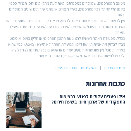
מטעם המפרסמים, שמוזכרים במסגרתם. מעת לעת מתקיימים יחסי תגמול כספי
בין מנהלי האתר לבין מפרסמים, בעלי מוצרים או נותני שירותים שונים המוזכרים
באתר.
אין לראות בהצגת תוכן פרסומי באתר לכשעצמו או בעיבוד הנתונים המועלים בהם
והצגתם משום חוות דעת ו/או המלצה ו/או הבעת דעה ו/או עידוד מטעם מפעילת
האתר.
ככלל, מפעילת האתר רשאית להציג את התוכן הפרסומי או חלקו באופן אוטומטי
וכפי שהוא (AS-IS), מבלי לבדוק את אמיתותו ו/או דיוקו. מפעילת האתר לא תישא
באחריות מכל מין וסוג שהוא לנזקים ישירים או עקיפים ככל שיגרמו לצד כלשהו,
לרבות למשתמשים, כתוצאה ו/או בקשר עם התוכן הפרסומי.
מדיניות פרטיות
|
תנאי שימוש
|
הצהרת נגישות
כתבות אחרונות
אילו פערים עלולים לפגוע ברציפות
התפקודית של ארגון חיוני בשעת חירום?