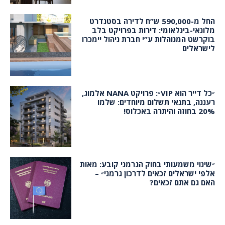
החל מ-590,000 ש”ח לדירה בסטנדרט
מלונאי-בינלאומי: דירות בפרויקט בלב
בוקרשט המנוהלות ע”י חברת ניהול יימכרו
לישראלים
״כל דייר הוא VIP״: פרויקט NANA אלמוג,
רעננה, בתנאי תשלום מיוחדים: שלמו
20% בחוזה והיתרה באכלוס!
״שינוי משמעותי בחוק הגרמני קובע: מאות
אלפי ישראלים זכאים לדרכון גרמני״ –
האם גם אתם זכאים?