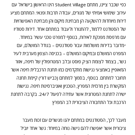
כפי שכבר ציינו, מתחם Student Village הינו הראשון בישראל עם
עירוב שימושי אמיתי של מגורים, עבודה תרבות ופנאי. המתחם מציע
דירות מיוחדות להשקעה הן מבחינת מיקום והן מבחינת האפשרויות
של הסטודנט ללמוד, להתגורר ולעבוד במתחם אחד. דירות סטודיו
עם מרפסת מפנקת לאירוח, בנוסף למפרט טכני עשיר במיוחד.
״מדובר בדירות מושלמות עבור סטודנטים – בגודל המושלם, עם
המפרט המושלם ובמיקום המושלם – בכניסה הצפון מערבית לעיר
נשר, בצמוד לצומת הצ׳ק פוסט ובלב המטרופולין של חיפה, אזור
המאופיין באמצעי נגישות מתקדמים כמו תחנת הרכבלית חיפה אשר
תחובר למתחם. בנוסף, בסמוך למתחם (כביש דורי) קיימת תחנה
המקשרת בין מרכזית המפרץ, הטכניון ואוניברסיטת חיפה. נגישות
ישירה לתחנת המטרונית אשר עתידה לפעול 24/7. בקרבה לתחנת
הרכבת וכל התחבורה הציבורית לב המפרץ
מעבר לכך, הסטודנטים במתחם יהנו מגשרים עם זכות מעבר
ציבורית אשר יאפשרו להם גישה נוחה במיוחד: גשר אחד יוביל