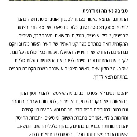
סביבה נעימה ומודרנית
המתחם, הנמצא כאמור בצמוד לטכניון ואוניברסיטת חיפה בהם
לומדים 31,000 סטודנטים, יכלול גם פארק של 40 דונם בצמוד
לבניינים, שבילי אופניים, מזרקות ומדשאות. מעבר לכך, העירייה
המקומית רואה במתחם כפרויקט העתיד של העיר והאזור כולו ובו יוקם
גם המבנה החדש של העירייה הפועלת ועושה ככל יכולתה על מנת
לקדם את המתחם וכבר סיימה לפתח את התשתיות בעלות כוללת
של כ- 30 מליון ש״ח, כאשר הצפי הוא שכבר בשנה הקרובה הבנייה
במתחם תצא לדרך.
״הסטודנטים לא יצטרכו רכבים, מה שיאפשר להם לחסוך המון
בהוצאות בשל הקרבה למקום הלימודים, למקומות העבודה במתחם
וגם כמובן למגוריהם בבית חדש מרוהט ומעוצב עם חיי קהילה
ומקומות בילוי״, אומרים בחברת השיווק, ומוסיפים: ״חברות ההייטק
יהנו מהמוחות המבריקים במדינה, בהון הכלכלי החשוב והמשאב
שאותו הם מחפשים יותר מכל – הסטודנט בתחילת דרכו״.