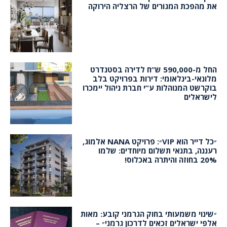
את מהפכת המגורים של הרצליה הירוקה
החל מ-590,000 ש”ח לדירה בסטנדרט
מלונאי-בינלאומי: דירות בפרויקט בלב
בוקרשט המנוהלות ע”י חברת ניהול יימכרו
לישראלים
״כל דייר הוא VIP״: פרויקט NANA אלמוג,
רעננה, בתנאי תשלום מיוחדים: שלמו
20% בחוזה והיתרה באכלוס!
״שינוי משמעותי בחוק הגרמני קובע: מאות
אלפי ישראלים זכאים לדרכון גרמני״ –