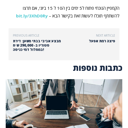
הקמפיין הנוכחי פתוח ל5 ימים בין ה10 ל 15 ביוני, אם תרצו
להשתתף תוכלו לעשות זאת בקישור הבא –
bit.ly/3XhD0Ry
PREVIOUS ARTICLE
NEXT ARTICLE
פיצה רמת אפעל
מבצע אביבי בבתי משען: דירת
סטודיו ב- 290,000 ש״ח
במסלול דמי כניסה!
כתבות נוספות