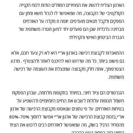
הארגון הצליח להשיג את המחירים המוזלים הודות לכוח הקנייה
הקולקטיבי של הקבוצה, מה שמאפשר לו לנהל משא ומתן עם
הספקים ולקבל תנאים מועדפים. יוזמה זו מקלה על האזרחים
מבחינה כלכלית שכן הם פועלים יחד למען מטרה משותפת של
הגברת הביטחון האישי והקהילתי.
ההתאגדות לקבוצת רכישה בארגון אר”י היא לא רק צעד חכם, אלא
גם פשוט ביותר. כל מה שדרוש הוא להיכנס לאתר ולהצטרף . מרגע
הצטרפותך, אתה חלק מקבוצה שמנצלת את העוצמה של רכישה
משותפת.
הגנרטורים הם ציוד חיוני, במיוחד בתקופות מלחמה, שבהן הפסקות
חשמל תכופות עלולות לשבש את החיים היומיומיים ולהשפיע על
בטיחות האזרחים. על פי נתונים שנאספו מקבוצת הרכישה של ארגון
אר”י,בזכות קבוצת הרכישה של ארגון אר”י אפשר לחסוך 70%-80%
מהמחיר הרגיל בשוק, מה שמאפשר לאזרחים רבים לרכוש את הציוד
החיוני הזה במחיר נגיש בהרבה.