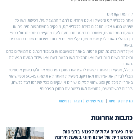
לידיעת הקוראים
אתר כלכליאיקס ומפעיליו אינם אחראים למוצר המוצג לעיל, רכישתו ו/או כל
שימוש בנוגע אליו. התכנים בזירת כלכליאיקס, מופקים בהשתתפות מימונית או
מטעם המפרסמים, שמוזכרים במסגרתם. מעת לעת מתקיימים יחסי תגמול כספי
בין מנהלי האתר לבין מפרסמים, בעלי מוצרים או נותני שירותים שונים המוזכרים
באתר.
אין לראות בהצגת תוכן פרסומי באתר לכשעצמו או בעיבוד הנתונים המועלים בהם
והצגתם משום חוות דעת ו/או המלצה ו/או הבעת דעה ו/או עידוד מטעם מפעילת
האתר.
ככלל, מפעילת האתר רשאית להציג את התוכן הפרסומי או חלקו באופן אוטומטי
וכפי שהוא (AS-IS), מבלי לבדוק את אמיתותו ו/או דיוקו. מפעילת האתר לא תישא
באחריות מכל מין וסוג שהוא לנזקים ישירים או עקיפים ככל שיגרמו לצד כלשהו,
לרבות למשתמשים, כתוצאה ו/או בקשר עם התוכן הפרסומי.
מדיניות פרטיות
|
תנאי שימוש
|
הצהרת נגישות
כתבות אחרונות
אילו פערים עלולים לפגוע ברציפות
התפקודית של ארגון חיוני בשעת חירום?