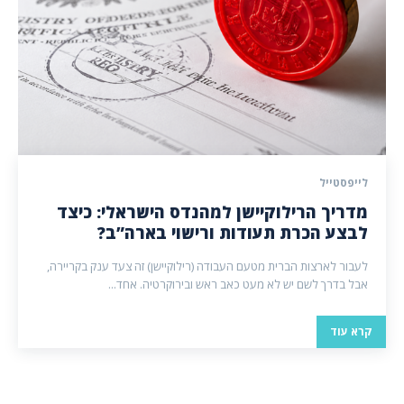
לייפסטייל
מדריך הרילוקיישן למהנדס הישראלי: כיצד
לבצע הכרת תעודות ורישוי בארה”ב?
לעבור לארצות הברית מטעם העבודה (רילוקיישן) זה צעד ענק בקריירה,
אבל בדרך לשם יש לא מעט כאב ראש ובירוקרטיה. אחד...
קרא עוד