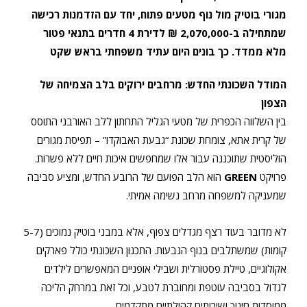
מגורי בוטיק מול נוף מטעים פתוח, יחד עם הזדמנות רכישה
שמתחילה ב-2,070,000 ₪ לדירת 4 חדרים בתנאי פטור
מלא ממדד. כך בונים היום עתיד משפחתי בראש שקט
המודל השכונתי החדש: מרחבים ירוקים בלב הצמיחה של
הצפון
בין השלווה הכפרית של מטעי הגליל התחתון ללב האורבני התוסס
של קרית אתא, צומחת שכונת “גבעת האבוקדו” – תפיסת מגורים
הוליסטית שתוכננה עבור אלו שמחפשים איכות חיים ללא פשרות.
פרויקט
GREEN
הוא הלב הפועם של הרובע החדש, ומציע סביבה
שמעניקה למשפחה מרחב נשימה אמיתי.
לא מדובר בעוד רצף מגדלים צפוף, אלא במבני בוטיק נמוכים (5-7
קומות) שמשתלבים בנוף הגבעות. התכנון השכונתי כולל פארקים
אקולוגיים, טיילת פסטורלית ושבילי אופניים המאפשרים לילדים
לגדול בסביבה עוטפת ומחוברת לטבע, וכל זאת במרחק הליכה
ממוסדות חינוך ושירותים קהילתיים מתקדמים.