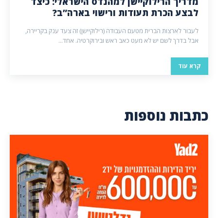
מדריך הרילוקיישן למהנדס הישראלי: כיצד
לבצע הכרת תעודות ורישוי בארה”ב?
לעבור לארצות הברית מטעם העבודה (רילוקיישן) זה צעד ענק בקריירה,
אבל בדרך לשם יש לא מעט כאב ראש ובירוקרטיה. אחד...
קרא עוד
כתבות נוספות