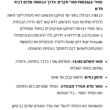
מחירי PRESALE חסרי תקדים: הדרך הבטוחה שלכם לבית
חדש
הבשורה הגדולה ביותר של פרויקט GREEN היא היכולת לייצר ודאות
כלכלית מוחלטת עבור הרוכשים, ללא קשר לסוג הדירה הנבחרת.
בעוד מחירי הכניסה לפרויקט אטרקטיביים במיוחד ומתחילים
ב-2,070,000 ₪ לדירות 4 חדרים
,
כלל הרוכשים נהנים ממחירי
Presale יוצאי דופן שנועדו להוריד מהכתפיים את החששות
הפיננסיים ולאפשר לכם להתמקד בצמיחת המשפחה:
תנאי תשלום 15/85:
משלמים 15% בלבד בחתימה, והיתרה
(85%) במועד האכלוס
מימון גמיש:
הלוואת קבלן של 50%
פטור מלא ממדד והצמדה:
המחיר שסגרתם ביום החתימה
הוא המחיר הסופי – בלי הפתעות
המשמעות היא היכולת “לנעול” את עתיד המגורים שלכם בביטחון