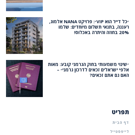
״כל דייר הוא VIP״: פרויקט NANA אלמוג,
רעננה, בתנאי תשלום מיוחדים: שלמו
20% בחוזה והיתרה באכלוס!
״שינוי משמעותי בחוק הגרמני קובע: מאות
אלפי ישראלים זכאים לדרכון גרמני״ –
האם גם אתם זכאים?
תפריט
דף הבית
לייפסטייל