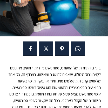
בעולם התחרותי של הספורט, ספורטאים כל הזמן דוחפים את גופם
לקצה גבול היכולת, שואפים להישגים ומצוינות. במרדף זה, כלי אחד
שלעתים קרובות מתעלמים ממנו וממלא תפקיד מרכזי בשיפור
הביצועים הספורטיביים והתאוששות הוא טיפול בעיסוי ספורטאים.
עיסוי ספורטאים מציע שפע של יתרונות המותאמים במיוחד לצרכים
הייחודיים של הקהל האתלטי. בכל מה שקשור לעיסוי ספורטאים,
אפשר להגיד שהמגע ממש מרפא והיתרונות לכך רבים, בואו נפרט