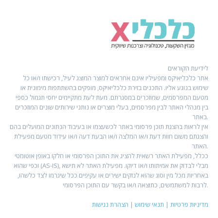
לידיעת הקוראים
אתר כלכליאיקס ומפעיליו אינם אחראים למוצר המוצג לעיל, רכישתו ו/או כל
שימוש בנוגע אליו. התכנים בזירת כלכליאיקס, מופקים בהשתתפות מימונית או
מטעם המפרסמים, שמוזכרים במסגרתם. מעת לעת מתקיימים יחסי תגמול כספי
בין מנהלי האתר לבין מפרסמים, בעלי מוצרים או נותני שירותים שונים המוזכרים
באתר.
אין לראות בהצגת תוכן פרסומי באתר לכשעצמו או בעיבוד הנתונים המועלים בהם
והצגתם משום חוות דעת ו/או המלצה ו/או הבעת דעה ו/או עידוד מטעם מפעילת
האתר.
ככלל, מפעילת האתר רשאית להציג את התוכן הפרסומי או חלקו באופן אוטומטי
וכפי שהוא (AS-IS), מבלי לבדוק את אמיתותו ו/או דיוקו. מפעילת האתר לא תישא
באחריות מכל מין וסוג שהוא לנזקים ישירים או עקיפים ככל שיגרמו לצד כלשהו,
לרבות למשתמשים, כתוצאה ו/או בקשר עם התוכן הפרסומי.
מדיניות פרטיות
|
תנאי שימוש
|
הצהרת נגישות