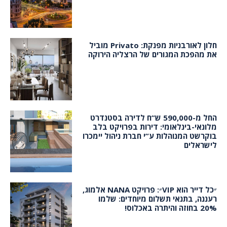
חלון לאורבניות מפנקת: Privato מוביל
את מהפכת המגורים של הרצליה הירוקה
החל מ-590,000 ש”ח לדירה בסטנדרט
מלונאי-בינלאומי: דירות בפרויקט בלב
בוקרשט המנוהלות ע”י חברת ניהול יימכרו
לישראלים
״כל דייר הוא VIP״: פרויקט NANA אלמוג,
רעננה, בתנאי תשלום מיוחדים: שלמו
20% בחוזה והיתרה באכלוס!