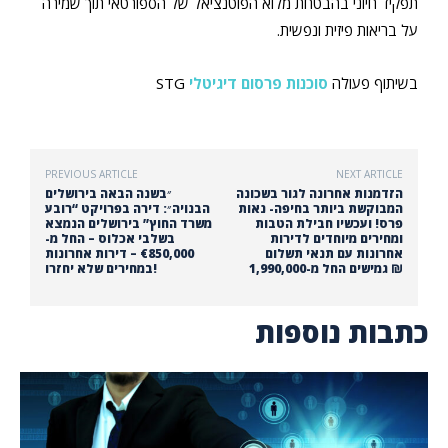
תפקיד חיוני בהבטחת מלוא הפוטנציאל של הספורטאי תוך שמירה
על בריאות פיזית ונפשית.
בשיתוף פעולה
סוכנות פרסום דיגיטלי
STG
PREVIOUS ARTICLE
NEXT ARTICLE
הזדמנות אחרונה לגור בשכונה
״בשנה הבאה בירושלים
המבוקשת ביותר בחיפה- נאות
הבנויה״: דירה בפרויקט “רובע
פרס! ועכשיו חבילת הטבות
משרד החוץ” בירושלים הנמצא
ומחירים מיוחדים לדירות
בשלבי אכלוס – החל מ-
אחרונות עם תנאי תשלום
€850,000 – דירות אחרונות
גמישים החל מ-1,990,000 ₪
במחירים שלא יחזרו!
כתבות נוספות