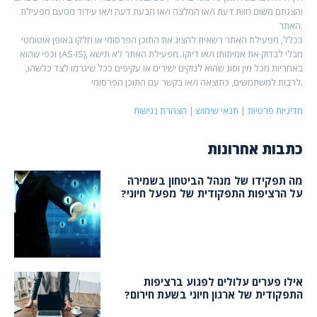
והצגתם משום חוות דעת ו/או המלצה ו/או הבעת דעה ו/או עידוד מטעם מפעילת
האתר.
ככלל, מפעילת האתר רשאית להציג את התוכן הפרסומי או חלקו באופן אוטומטי
וכפי שהוא (AS-IS), מבלי לבדוק את אמיתותו ו/או דיוקו. מפעילת האתר לא תישא
באחריות מכל מין וסוג שהוא לנזקים ישירים או עקיפים ככל שיגרמו לצד כלשהו,
לרבות למשתמשים, כתוצאה ו/או בקשר עם התוכן הפרסומי.
מדיניות פרטיות
|
תנאי שימוש
|
הצהרת נגישות
כתבות אחרונות
מה תפקידו של מנהל הביטחון בשמירה
על הרציפות התפקודית של מפעל חיוני?
אילו פערים עלולים לפגוע ברציפות
התפקודית של ארגון חיוני בשעת חירום?