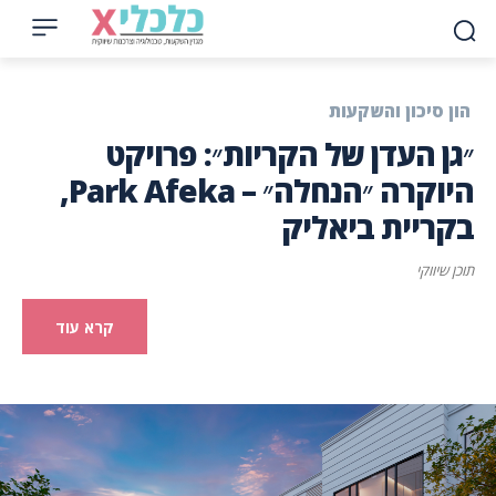
הון סיכון והשקעות
״גן העדן של הקריות״: פרויקט
היוקרה ״הנחלה״ – Park Afeka,
בקריית ביאליק
תוכן שיווקי
קרא עוד