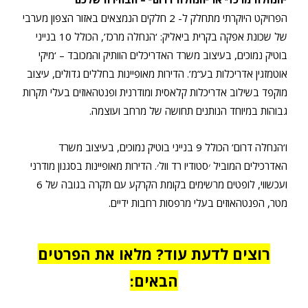
הפרויקט היוקרתי מתחלק ל- 2 חלקים הנמצאים באזור הצפון מערבי
של שכונת אפקה בקרית ביאליק: ‘הנחלה מרכז’, הכולל 10 בנייני
בוטיק נמוכים, בעיצוב משרד האדריכלים הוותיק והמכובד – ‘מיקי
אוטמזגין אדריכלות בע”מ’. הדירות מאופיינות בחללים גדולים, עיצוב
מוקפד בשילוב אדריכלות קלאסית ומודרנית ופנטהאוזים בעלי תקרות
גבוהות במיוחד הנותנים תחושה של מרחב ועוצמה.
ו’הנחלה דרום’ הכולל 9 בנייני בוטיק נמוכים, בעיצוב משרד
האדרכילים המוביל ׳סטודיו רד וול׳. הדירות מאופיינות בסגנון מודרני
ועכשווי, לופטים מרשימים בקומת הקרקע עם תקרה בגובה של 6
מטר, הפנטהאוזים בעלי מרפסות רחבות ידיים.
רוצים לדעת עוד? מלאו את הפרטים
הבאים: