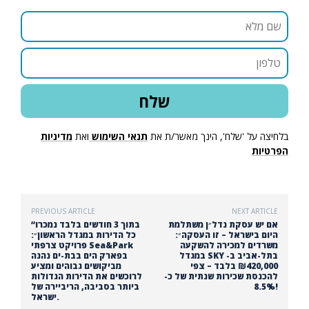
בלחיצה על 'שלח', הינך מאשר/ת את
תנאי השימוש
ואת
מדיניות
הפרטיות
PREVIOUS ARTICLE
NEXT ARTICLE
אם יש עסקת נדל״ן משתלמת
“בתוך 3 חודשים בלבד נמכרו
היום בישראל – זו העסקה״:
כל הדירות במגדל הראשון״:
משרדים למכירה להשקעה
פרויקט צרפתי Sea&Park
במגדל SKY בתל-אביב ב-
בפארק הים בבת-ים נהנה
₪420,000 בלבד – צפי
מביקושים גבוהים ומציע
להכנסת שכירות שנתית של כ-
לרוכשים את הדירות הגדולות
8.5%!
ביותר בסביבה, הריביירה של
ישראל.