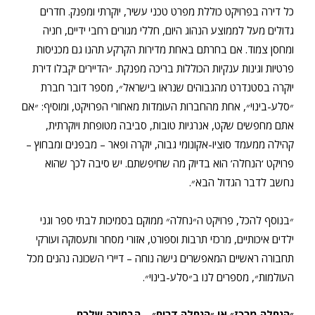
כל דירה בפרויקט כוללת מפרט טכני עשיר, יוקרתי ומפנק. חדרים
גדולים מעל לממוצע הנהוג היום, חללי מגורים רחבי ידיים, חניה
ומחסן צמוד. אם בחרתם באחת מדירות הקרקע תהנו גם מכניסות
פרטיות וגינות ענקיות הכוללות בריכה מפנקת. ״הדיירים יקבלו דירת
יוקרה בסטנדרט מהגבוהים שנראו בישראל״, מספר דובר חברת
״סלע-בינוי״, אחת מהחברות העומדות מאחורי הפרויקט, ומוסיף: ״אם
אתם מחפשים שקט, אנרגיות טובות, סביבה מטופחת ויוקרתית,
קהילה ממעמד סוציו-אקונומי גבוה, יוקרה ופאר – מבפנים ומבחוץ –
פרויקט ‘הנחלה’ הוא בדיוק מה שחיפשתם. יש סיבה לכך שהוא
נחשב לדבר הגדול הבא״.
״בנוסף להכל, פרויקט ה״נחלה״ ממוקם בסמיכות לבתי ספר וגני
ילדים איכותיים, מרכזי תרבות וספורט, אזורי מסחר ותעסוקה ועורקי
תחבורה ראשיים המאפשרים גישה נוחה – דיירי השכונה נהנים מכל
העולמות״, מספרים לנו ב״סלע-בינוי״.
״הנחלה מרכז״ או ״הנחלה דרום״ – הבחירה שלכם