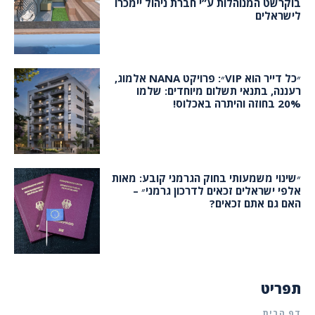
בוקרשט המנוהלות ע”י חברת ניהול יימכרו
לישראלים
״כל דייר הוא VIP״: פרויקט NANA אלמוג,
רעננה, בתנאי תשלום מיוחדים: שלמו
20% בחוזה והיתרה באכלוס!
״שינוי משמעותי בחוק הגרמני קובע: מאות
אלפי ישראלים זכאים לדרכון גרמני״ –
האם גם אתם זכאים?
תפריט
דף הבית