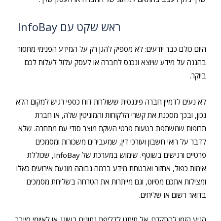
ראש שקט עם InfoBay
היום כולם כבר יודעים: לא מספיק להגן רק על המידע הפנימי מחסור
בהגנה על מידע שיוצא ונכנס לחברה או לעסק עלול לעלות לכם
ביוקר.
לא נעים לדמיין חברה פיננסית ששולחת דוח כספי רגיש למקום הלא
נכון, ובכך מסכנת את קשרי הלקוחות והמוניטין שלה, או חברת
תרופות שמשתפת בטעות פרטי השקת מוצר סודי עם מתחרה. שלא
לדבר על רואי חשבון ועורכי דין, שמעבירים משכורות ומסמכים
פרטיים ורגישים בשוטף. שימוש במערכת של InfoBay, שכוללת
אימות כפול, אחזור ואבטחת מידע ברמה גבוהה מונעת אירועים כאלו
ומצילות אתכם מסיוט, וגם מייתרות את הטרחה בשליחת מסמכים
בדואר רשום או שליחים.
הגיע הזמן להתקדם. אל תיתנו לדליפת נתונים בשוגג או לאיומי סייבר