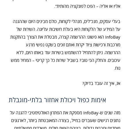
אליו או אליה – הפכו לפונקציה מהותית”.
בעלי עסקים, מנכ”לים, מנהלי לקוחות, כולם מבינים היום שההגנה
על המידע של הלקוחות היא בעלת חשיבות עליונה. השירות של
InfoBay הוא פשוט: ההרשמה קצרה, מבטלת את הצורך בהתקנות
מורכבות ורכישות ציוד יקרות ואתם זוכים בשקט נפשי מרגע
ההרשמה. ניתן להתחיל להשתמש בשירות עוד באותו היום, ללא
עיכובים. והחלק הכי טוב? בשביל שירות כל כך קריטי – המחיר ממש
נוח.
אז, איך זה עובד בדיוק?
אימות כפול ויכולת אחזור בלתי-מוגבלת
מזה שנים ש-InfoBay מספקת את הפתרון האולטימטיבי להגנה על
נתונים רגישים שעוברים במייל, בצורה המאובטחת ביותר, לארגונים
מוסדיים וחברות גדולות, ביניהם קופות חולים, משרדים ממשלתיים,