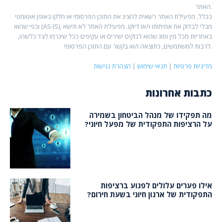
האתר.
ככלל, מפעילת האתר רשאית להציג את התוכן הפרסומי או חלקו באופן אוטומטי
וכפי שהוא (AS-IS), מבלי לבדוק את אמיתותו ו/או דיוקו. מפעילת האתר לא תישא
באחריות מכל מין וסוג שהוא לנזקים ישירים או עקיפים ככל שיגרמו לצד כלשהו,
לרבות למשתמשים, כתוצאה ו/או בקשר עם התוכן הפרסומי.
מדיניות פרטיות
|
תנאי שימוש
|
הצהרת נגישות
כתבות אחרונות
מה תפקידו של מנהל הביטחון בשמירה
על הרציפות התפקודית של מפעל חיוני?
אילו פערים עלולים לפגוע ברציפות
התפקודית של ארגון חיוני בשעת חירום?