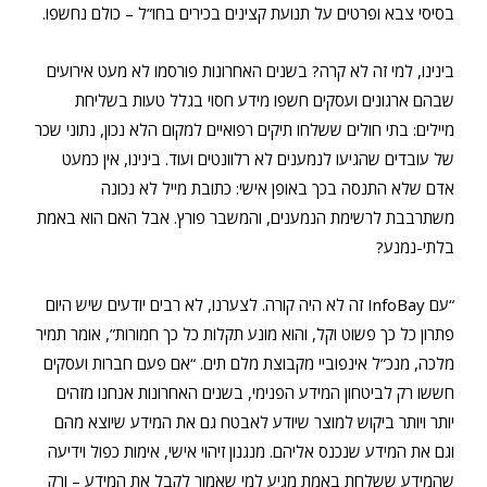
בסיסי צבא ופרטים על תנועת קצינים בכירים בחו”ל – כולם נחשפו.
בינינו, למי זה לא קרה? בשנים האחרונות פורסמו לא מעט אירועים
שבהם ארגונים ועסקים חשפו מידע חסוי בגלל טעות בשליחת
מיילים: בתי חולים ששלחו תיקים רפואיים למקום הלא נכון, נתוני שכר
של עובדים שהגיעו לנמענים לא רלוונטים ועוד. בינינו, אין כמעט
אדם שלא התנסה בכך באופן אישי: כתובת מייל לא נכונה
משתרבבת לרשימת הנמענים, והמשבר פורץ. אבל האם הוא באמת
בלתי-נמנע?
“עם InfoBay זה לא היה קורה. לצערנו, לא רבים יודעים שיש היום
פתרון כל כך פשוט וקל, והוא מונע תקלות כל כך חמורות”, אומר תמיר
מלכה, מנכ”ל אינפוביי מקבוצת מלם תים. “אם פעם חברות ועסקים
חששו רק לביטחון המידע הפנימי, בשנים האחרונות אנחנו מזהים
יותר ויותר ביקוש למוצר שיודע לאבטח גם את המידע שיוצא מהם
וגם את המידע שנכנס אליהם. מנגנון זיהוי אישי, אימות כפול וידיעה
שהמידע ששלחת באמת מגיע למי שאמור לקבל את המידע – ורק