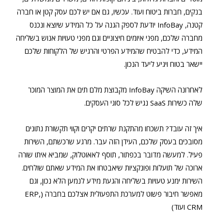
בנקים, חברות ביטוח ועוד. עכשיו, גם אם יש לכם עסק קטן או חברה
קטנה, InfoBay יודעת לספק הגנה על כל המידע שיוצא ונכנס
מחברה שלכם, מפני איומים חיצוניים וגם מפני טעויות אנוש בשליחה
המידע, כדי להבטיח שהמידע הפרטי והרגיש של הלקוחות שלכם
יישאר בטוח ויגיע ליעד הנכון.
לאחרונה השיקה InfoBay מקבוצת מלם תים את המוצר המוכר
שלה כשירות SaaS נגיש לכל סוגי העסקים.
איך זה עובד? תשכחו מהתקנת שרתים יקרים וקווי תקשורת נתונים
מסובכים בעסק שלכם, העידן הזה עבר. מרגע שרכשתם, השירות
פעיל. למעשה מדובר בכפתור, תוסף לאאוטלוק, שמביא איתו שורה
ארוכה של תועלות ופונקציות שיאבטחו את המידע שאתם שולחים.
השירות ימנע טעויות בשליחה והגעת מידע לנמען הלא נכון, וגם
מאפשר חיבור פשוט למערכת התפעולית אצלכם בחברה (ERP,
CRM ועוד)