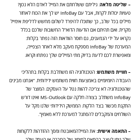
– שליטה מלאה
: גיליתם ששלחתם את המייל לאדם הלא נכון?
טעויות יכולות לקרות, אבל עם InfoBay יש לך את הכוח לאחזר
מיילים בכל שלב, כך שתוכלו להיפרד לשלום מחשש לדליפת אימייל
מקרית. ואם תהיתם אם הודעות הדוא”ל החשובות שלכם בכלל
נקראו על ידי הנמענים, גם חוסר הוודאות הזה נפתר בקלות:
המערכת של InfoBay מספקת מעקב מלא לאחר הצפייה,
ומאפשרת לכם לדעת בדיוק מתי המיילים שלך נפתחו וקראו.
– חוויית משתמש
: הטכנולוגיה הזו משתלבת בקלות בתהליכי
העבודה היומיומיים באמצעות חווית משתמש ידידותית. “אנחנו מבינים
שהטכנולוגיה לא צריכה להוות נטל על העסקים. המוצר של
InfoBay משתלב בצורה חלקה עם MS-Outlook ואינו דורש
התקנת מכשור בצד הלקוח. הממשק הידידותי שלנו מקל על
השולחים והמקבלים להסתגל למערכת ללא מאמץ”.
– התאמה אישית:
את המיילהמאובטח ומסך ההזדהות ללקוחות
שלך ניתן לעצב בהתאם למיתוג של החברה או העסק שלך.