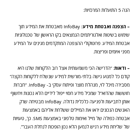
הנה 5 התועלות המרכזיות:
– הצפנה ואבטחת מידע:
InfoBay מאבטחת את המידע תוך
שימוש בשיטות ואלגוריתמים הנמצאים בקו הראשון של טכנולוגיות
אבטחת המידע. פרוטוקולי ההצפנה המתקדמים מגינים על המידע
מפני איומים ופריצות.
– ודאות
: “הדרישה הכי משמעותית אצל רוב הלקוחות שלנו היא
קודם כל למנוע גישה בלתי-מורשית למידע שנשלח ללקוחות הקצה”
מסבירה מיכל לוי, מנהלת מוצר ופיתוח עסקי ב- InfoBay. “חברות
חוששות שהדוא”ל שמכיל מידע חסוי ייפול לידיים הלא נכונות ויחשוף
אותן לתביעות ולפגיעה כלכלית גדולה. InfoBay מבטיחה שרק
האנשים הנכונים יראו את המיילים ששלחת אליהם באמצעות
אבטחה כפולה של מייל ואימות טלפוני באמצעות SMS. כך, טעויות
של שליחת מידע רגיש לנמען הלא נכון הופכות לנחלת העבר”.