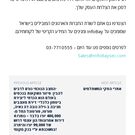
לסכן את הצלחת העסק שלך.
הצטרפו גם אתם לשורת החברות והארגונים המובילים בישראל
שסומכים על InfoBay ומגינים על המידע הקריטי של לקוחותיהם.
לפרטים נוספים פנו עוד היום –
03-7710555
Sales@InfoBaysec.com
PREVIOUS ARTICLE
NEXT ARTICLE
אתרי הסקי המשתלמים
״המצב הנוכחי גורם לרבים
להבין: פיזור השקעות בנכסים
בעולם הוא הכרחי ליצירת
ביטחון כלכלי״ דירת מעצבים
מניבה ב-וילה נובה דה גאיה,
פורטו, פורטוגל החל מ-
400,000 יורו בלבד – נותרו 4
דירות אחרונות! הון עצמי דרוש
של 99,000 יורו והיתרה
במשכנתא ע”י בנק מקומי!