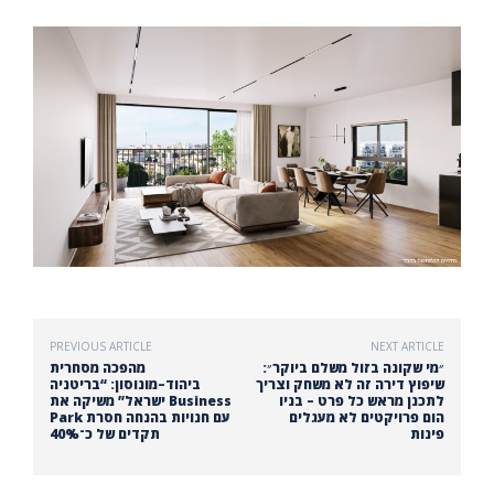
PREVIOUS ARTICLE
NEXT ARTICLE
״מי שקונה בזול משלם ביוקר״:
מהפכה מסחרית
שיפוץ דירה זה לא משחק וצריך
ביהוד–מונוסון: “בריטניה
לתכנן מראש כל פרט – בניו
ישראל” משיקה את Business
הום פרויקטים לא מעגלים
Park עם חנויות בהנחה חסרת
פינות
תקדים של כ־40%