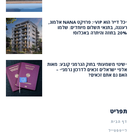
״כל דייר הוא VIP״: פרויקט NANA אלמוג,
רעננה, בתנאי תשלום מיוחדים: שלמו
20% בחוזה והיתרה באכלוס!
״שינוי משמעותי בחוק הגרמני קובע: מאות
אלפי ישראלים זכאים לדרכון גרמני״ –
האם גם אתם זכאים?
תפריט
דף הבית
לייפסטייל