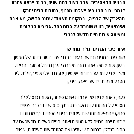
הבנייה המאסיבית.
אבל בעוד כמה שנים, כל זה ייראה אחרת
לגמרי. רוב המנופים ייעלמו מהנוף, רחובות רבים יתנקו
מהאבק של הבנייה, ובמקומם תעמוד שכונה חדשה, מעוצבת
ואינטימית, כזו ששומרת על הרוח התל-אביבית המקורית
ומציעה איכות חיים חדשה לגמרי.
אזור כיכר המדינה נולד מחדש!
אזור כיכר המדינה נחשב בעיניי רבים לאזור הטוב ביותר של הצפון
בישן. אזור שמצד אחד נהנה מקרבה לאבן גבירול ולמוקדי הבילוי,
ומצד שני שומר על רחובות שקטים, ירוקים ובעלי אופי קהילתי, ליד
הטבע והמרחבים של פארק הירקון.
כעת, לאחר שנים של עבודות אינטנסיביות, האזור נכנס לשלב
הסופי של ההתחדשות העירונית. בתוך כ-3 שנים בלבד צפויים
פרויקטי תמ״א והתחדשות עירונית רבים להסתיים, כך שרחובות
שלמים ייהנו מחיים ללא מנופים ואתרי בנייה פעילים. ההשפעה על
מחירי הנדל”ן ברחובות שישלימו את ההתחדשות העירונית, צפויה