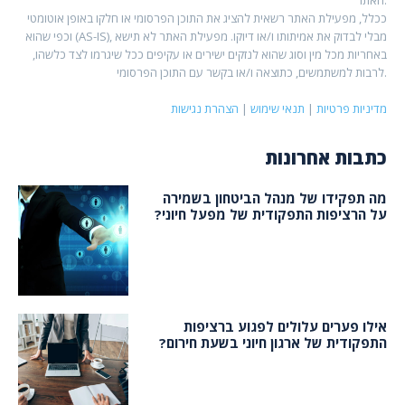
ככלל, מפעילת האתר רשאית להציג את התוכן הפרסומי או חלקו באופן אוטומטי
וכפי שהוא (AS-IS), מבלי לבדוק את אמיתותו ו/או דיוקו. מפעילת האתר לא תישא
באחריות מכל מין וסוג שהוא לנזקים ישירים או עקיפים ככל שיגרמו לצד כלשהו,
לרבות למשתמשים, כתוצאה ו/או בקשר עם התוכן הפרסומי.
מדיניות פרטיות
|
תנאי שימוש
|
הצהרת נגישות
כתבות אחרונות
מה תפקידו של מנהל הביטחון בשמירה
על הרציפות התפקודית של מפעל חיוני?
אילו פערים עלולים לפגוע ברציפות
התפקודית של ארגון חיוני בשעת חירום?