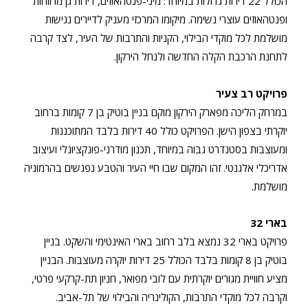
הכולל 22 דירות גדולות במיוחד: מיני-פנטהאוזים, דירות גן מרווחות
ופנטהאוזים עוצרי נשימה.
מיקומו המרכזי מעניק לדיירים נגישות
מושלמת לכל מוקדי הבילוי, הקניות והתרבות של העיר, לצד קרבה
לתחנת הרכבת הקלה החדשה ולנחל הירקון.
פרויקט רב צעיר
במרחק הליכה מפארק הירקון מוקם בניין בוטיק בן 7 קומות ברחוב
יוקרתי בצפון הישן. הפרויקט כולל 40 דירות בלבד המתוכננות
ומעוצבות בסטנדרט גבוה במיוחד, תכנון מודרני-פונקציונלי ועיצוב
אדריכלי אלגנטי. זהו המקום שבו חיי העיר והטבע נפגשים בהרמוניה
מושלמת.
בארי 32
פרויקט בארי 32 נמצא בלב רחוב בארי האינטימי והשקט. בניין
בוטיק בן 8 קומות בלבד הכולל 25 דירות יוקרה מעוצבות. הבניין
מציע חוויית מגורים יוקרתית עם לובי מפואר, חניון תת-קרקעי פרטי,
וקרבה לכל מוקדי התרבות, הקולינריה והבילוי של תל-אביב.