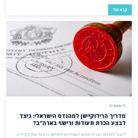
קרא עוד
לייפסטייל
מדריך הרילוקיישן למהנדס הישראלי: כיצד
לבצע הכרת תעודות ורישוי בארה”ב?
לעבור לארצות הברית מטעם העבודה (רילוקיישן) זה צעד ענק בקריירה,