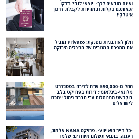
ואינם מודעים לכך״: יוצאי לוב? בדקו
זכאותכם בקלות ובמהירות לקבלת דרכון
איטלקי!
חלון לאורבניות מפנקת: Privato מוביל
את מהפכת המגורים של הרצליה הירוקה
החל מ-590,000 ש”ח לדירה בסטנדרט
מלונאי-בינלאומי: דירות בפרויקט בלב
בוקרשט המנוהלות ע”י חברת ניהול יימכרו
לישראלים
״כל דייר הוא VIP״: פרויקט NANA אלמוג,
רעננה, בתנאי תשלום מיוחדים: שלמו