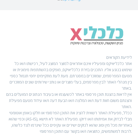
לידיעת הקוראים
אתר כלכליאיקס ומפעיליו אינם אחראים למוצר המוצג לעיל, רכישתו ו/או כל
שימוש בנוגע אליו. התכנים בזירת כלכליאיקס, מופקים בהשתתפות מימונית או
מטעם המפרסמים, שמוזכרים במסגרתם. מעת לעת מתקיימים יחסי תגמול כספי
בין מנהלי האתר לבין מפרסמים, בעלי מוצרים או נותני שירותים שונים המוזכרים
באתר.
אין לראות בהצגת תוכן פרסומי באתר לכשעצמו או בעיבוד הנתונים המועלים בהם
והצגתם משום חוות דעת ו/או המלצה ו/או הבעת דעה ו/או עידוד מטעם מפעילת
האתר.
ככלל, מפעילת האתר רשאית להציג את התוכן הפרסומי או חלקו באופן אוטומטי
וכפי שהוא (AS-IS), מבלי לבדוק את אמיתותו ו/או דיוקו. מפעילת האתר לא תישא
באחריות מכל מין וסוג שהוא לנזקים ישירים או עקיפים ככל שיגרמו לצד כלשהו,
לרבות למשתמשים, כתוצאה ו/או בקשר עם התוכן הפרסומי.