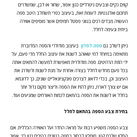
קווים נקיים וצבעים ניטרליים כגון: אפור, שחור או לבן, שמשדרים
תחכום ואלגנטיות. לעומת זאת, בעיצוב כפרי תשתלב היטב ספה
העשויה מבדים רכים בגווני פסטל חמימים אשר מוסיפים אווירה
ביתית ונעימה לחלל.
ניתן לשלב גם
ספה לסלון
בעיצוב מודולרי והספה המדוברת
מתאימה במיוחד למי שאוהב לשנות את עיצוב החלל מדי פעם, על
ידי הזזת הרהיטים. ספה מודולרית מאפשרת למעשה להתאים אותה
בכל פעם מחדש לחלל בצורה אחרת על מנת לשנות ולשדרג את
העיצוב וכן, בכדי לדאוג לצרכים פונקציונאליים שונים, כך לדוגמא:
אם יש צורך לארח, ניתן להזיז את הספה וליצור מקום גדול יותר
בחלל או לשנות את הספה בהתאם לכמות האורחים שמגיעים ועוד.
בחירת צבע הספה בהתאם לחלל
צבע הספה משפיע רבות על מראה החדר ועל האווירה הכללית. אם
הסלון שלכם קטן, מומלץ לבחור בספה בגוונים בהירים כגון בז’, אפור