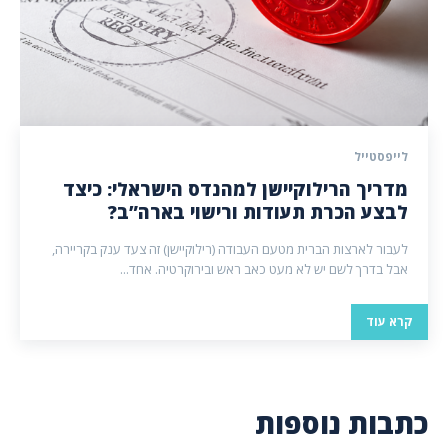
לייפסטייל
מדריך הרילוקיישן למהנדס הישראלי: כיצד
לבצע הכרת תעודות ורישוי בארה”ב?
לעבור לארצות הברית מטעם העבודה (רילוקיישן) זה צעד ענק בקריירה,
אבל בדרך לשם יש לא מעט כאב ראש ובירוקרטיה. אחד...
קרא עוד
כתבות נוספות