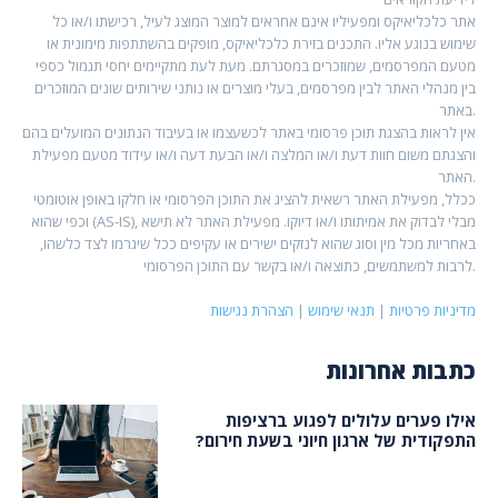
אתר כלכליאיקס ומפעיליו אינם אחראים למוצר המוצג לעיל, רכישתו ו/או כל
שימוש בנוגע אליו. התכנים בזירת כלכליאיקס, מופקים בהשתתפות מימונית או
מטעם המפרסמים, שמוזכרים במסגרתם. מעת לעת מתקיימים יחסי תגמול כספי
בין מנהלי האתר לבין מפרסמים, בעלי מוצרים או נותני שירותים שונים המוזכרים
באתר.
אין לראות בהצגת תוכן פרסומי באתר לכשעצמו או בעיבוד הנתונים המועלים בהם
והצגתם משום חוות דעת ו/או המלצה ו/או הבעת דעה ו/או עידוד מטעם מפעילת
האתר.
ככלל, מפעילת האתר רשאית להציג את התוכן הפרסומי או חלקו באופן אוטומטי
וכפי שהוא (AS-IS), מבלי לבדוק את אמיתותו ו/או דיוקו. מפעילת האתר לא תישא
באחריות מכל מין וסוג שהוא לנזקים ישירים או עקיפים ככל שיגרמו לצד כלשהו,
לרבות למשתמשים, כתוצאה ו/או בקשר עם התוכן הפרסומי.
מדיניות פרטיות
|
תנאי שימוש
|
הצהרת נגישות
כתבות אחרונות
אילו פערים עלולים לפגוע ברציפות
התפקודית של ארגון חיוני בשעת חירום?