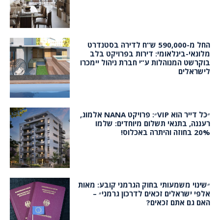
החל מ-590,000 ש”ח לדירה בסטנדרט
מלונאי-בינלאומי: דירות בפרויקט בלב
בוקרשט המנוהלות ע”י חברת ניהול יימכרו
לישראלים
״כל דייר הוא VIP״: פרויקט NANA אלמוג,
רעננה, בתנאי תשלום מיוחדים: שלמו
20% בחוזה והיתרה באכלוס!
״שינוי משמעותי בחוק הגרמני קובע: מאות
אלפי ישראלים זכאים לדרכון גרמני״ –
האם גם אתם זכאים?