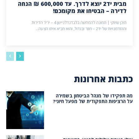
מבית יד2 יוצא לדרך. עד 600,000 ₪ הנחה
לדירה – הבטיחו את מקומכם!
תוכן שיווקי | תמונה להמחשה בלבדנדלניישן 4 – יריד הדירות
וההזדמנויות של יד2 – חוזר ובגדול, והוא מביא איתו הצעה...
כתבות אחרונות
מה תפקידו של מנהל הביטחון בשמירה
על הרציפות התפקודית של מפעל חיוני?