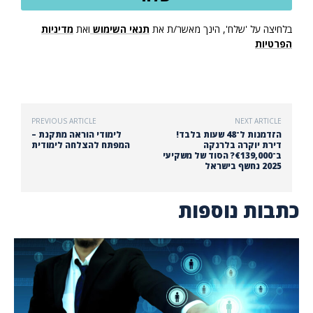
בלחיצה על 'שלח', הינך מאשר/ת את
תנאי השימוש
ואת
מדיניות
הפרטיות
PREVIOUS ARTICLE
NEXT ARTICLE
הזדמנות ל־48 שעות בלבד!
לימודי הוראה מתקנת –
דירת יוקרה בלרנקה
המפתח להצלחה לימודית
ב־€139,000? הסוד של משקיעי
2025 נחשף בישראל
כתבות נוספות