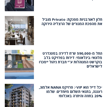
חלון לאורבניות מפנקת: Privato מוביל
את מהפכת המגורים של הרצליה הירוקה
החל מ-590,000 ש”ח לדירה בסטנדרט
מלונאי-בינלאומי: דירות בפרויקט בלב
בוקרשט המנוהלות ע”י חברת ניהול יימכרו
לישראלים
״כל דייר הוא VIP״: פרויקט NANA אלמוג,
רעננה, בתנאי תשלום מיוחדים: שלמו
20% בחוזה והיתרה באכלוס!