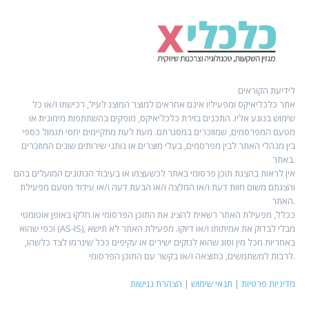
לידיעת הקוראים
אתר כלכליאיקס ומפעיליו אינם אחראים למוצר המוצג לעיל, רכישתו ו/או כל
שימוש בנוגע אליו. התכנים בזירת כלכליאיקס, מופקים בהשתתפות מימונית או
מטעם המפרסמים, שמוזכרים במסגרתם. מעת לעת מתקיימים יחסי תגמול כספי
בין מנהלי האתר לבין מפרסמים, בעלי מוצרים או נותני שירותים שונים המוזכרים
באתר.
אין לראות בהצגת תוכן פרסומי באתר לכשעצמו או בעיבוד הנתונים המועלים בהם
והצגתם משום חוות דעת ו/או המלצה ו/או הבעת דעה ו/או עידוד מטעם מפעילת
האתר.
ככלל, מפעילת האתר רשאית להציג את התוכן הפרסומי או חלקו באופן אוטומטי
וכפי שהוא (AS-IS), מבלי לבדוק את אמיתותו ו/או דיוקו. מפעילת האתר לא תישא
באחריות מכל מין וסוג שהוא לנזקים ישירים או עקיפים ככל שיגרמו לצד כלשהו,
לרבות למשתמשים, כתוצאה ו/או בקשר עם התוכן הפרסומי.
מדיניות פרטיות
|
תנאי שימוש
|
הצהרת נגישות