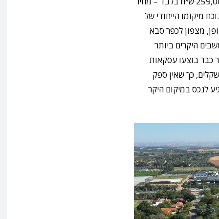
משווקות כעת לציבור הרחב במחיר של החל מ- 259,000 ש״ח בלבד – מחיר
ח מיקומו הייחודי של
פן, מצפון לכפר סבא
בים היקרים ביותר
ור כבר בוצעו עסקאות
שקלים, כך שאין ספק
 לנכס במיקום היקר