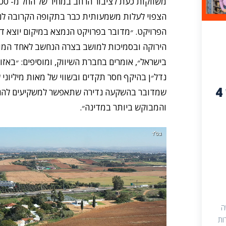
הצפוי לעלות משמעותית כבר בתקופה הקרובה לנוכ
הפרויקט. ״מדובר בפרויקט הנמצא במיקום יוצא דו
הירוקה ובסמיכות למושב בצרה הנחשב לאחד המוש
בישראל״, אומרים בחברת השיווק, ומוסיפים: ״באז
נדל״ן בהיקף חסר תקדים ובשווי של מאות מיליוני 
הדיור: נדלניישן 4
שמדובר בהשקעה נדירה שתאפשר למשקיעים להגיע
והמבוקש ביותר במדינה״.
ה
דירות