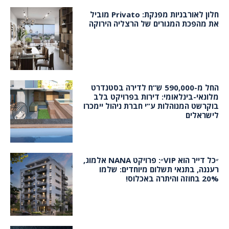
חלון לאורבניות מפנקת: Privato מוביל
את מהפכת המגורים של הרצליה הירוקה
החל מ-590,000 ש”ח לדירה בסטנדרט
מלונאי-בינלאומי: דירות בפרויקט בלב
בוקרשט המנוהלות ע”י חברת ניהול יימכרו
לישראלים
״כל דייר הוא VIP״: פרויקט NANA אלמוג,
רעננה, בתנאי תשלום מיוחדים: שלמו
20% בחוזה והיתרה באכלוס!