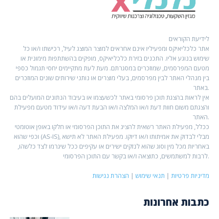
לידיעת הקוראים
אתר כלכליאיקס ומפעיליו אינם אחראים למוצר המוצג לעיל, רכישתו ו/או כל
שימוש בנוגע אליו. התכנים בזירת כלכליאיקס, מופקים בהשתתפות מימונית או
מטעם המפרסמים, שמוזכרים במסגרתם. מעת לעת מתקיימים יחסי תגמול כספי
בין מנהלי האתר לבין מפרסמים, בעלי מוצרים או נותני שירותים שונים המוזכרים
באתר.
אין לראות בהצגת תוכן פרסומי באתר לכשעצמו או בעיבוד הנתונים המועלים בהם
והצגתם משום חוות דעת ו/או המלצה ו/או הבעת דעה ו/או עידוד מטעם מפעילת
האתר.
ככלל, מפעילת האתר רשאית להציג את התוכן הפרסומי או חלקו באופן אוטומטי
וכפי שהוא (AS-IS), מבלי לבדוק את אמיתותו ו/או דיוקו. מפעילת האתר לא תישא
באחריות מכל מין וסוג שהוא לנזקים ישירים או עקיפים ככל שיגרמו לצד כלשהו,
לרבות למשתמשים, כתוצאה ו/או בקשר עם התוכן הפרסומי.
מדיניות פרטיות
|
תנאי שימוש
|
הצהרת נגישות
כתבות אחרונות