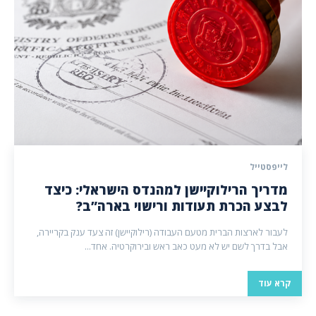
לייפסטייל
מדריך הרילוקיישן למהנדס הישראלי: כיצד
לבצע הכרת תעודות ורישוי בארה”ב?
לעבור לארצות הברית מטעם העבודה (רילוקיישן) זה צעד ענק בקריירה,
אבל בדרך לשם יש לא מעט כאב ראש ובירוקרטיה. אחד...
קרא עוד