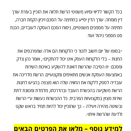
בכל הקשור לליווי וסיוע משפטי הרשת תלווה את הזכיין בעזרת עורך
דין מומחה. עורך הדין יסייע בחתימה על הסכם זיכיון הקמת חברה,
חתימה על מסמכים משפטיים, ניסוח הסכם העסקה לעובדים, הכנת
סט מסמכי ניהול ועוד.
״בסופו של יום חשוב לזכור כי הלקוחות הם אלה שמפרנסים את
החנות – בלי הלקוחות העסק אינו יכול להתקיים״, אומר כהן צדק
ומסכם: ״זו הסיבה שהרשת דואגת להשקיע באיכות השירות
באמצעות העסקת אנשים מתאימים ומקצועיים. הרשת מדריכה את
עובדיה לספק ללקוח את החוויה שלה הוא מצפה בהגיעו לחנות.
הרשת משקיעה בהכשרת העובד ובהדרכתו, מלמדת ומכוונת לתת
שירות מצוין במקצועיות המרבית. כל ההכשרות נעשות ע”י הרשת
ובשיטה מהירה ויעילה – כך שהזכיין יכול להיות תמיד בראש שקט
ולדעת שהרשת איתו״.
למידע נוסף – מלאו את הפרטים הבאים