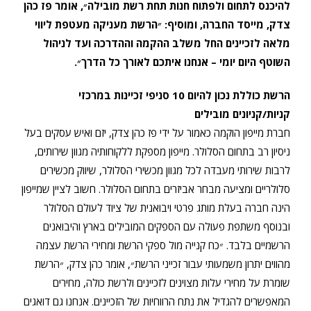
להיכנס לתחום ולפתוח חנות תחת רשת מובילה״, אומר פז כהן
צדק, מייסד החברה, ומוסיף: ״הרשת מעניקה מעטפת ליווי
מלאה לזכיינים החל משלב ההקמה וההדרכה ועד לניהול
השוטף היום יומי – אנחנו איתכם לאורך כל הדרך״.
הרשת כוללת נכון להיום 10 סניפי זכיינות במרכזי
קניות/קניונים מובילים
חברת מייפון הוקמה כאמור על ידי פז כהן צדק, יזם ואיש עסקים בעל
ניסיון רב בתחום הסלולר. מייפון מספקת ללקוחותיה מגוון שירותים,
לרבות שירותי מעבדה לכל מגוון מכשירי הסלולר, שיווק מכשירים
סלולריים ומציעה מבחר אביזרים בתחום הסלולר. חשוב לציין שמייפון
הינה חברה בעלת מותג פרטי ויבואנית של ציוד לעולם הסלולר
ובנוסף משתפת פעולה עם הספקים המובילים בארץ והיבואנים
הרשמיים בלבד. ״כח קנייה מול ספקי הרשת ומחירי הרשת עצמה
מהווים יתרון משמעותי עבור זכייני הרשת״, אומר כהן צדק, ״הרשת
שומרת על מחירי עלות מצוינים לזכיינים ולרשת כולה, מחירים
המאפשרים להגדיל את נתח הרווחיות של הזכיינים. אנחנו גם דואגים