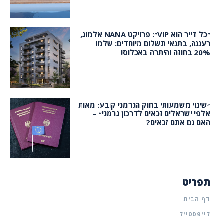
״כל דייר הוא VIP״: פרויקט NANA אלמוג,
רעננה, בתנאי תשלום מיוחדים: שלמו
20% בחוזה והיתרה באכלוס!
״שינוי משמעותי בחוק הגרמני קובע: מאות
אלפי ישראלים זכאים לדרכון גרמני״ –
האם גם אתם זכאים?
תפריט
דף הבית
לייפסטייל