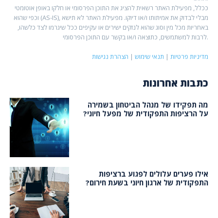
ככלל, מפעילת האתר רשאית להציג את התוכן הפרסומי או חלקו באופן אוטומטי
וכפי שהוא (AS-IS), מבלי לבדוק את אמיתותו ו/או דיוקו. מפעילת האתר לא תישא
באחריות מכל מין וסוג שהוא לנזקים ישירים או עקיפים ככל שיגרמו לצד כלשהו,
לרבות למשתמשים, כתוצאה ו/או בקשר עם התוכן הפרסומי.
מדיניות פרטיות
|
תנאי שימוש
|
הצהרת נגישות
כתבות אחרונות
מה תפקידו של מנהל הביטחון בשמירה
על הרציפות התפקודית של מפעל חיוני?
אילו פערים עלולים לפגוע ברציפות
התפקודית של ארגון חיוני בשעת חירום?