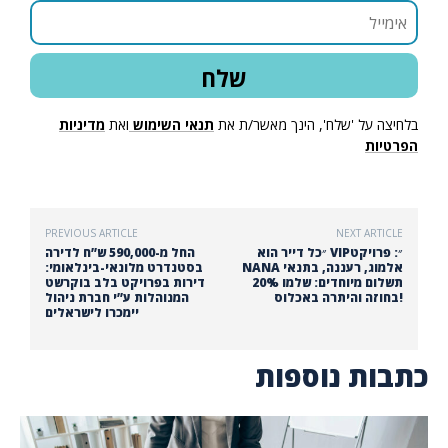
בלחיצה על 'שלח', הינך מאשר/ת את
תנאי השימוש
ואת
מדיניות
הפרטיות
PREVIOUS ARTICLE
NEXT ARTICLE
״כל דייר הוא VIP״: פרויקט
החל מ-590,000 ש”ח לדירה
NANA אלמוג, רעננה, בתנאי
בסטנדרט מלונאי-בינלאומי:
תשלום מיוחדים: שלמו 20%
דירות בפרויקט בלב בוקרשט
בחוזה והיתרה באכלוס!
המנוהלות ע”י חברת ניהול
יימכרו לישראלים
כתבות נוספות