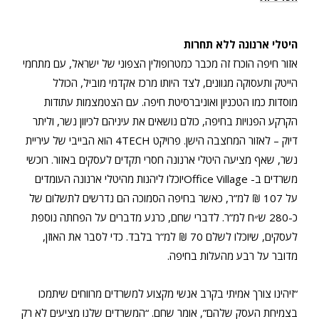
היטלי ארנונה ללא תחרות
אזור חיפה הוכרז זה מכבר כמטרופולין הצפוני של ישראל, עם מתחמי
הייטק ותעסוקה מגוונים, לצד היותו מרכז אקדמי מוביל, הכולל
מוסדות כמו הטכניון ואוניברסיטת חיפה. עם הצטמצמות עתודות
הקרקע הפנויות בחיפה, כולם נושאים את עיניהם לכיוון נשר, וליתר
דיוק – לאזור המחצבה הישן. פרויקט 4TECH הוא הבייבי של עיריית
נשר, שאף מציעה היטלי ארנונה חסרי תקדים לעסקים באזור. רוכשי
משרדים ב- Office Villageיוכלו ליהנות מהיטלי ארנונה העומדים
על 107 ₪ למ”ר, כאשר בחיפה הסמוכה הם נדרשים לתשלום של
כ-280 ש״ח למ”ר. לדברי שחם, כרגע מדברים על הפחתה נוספת
לעסקים, שיוכלו לשלם 70 ₪ למ”ר בלבד. כדי לסבר את האוזן,
מדובר על רבע מהעלות בחיפה.
“זיהינו צורך אמיתי בקרב אנשי מקצוע למשרדים מרווחים שיתמכו
בצמיחת העסק שלהם”, אומר שחם. “המשרדים שלנו מציעים לא רק