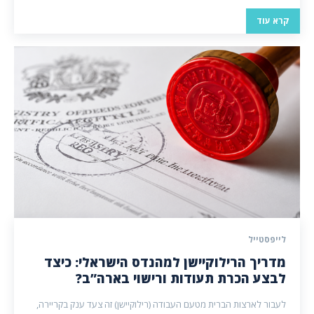
קרא עוד
לייפסטייל
מדריך הרילוקיישן למהנדס הישראלי: כיצד
לבצע הכרת תעודות ורישוי בארה”ב?
לעבור לארצות הברית מטעם העבודה (רילוקיישן) זה צעד ענק בקריירה,