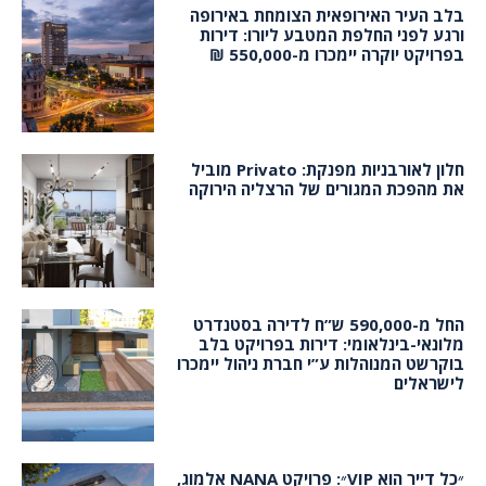
בלב העיר האירופאית הצומחת באירופה
ורגע לפני החלפת המטבע ליורו: דירות
בפרויקט יוקרה יימכרו מ-550,000 ₪
חלון לאורבניות מפנקת: Privato מוביל
את מהפכת המגורים של הרצליה הירוקה
החל מ-590,000 ש”ח לדירה בסטנדרט
מלונאי-בינלאומי: דירות בפרויקט בלב
בוקרשט המנוהלות ע”י חברת ניהול יימכרו
לישראלים
״כל דייר הוא VIP״: פרויקט NANA אלמוג,