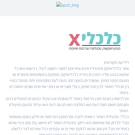
לידיעת הקוראים
אתר כלכליאיקס ומפעיליו אינם אחראים למוצר המוצג לעיל, רכישתו ו/או כל
שימוש בנוגע אליו. התכנים בזירת כלכליאיקס, מופקים בהשתתפות מימונית או
מטעם המפרסמים, שמוזכרים במסגרתם. מעת לעת מתקיימים יחסי תגמול כספי
בין מנהלי האתר לבין מפרסמים, בעלי מוצרים או נותני שירותים שונים המוזכרים
באתר.
אין לראות בהצגת תוכן פרסומי באתר לכשעצמו או בעיבוד הנתונים המועלים בהם
והצגתם משום חוות דעת ו/או המלצה ו/או הבעת דעה ו/או עידוד מטעם מפעילת
האתר.
ככלל, מפעילת האתר רשאית להציג את התוכן הפרסומי או חלקו באופן אוטומטי
וכפי שהוא (AS-IS), מבלי לבדוק את אמיתותו ו/או דיוקו. מפעילת האתר לא תישא
באחריות מכל מין וסוג שהוא לנזקים ישירים או עקיפים ככל שיגרמו לצד כלשהו,
לרבות למשתמשים, כתוצאה ו/או בקשר עם התוכן הפרסומי.