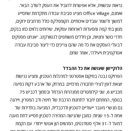
נראות עכשווית, אלא אפשרות להוביל את העסק לשלב הבא”.
ואמנם, Office Village מציע סביבת עבודה מתקדמת שתסייע
למשוך ולשמר עובדים איכותיים. הקומפלקס כולל מרחבים ירוקים,
מגוון בתי קפה ומסעדות לארוחות עסקיות, שירותים נלווים כמו בנקים,
חדרי כושר וחנויות, וכן חללים משותפים לנטוורקינג. “אנחנו מספקים
לבעלי העסקים את כל מה שהם צריכים כדי ליצור סביבת עבודה
אטרקטיבית ויעילה”, אומר שחם.
הלוקיישן שעושה את כל ההבדל
הפרויקט נבנה במיקום אסטרטגי למרגלות הטכניון, ומציע נגישות
יוצאת דופן לצירי תחבורה מרכזיים. במרחק של ארבע דקות נסיעה
מכביש 6, שני קילומטרים ממנהרות הכרמל ובסמוך לכביש 75.
בנוסף, המתחם יחבור לתחנות הרכבת של חיפה ולב המפרץ, וייהנה
גם מגשרי מעבר ייעודיים לטכניון ולרכבלית, המגיעה בתדירות של
אחת ל-15 שניות. כמובן שהגישה המהירה לטכניון תסייע לתת מענה
למעל ל-31 אלף סטודנטים, המהווים הון אנושי ייחודי. עם הקמת