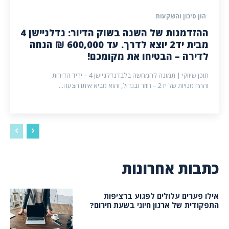
הון סיכון והשקעות
ההזדמנות של השנה בשוק הדיור: נדלניישן 4
מבית יד2 יוצא לדרך. עד 600,000 ₪ הנחה
לדירה – הבטיחו את מקומכם!
תוכן שיווקי | תמונה להמחשה בלבדנדלניישן 4 – יריד הדירות
וההזדמנויות של יד2 – חוזר ובגדול, והוא מביא איתו הצעה...
כתבות אחרונות
אילו פערים עלולים לפגוע ברציפות
התפקודית של ארגון חיוני בשעת חירום?