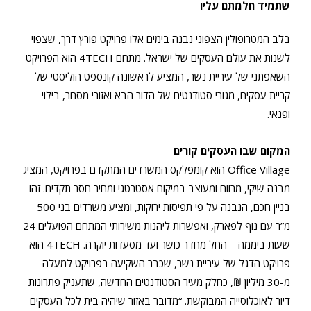
שתמיד חלמתם עליו
בלב המטרופולין הצפוני נבנה בימים אלו פרויקט פורץ דרך, שצפוי
לשנות את עולם העסקים של ישראל. מתחם 4TECH הוא הפרויקט
השאפתני של עיריית נשר, המציע לראשונה קונספט הוליסטי של
קריית עסקים, מגורי סטודנטים של הדור הבא ואזורי מסחר, בילוי
ופנאי.
המקום שבו העסקים קורים
Office Village הוא קומפלקס המשרדים המתקדם בפרויקט, המציג
מבנה שיקי, מרווח ומעוצב במיקום אסטרטגי ומחיר חסר תקדים. זהו
בניין חכם, הנבנה על פי תפיסות ירוקות, ומציע משרדים בני 500
מ”ר עם נוף לפארק, ואפשרות ליהנות משירותי המתחם הפועלים 24
שעות ביממה – החל מחדר כושר ועד מסעדות יוקרה. 4TECH הוא
פרויקט הדגל של עיריית נשר, שכבר השקיעה בפרויקט למעלה
מ-30 מיליון ₪, כחלק מעיר הסטודנטים החדשה, שתעניק פתרונות
דיור לאוכלוסייה המבוקשת. “מדובר באזור שיהיה בית לכל העסקים