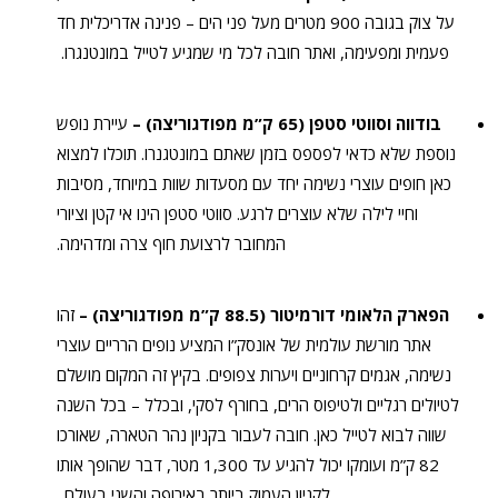
על צוק בגובה 900 מטרים מעל פני הים – פנינה אדריכלית חד
פעמית ומפעימה, ואתר חובה לכל מי שמגיע לטייל במונטנגרו.
בודווה וסווטי סטפן (65 ק”מ מפודגוריצה) –
עיירת נופש
נוספת שלא כדאי לפספס בזמן שאתם במונטגנרו. תוכלו למצוא
כאן חופים עוצרי נשימה יחד עם מסעדות שוות במיוחד, מסיבות
וחיי לילה שלא עוצרים לרגע. סווטי סטפן הינו אי קטן וציורי
המחובר לרצועת חוף צרה ומדהימה.
הפארק הלאומי דורמיטור (88.5 ק”מ מפודגוריצה) –
זהו
אתר מורשת עולמית של אונסק”ו המציע נופים הרריים עוצרי
נשימה, אגמים קרחוניים ויערות צפופים. בקיץ זה המקום מושלם
לטיולים רגליים ולטיפוס הרים, בחורף לסקי, ובכלל – בכל השנה
שווה לבוא לטייל כאן. חובה לעבור בקניון נהר הטארה, שאורכו
82 ק”מ ועומקו יכול להגיע עד 1,300 מטר, דבר שהופך אותו
לקניון העמוק ביותר באירופה והשני בעולם.