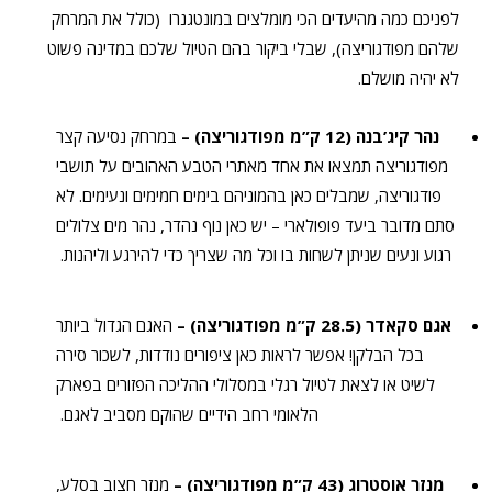
לפניכם כמה מהיעדים הכי מומלצים במונטגנרו (כולל את המרחק
שלהם מפודגוריצה), שבלי ביקור בהם הטיול שלכם במדינה פשוט
לא יהיה מושלם.
נהר קיג’בנה (12 ק”מ מפודגוריצה) –
במרחק נסיעה קצר
מפודגוריצה תמצאו את אחד מאתרי הטבע האהובים על תושבי
פודגוריצה, שמבלים כאן בהמוניהם בימים חמימים ונעימים. לא
סתם מדובר ביעד פופולארי – יש כאן נוף נהדר, נהר מים צלולים
רגוע ונעים שניתן לשחות בו וכל מה שצריך כדי להירגע וליהנות.
אגם סקאדר (28.5 ק”מ מפודגוריצה) –
האגם הגדול ביותר
בכל הבלקן! אפשר לראות כאן ציפורים נודדות, לשכור סירה
לשיט או לצאת לטיול רגלי במסלולי ההליכה הפזורים בפארק
הלאומי רחב הידיים שהוקם מסביב לאגם.
מנזר אוסטרוג (43 ק”מ מפודגוריצה) –
מנזר חצוב בסלע,