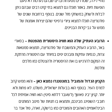
מחיי לילה, שכוללים מסעדות וברים שבהם נערכות לא פעם
הופעות חיות. באזור תוכלו גם למצוא בתי קזינו רבים שבהם ניתן
לבלות ולשחק במשחקי מזל שונים. בנוסף ברחובות שונים של
פודגוריצה תוכלו למצוא ציורי גרפיטי שהם יצירות אומנות של
ממש על גבי קירות הבניינים.
הרובע העתיק שלה הוא חוויה היסטורית מהפנטת –
בסארי
באר, הרובע העתיק והמשובח של פודגוריצה, תמצאו סמטאות
צרות, כנסיות עתיקות ומבנים יפים במיוחד עם היסטוריה מרתקת.
זה המקום להרגיש בו את ההיסטוריה ולהצטלם כמו מלכים
ומלכות.
הקניון הגדול והמוביל במונטנגרו נמצא כאן –
והוא ממש קרוב
למרכז העיר. בנוסף הוא בבעלות ישראלית, משלנו. לא פחות ולא
יותר. קניון “ביג פאשן” (לשעבר דלתא סיטי) הוא חוויה אמיתית לכל
חובבי השופינג מבינכם, ותמצאו בו חנויות של מיטב המותגים
הבינלאומיים האהובים והמוכרים כמו ברשקה, זארה, פול אנד בר