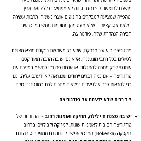
מושלם לחופשת קיץ נהדרת, וזה לא מפתיע בכלל? זאת ארץ
יפהפייה שמציעה למבקרים בה נופים עוצרי נשימה, תרבות עשירה
ומלאת אטרקציות – שלא מעט מהן ממוקמות ממש במרכז עיר
הבירה הנהדרת שלה, פודגוריצה.
פודגוריצה היא עיר מרתקת, שלא רק משמשת כנקודת מוצא מצוינת
לטיולים בכל רחבי מונטנגרו, אלא גם יש בה הרבה מאוד קסם
אותנטי שרק מחכה להתגלות. אז אנחנו פה כדי לחשוף בפניכם את
פודגוריצה – עם כמה דברים ייחודים שכנראה לא ידעתם עליה, וגם
כדי להראות לכם אילו יעדים נפלאים מחכים לכם במונטנגרו כולה.
3 דברים שלא ידעתם על פודגוריצה
יש בה סצנת חיי לילה, מוזיקה ואומנות רחוב –
הרחובות של
פודגוריצה הם בית לאומניות שונות, למוזיקה ולבילויים. ברחוב
בוקסקה (Bokeska) המרכזי אפשר ליהנות גם ממוזיקה טובה וגם