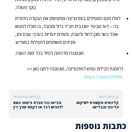
בוקר מעולה.
לאלו מכם המטיילים בפודגוריצה ומחפשים את הנקודה היהודית
בה – דעו שבעיר ישנו בית חב”ד גדול ומכובד, בו תוכלו למצוא
אוכל כשר מוכן לחול ולשבת, סעודות יהודיות בערבי שבת וחג,
ומניינים משותפים לתפילות בסופ”ש.
מונטנגרו מדהימה לטיול בכל ימות השנה.
להזמנת חבילות נופש לפודגוריצה, מונטנגרו לחצו כאן >>
https://did.li/DFWlC
PREVIOUS ARTICLE
NEXT ARTICLE
קלינאית תקשורת לשיקום
תביעה נגד חברת ביטוח: האם
הדיבור והבליעה
להגיש לבד או לקחת עורך דין?
כתבות נוספות