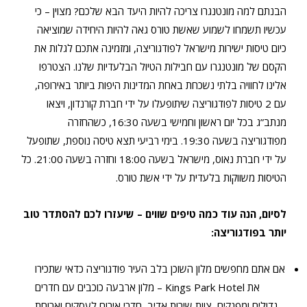
הבנתם למה מונטנגרו צריכה להיות היעד הבא שלכם? מצוין – כי
עכשיו תשמחו לשמוע שאשת טורס גאה להיות היחידה שמוציאה
כיום טיסות ישירות מישראל לפודגוריצה, ומזמינה אתכם לגלות את
הקסם של מונטנגרו עם חבילות הטיול הבלעדיות שלנו. הצטרפו
אלינו לחוויה בלתי נשכחת באחת המדינות היפות ביותר באירופה,
עם 2 טיסות לפודגוריצה שיתופעלו על ידי חברת קורנדון, ויצאו
מנתב”ג בכל יום ראשון וחמישי בשעה 16:30, כשהחזרה
מפודגוריצה בשעה 19:30. בימי רביעי תצא טיסה נוספת, שתופעל
על ידי חברת נאוס, מישראל בשעה 18:00 וחזרה בשעה 21:00. כל
הטיסות משווקות בלעדית על ידי אשת טורס.
לסיום, הנה עוד כמה טיפים שווים – שיעזרו לכם להסתדר טוב
יותר בפודגוריצה:
אם אתם מחפשים מלון השוכן בלב העיר פודגוריצה כדאי שתכירו
את Kings Park Hotel – מלון ארבעה כוכבים עם חדרים
גדולים ומפנקים, צוות שירות אדיב, חדרי אירוח לעסקים וארוחת