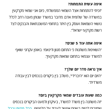
איפה עשית התמחות?
“זכיתי להתמחות אצל השמאי הממשלתי, כיום אני שמאי מקרקעין
במשרדה של שלומית אדם. מדובר במשרד שנותן מענה רחב לכלל
נושאי השמאות ועוסק בין היתר בתחומי המשכנתאות והבנקים לצד
רשות מקרקעי ישראל”.
איפה אתה עוד 5 שנים?
“השאיפות משתנות כי התחום מגוון ודינאמי. באופן עקרוני שואף
למשרד עצמאי בתחום שמאות מקרקעין”.
איך נראה סדר יום שלך?
“היום יום הוא “היברידי”, משלב בין ביקורים בנכסים לבין עבודה
משרדית”.
כמה שעות עובדים שמאי מקרקעין ביום?
“זה משתנה בין משרד למשרד, בעיקרון ולמעט הביקורים בנכסים
שחייבים להיות בשטח אפשר לעבוד על הלפטופ,
בכל מקום ובכל