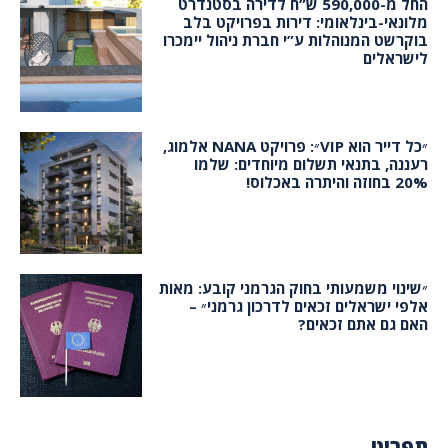
החל מ-590,000 ש”ח לדירה בסטנדרט
מלונאי-בינלאומי: דירות בפרויקט בלב
בוקרשט המנוהלות ע”י חברת ניהול יימכרו
לישראלים
״כל דייר הוא VIP״: פרויקט NANA אלמוג,
רעננה, בתנאי תשלום מיוחדים: שלמו
20% בחוזה והיתרה באכלוס!
״שינוי משמעותי בחוק הגרמני קובע: מאות
אלפי ישראלים זכאים לדרכון גרמני״ –
האם גם אתם זכאים?
תפריט