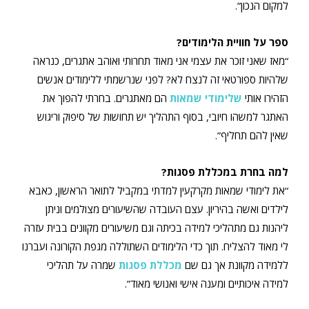
למקום הנכון”.
ספר על חוויית הלימודים?
“מאז שאני זוכר את עצמי אני מאוד תחרותי ואוהב אתגרים, כנראה
שלהיות ספורטאי זה לנצח לא? לפני שנרשמתי ללימודים אנשים
הזהירו אותי
שלימודי שמאות
הם מאתגרים. בחרתי להפוך את
האתגר למשהו חיובי, בסוף התהליך יש תחושות של סיפוק וריגוש
שאין להם תחליף”.
למה בחרת במכללת פסגות?
“את לימודי שמאות מקרקעין למדתי במקביל לתואר הראשון, כאבא
לילדים ואשה בהיריון. עצם העובדה שהשיעורים מצולמים וניתן
ליהנות גם מתהליכי למידה בכיתה וגם משיעורים מקוונים בבית עזרה
לי מאוד להצליח. תוך כדי הלימודים השתוללה מגפת הקורונה ועברנו
ללמידה מקוונת אך גם שם
מכללת פסגות
שמרה על תהליכי
למידה איכותיים ומענה אישי ואנושי מאוד”.