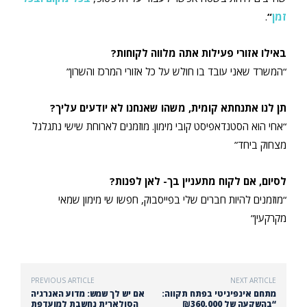
זמן
“
.
באילו אזורי פעילות אתה מלווה לקוחות?
“המשרד שאני עובד בו חולש על כל אזורי המרכז והשרון”
תן לנו אתנחתא קומית, משהו שאנחנו לא יודעים עליך?
“אחי הוא הסטנדאפיסט קובי מימון. מוזמנים לארוחת שישי נתגלגל
מצחוק ביחד”
לסיום, אם לקוח מתעניין בך- לאן לפנות?
“מוזמנים להיות חברים שלי בפייסבוק, חפשו שי מימון שמאי
מקרקעין”
PREVIOUS ARTICLE
NEXT ARTICLE
מתחם אינפיניטי בפתח תקווה:
אם יש לך שמש: מדוע האנרגיה
“בהשקעה של ₪360,000
הסולארית נחשבת למועדפת