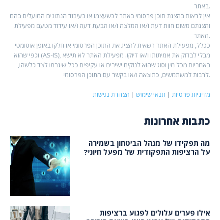
באתר.
אין לראות בהצגת תוכן פרסומי באתר לכשעצמו או בעיבוד הנתונים המועלים בהם
והצגתם משום חוות דעת ו/או המלצה ו/או הבעת דעה ו/או עידוד מטעם מפעילת
האתר.
ככלל, מפעילת האתר רשאית להציג את התוכן הפרסומי או חלקו באופן אוטומטי
וכפי שהוא (AS-IS), מבלי לבדוק את אמיתותו ו/או דיוקו. מפעילת האתר לא תישא
באחריות מכל מין וסוג שהוא לנזקים ישירים או עקיפים ככל שיגרמו לצד כלשהו,
לרבות למשתמשים, כתוצאה ו/או בקשר עם התוכן הפרסומי.
מדיניות פרטיות
|
תנאי שימוש
|
הצהרת נגישות
כתבות אחרונות
מה תפקידו של מנהל הביטחון בשמירה
על הרציפות התפקודית של מפעל חיוני?
אילו פערים עלולים לפגוע ברציפות