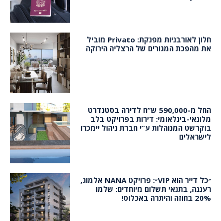
חלון לאורבניות מפנקת: Privato מוביל
את מהפכת המגורים של הרצליה הירוקה
החל מ-590,000 ש”ח לדירה בסטנדרט
מלונאי-בינלאומי: דירות בפרויקט בלב
בוקרשט המנוהלות ע”י חברת ניהול יימכרו
לישראלים
״כל דייר הוא VIP״: פרויקט NANA אלמוג,
רעננה, בתנאי תשלום מיוחדים: שלמו
20% בחוזה והיתרה באכלוס!