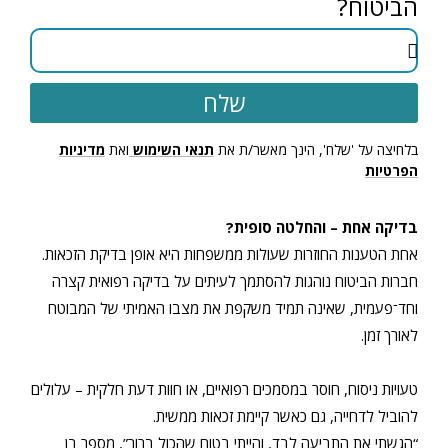
הביטוח?
שלח
בלחיצה על 'שלח', הינך מאשר/ת את
תנאי השימוש
ואת
מדיניות
הפרטיות
בדיקה אחת – והחלטה סופית?
אחת הטענות החוזרות שעולות ממשפחות היא אופן בדיקת הזכאות.
חברות הביטוח נוהגות להסתמך לעיתים על בדיקה רפואית קצרה
וחד־פעמית, שאינה תמיד משקפת את מצבו האמיתי של המבוטח
לאורך זמן.
טעויות ניסוח, חוסר במסמכים רפואיים, או חוות דעת חלקית – עלולים
להוביל לדחייה, גם כאשר קיימת זכאות ממשית.
“הגשתי את התביעה לבד, והייתי בטוח שהכול ברור”, מספר בן