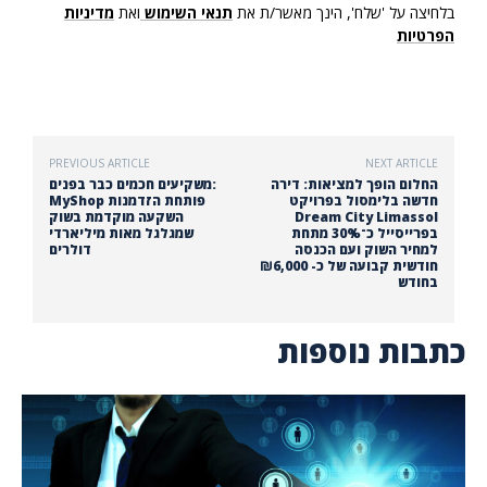
בלחיצה על 'שלח', הינך מאשר/ת את
תנאי השימוש
ואת
מדיניות
הפרטיות
PREVIOUS ARTICLE
NEXT ARTICLE
החלום הופך למציאות: דירה
משקיעים חכמים כבר בפנים:
חדשה בלימסול בפרויקט
MyShop פותחת הזדמנות
Dream City Limassol
השקעה מוקדמת בשוק
בפרייסייל כ־30% מתחת
שמגלגל מאות מיליארדי
למחיר השוק ועם הכנסה
דולרים
חודשית קבועה של כ- ₪6,000
בחודש
כתבות נוספות