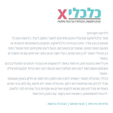
לידיעת הקוראים
אתר כלכליאיקס ומפעיליו אינם אחראים למוצר המוצג לעיל, רכישתו ו/או כל
שימוש בנוגע אליו. התכנים בזירת כלכליאיקס, מופקים בהשתתפות מימונית או
מטעם המפרסמים, שמוזכרים במסגרתם. מעת לעת מתקיימים יחסי תגמול כספי
בין מנהלי האתר לבין מפרסמים, בעלי מוצרים או נותני שירותים שונים המוזכרים
באתר.
אין לראות בהצגת תוכן פרסומי באתר לכשעצמו או בעיבוד הנתונים המועלים בהם
והצגתם משום חוות דעת ו/או המלצה ו/או הבעת דעה ו/או עידוד מטעם מפעילת
האתר.
ככלל, מפעילת האתר רשאית להציג את התוכן הפרסומי או חלקו באופן אוטומטי
וכפי שהוא (AS-IS), מבלי לבדוק את אמיתותו ו/או דיוקו. מפעילת האתר לא תישא
באחריות מכל מין וסוג שהוא לנזקים ישירים או עקיפים ככל שיגרמו לצד כלשהו,
לרבות למשתמשים, כתוצאה ו/או בקשר עם התוכן הפרסומי.
מדיניות פרטיות
|
תנאי שימוש
|
הצהרת נגישות