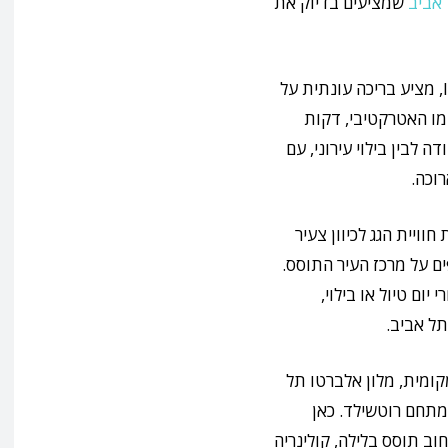
 אביב
שמציעים בדיוק את
מלון סי טאואר תל אביב, מקבוצת Isrotel Design, מציע בריכה עונתית על
ומו האטרקטיבי, דקות
 לבין בילוי עירוני, עם
רוכה.
וויית הגג לכיוון צעיר
ים על מרכז העיר התוסס.
ום טיול או בילוי,
תל אביב.
קומית, מלון אלברטו תל
מתחם רוטשילד. כאן
ב תוסס בלילה, קולינריה