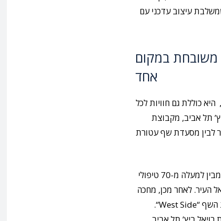
שמשלבת עיצוב עדכני עם
 משובחת במקום
אחד
יא כוללת גם חוויות לכל
ץ’ תל אביב, מקבוצת
פא מפואר לבין מסעדת שף עטורת
בספא “יערות הכרמל” האקסקלוסיבי תוכלו לבחור מבין למעלה מ-70 טיפולי
ל העיר. לאחר מכן, מחכה
ת השף
“
West Side
“
.
רויאל ביץ’ תל אביב