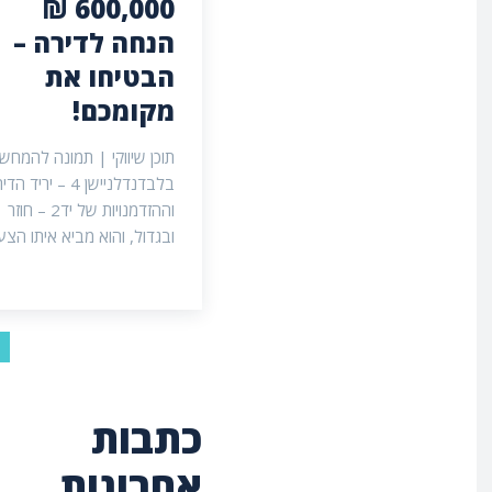
600,000 ₪
הנחה לדירה –
הבטיחו את
מקומכם!
תוכן שיווקי | תמונה להמחש
בלבדנדלניישן 4 – יריד ה
וההזדמנויות של יד2 – חוזר
ובגדול, והוא מביא איתו הצעה
כתבות
אחרונות