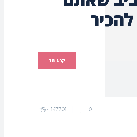
להכיר
קרא עוד
147701
0