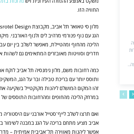
משקט באמצע ההמולה העירונית ויש
מלונות בתל
החוויה הזו.
הגג עם נוף פנורמי מרהיב לים ולנוף האורבני. מיק
ה
הליכה מהחוף ומהטיילת, מאפשר לשלב בין יום עבודה
דירות
חדרים וסוויטות מאובזרים המתאימים גם לשהות א
...
כמה רחובות משם, מלון גימנסיה תל אביב לוקח את ח
ותוסס יותר עם בריכת טבילה ובר על הגג, המשקיפ
זהו המקום המושלם ליהנות מקוקטייל בשקיעה אחרי י
במרחק הליכה מהחופים ומהרחובות התוססים של 
ואם תרצו לשלב לייף־סטייל אורבני עם היסטוריה מ
אביב מציע מתחם בריכה על הגג במבנה לשימור ב
אפשר ליהנות מאווירה תל־אביבית אמיתית – מדרחו