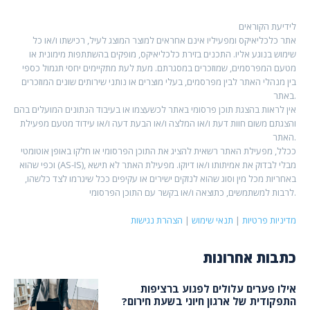
לידיעת הקוראים
אתר כלכליאיקס ומפעיליו אינם אחראים למוצר המוצג לעיל, רכישתו ו/או כל
שימוש בנוגע אליו. התכנים בזירת כלכליאיקס, מופקים בהשתתפות מימונית או
מטעם המפרסמים, שמוזכרים במסגרתם. מעת לעת מתקיימים יחסי תגמול כספי
בין מנהלי האתר לבין מפרסמים, בעלי מוצרים או נותני שירותים שונים המוזכרים
באתר.
אין לראות בהצגת תוכן פרסומי באתר לכשעצמו או בעיבוד הנתונים המועלים בהם
והצגתם משום חוות דעת ו/או המלצה ו/או הבעת דעה ו/או עידוד מטעם מפעילת
האתר.
ככלל, מפעילת האתר רשאית להציג את התוכן הפרסומי או חלקו באופן אוטומטי
וכפי שהוא (AS-IS), מבלי לבדוק את אמיתותו ו/או דיוקו. מפעילת האתר לא תישא
באחריות מכל מין וסוג שהוא לנזקים ישירים או עקיפים ככל שיגרמו לצד כלשהו,
לרבות למשתמשים, כתוצאה ו/או בקשר עם התוכן הפרסומי.
מדיניות פרטיות
|
תנאי שימוש
|
הצהרת נגישות
כתבות אחרונות
אילו פערים עלולים לפגוע ברציפות
התפקודית של ארגון חיוני בשעת חירום?