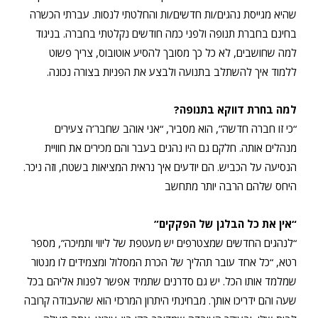
שהיא מגייסת נהגים/ות חדשים/ות והחלטתי לנסות. עברתי הכשרה
בחינם בחברת תנופה ולפני כמה חודשים נקלטתי בחברה.
בניגוד
למה שחושבים, לא כל כך מסובך להסיע אוטובוס, צריך פשוט
ללמוד איך להשתלב בתנועה ולבצע את הפניות בצורה נכונה.
למה בחרת דווקא בתנופה?
“כי זו חברה חדשה”, הוא מסביר, “אני אוהב שחבר’ה צעירים
מנהלים אותה. חלקם גם היו נהגים בעבר והם מכירים את חוויית
הנסיעה על הכביש. הם יודעים איך נראית המציאות בשטח, וזה ניכר.
היחס שלהם הרבה יותר מתחשב
“אין את כל הבלגן של הפקקים”
“לנהגים החדשים שמצטרפים יש מעטפת של ליווי ותמיכה”, מספר
רטא, “כל אחד עובר תהליך של הכרת המסלול ומצמידים לו מנטור
שמלמד אותו הכל. יש גם סדרנים שתמיד אפשר לפנות אליהם בכל
שעה והם ידריכו אותך. מבחינתי היתרון המרכזי הוא שהעבודה קרובה