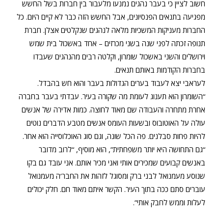
חשוב לציין כי בעבר נהגים נמנעו מלעבור בין חברות בשל החשש
מפגיעה בתנאים הפנסיונים, אבל החשש הזה כבר לא קיים היום. כל
החברות מעניקות המשכיות מלאה לנהגים שנקלטים אצלן. חברת
תנופה זכתה לפני שנה בשני מכרזים – אחד באשכול בית שמש
וירושלים והשני באשכול שומרון, וקלטה רבים מהנהגים שעבדו
בחברות הקודמות באותם תנאים.
לעראבי יצא לעבוד בערים הגדולות בעבר והוא חש בהבדל.
“השומרון הוא תענוג לעומת מה שקורה בעיר. עבדתי בעבר בחברה
אחרת מתחרה והעבודה שם מאוד לחוצה. כמות אדירה של אנשים
עולה על האוטובוס ובשעות העומס אנשים מטבע הדברים נוטים
להיות פחות סבלנים. פה הכל שונה, וגם סוג האוכלוסייה הוא אחר.
“גם התחושה היא יותר משפחתית”, הוא מוסיף, “לרוב מדובר
באנשים קבועים שמכירים אותי ואני מכיר אותם. אני עובד גם בקו
שנוסע מעמנואל לבני ברק ומסוגל לזהות את החבר’ה מעמנואל
עוברים סתם ככה בתוך העיר. הקשר איתם מאוד חם. חלק יכולים
לעלות וממש לחבק אותי”.