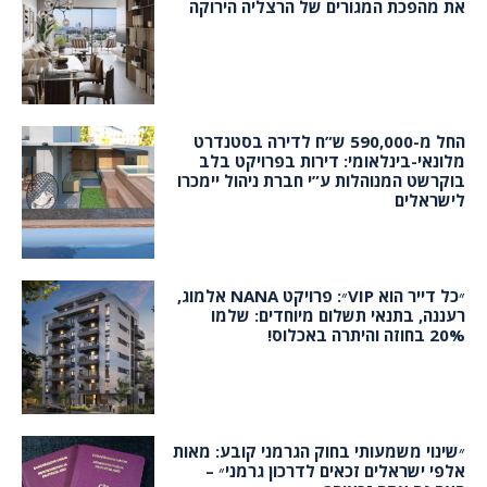
את מהפכת המגורים של הרצליה הירוקה
החל מ-590,000 ש”ח לדירה בסטנדרט
מלונאי-בינלאומי: דירות בפרויקט בלב
בוקרשט המנוהלות ע”י חברת ניהול יימכרו
לישראלים
״כל דייר הוא VIP״: פרויקט NANA אלמוג,
רעננה, בתנאי תשלום מיוחדים: שלמו
20% בחוזה והיתרה באכלוס!
״שינוי משמעותי בחוק הגרמני קובע: מאות
אלפי ישראלים זכאים לדרכון גרמני״ –