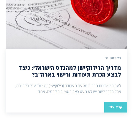
לייפסטייל
מדריך הרילוקיישן למהנדס הישראלי: כיצד
לבצע הכרת תעודות ורישוי בארה”ב?
לעבור לארצות הברית מטעם העבודה (רילוקיישן) זה צעד ענק בקריירה,
אבל בדרך לשם יש לא מעט כאב ראש ובירוקרטיה. אחד...
קרא עוד