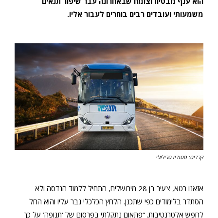
הוא ענף מבטיח וצומח שבאחרונה עבר שיפור תנאים
משמעותי ועובדים רבים בוחרים לעבור אליו.
קרדיט: סטודיו טרילוג'י
אזאנו רטא, צעיר בן 28 מירושלים, התחיל ללמוד הנדסה ולא
הסתדר בלימודים כפי שתכנן. הלחץ הכלכלי גבר עליו והוא החל
לחפש אלטרנטיבות. “פתאום נתקלתי בפרסום של ‘תנופה’ על כך