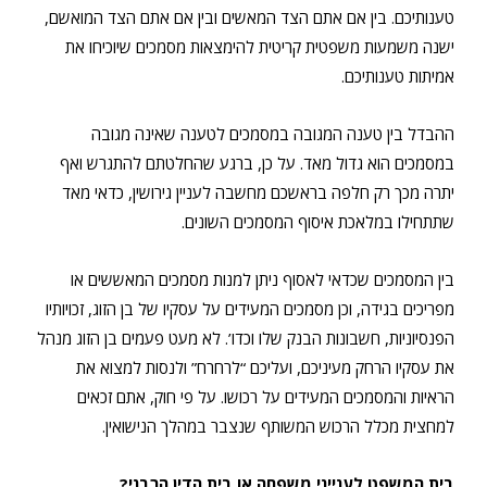
טענותיכם. בין אם אתם הצד המאשים ובין אם אתם הצד המואשם,
ישנה משמעות משפטית קריטית להימצאות מסמכים שיוכיחו את
אמיתות טענותיכם.
ההבדל בין טענה המגובה במסמכים לטענה שאינה מגובה
במסמכים הוא גדול מאד. על כן, ברגע שהחלטתם להתגרש ואף
יתרה מכך רק חלפה בראשכם מחשבה לעניין גירושין, כדאי מאד
שתתחילו במלאכת איסוף המסמכים השונים.
בין המסמכים שכדאי לאסוף ניתן למנות מסמכים המאששים או
מפריכים בגידה, וכן מסמכים המעידים על עסקיו של בן הזוג, זכויותיו
הפנסיוניות, חשבונות הבנק שלו וכדו’. לא מעט פעמים בן הזוג מנהל
את עסקיו הרחק מעיניכם, ועליכם “לרחרח” ולנסות למצוא את
הראיות והמסמכים המעידים על רכושו. על פי חוק, אתם זכאים
למחצית מכלל הרכוש המשותף שנצבר במהלך הנישואין.
בית המשפט לענייני משפחה או בית הדין הרבני?