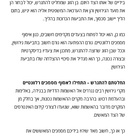
בידיים של אותו הצד היוזם. בן הזוג שמחליט להתגרש, יכול לבחור הן
את מועד הגירושין והן את הערכאה המשפטית אליה הוא יגיש, בתום
הליך יישוב סכסוך, את התביעות הכרוכות בהליך..
כמו כן, הוא יכול לפתוח בצעדים מקדימים חשובים, כגון איסוף
מסמכים רלוונטיים. גורם ההפתעה הוא גורם חשוב בתביעות גירושין,
וככל שבן הזוג שרוצה להתגרש, מתכנן את צעדיו בדיסקרטיות
ובצורה נכונה, כך הוא מגדיל את סיכויי ההצלחה שלו בתביעת
הגירושין.
החלטתם להתגרש – התחילו לאסוף מסמכים רלוונטיים
מקרי גירושין רבים נגררים אל האשמות הדדיות בבגידה, באלימות
ובהעלמת רכוש. בהרבה מקרים ההאשמות נכונות, אך בחלק מן
המקרים מדובר בהאשמות שווא, שנועדו לצורכי קידום האינטרסים
של הצד המאשים.
כך או כך, חשוב מאד שיהיו בידיכם מסמכים המאששים את