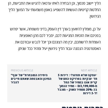
הליך יישוב סכסוך, וכן הבחירה לאיזו ערכאה להגיש את התביעות, הן
החלטות קריטיות העשויות להשפיע באופן משמעותי על המשך הליך
הגירושין.
על כן, מומלץ להיוועץ בעורך דין העוסק בדיני משפחה, אשר יפרוש
בפניכם את הזכויות המגיעות לכם, יסביר לכם מהן האופציות
העומדות לרשותכם, יבין מה רצונכם וכך יוכל לגבש עבורכם את
האסטרטגיה הנכונה עבור הליך גירושין יעיל ומהיר ככל שניתן.
PREVIOUS ARTICLE
NEXT ARTICLE
״עסקה שלא תחזור!״: דירות 5
“היחידה המובחרת” של ענף
חד׳ ענקיות בפרויקט החם של
המיגון והאבטחה שאתם חייבים
קרית אונו במחיר של החל
להכיר
מ-₪3,199,000 – מחיר הנמוך
בכ-20% ממחיר השוק – מוגבל
ל-3 דירות!