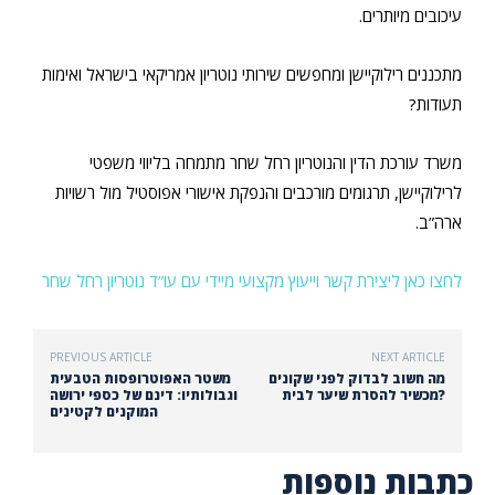
עיכובים מיותרים.
מתכננים רילוקיישן ומחפשים שירותי נוטריון אמריקאי בישראל ואימות
תעודות?
משרד עורכת הדין והנוטריון רחל שחר מתמחה בליווי משפטי
לרילוקיישן, תרגומים מורכבים והנפקת אישורי אפוסטיל מול רשויות
ארה”ב.
לחצו כאן ליצירת קשר וייעוץ מקצועי מיידי עם עו”ד נוטריון רחל שחר
PREVIOUS ARTICLE
NEXT ARTICLE
מה חשוב לבדוק לפני שקונים
משטר האפוטרופסות הטבעית
מכשיר להסרת שיער לבית?
וגבולותיו: דינם של כספי ירושה
המוקנים לקטינים
כתבות נוספות