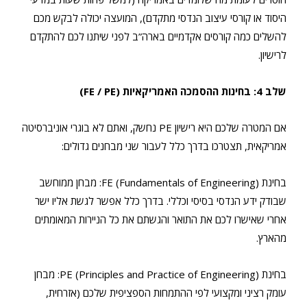
היסוד או קורסי עיצוב הנדסי מתקדם), המועצה יכולה לבקש מכם
להשלים כמה קורסים אקדמיים בארה”ב לפני שיתנו לכם להתקדם
לרישיון.
שלב 4: בחינות ההסמכה האמריקאיות (FE / PE)
אם המטרה שלכם היא רישיון PE נחשק, ואתם לא בוגרי אוניברסיטה
אמריקאית, תצטרכו בדרך כלל לעבור שני מבחנים גדולים:
בחינת FE (Fundamentals of Engineering): מבחן ממוחשב
שבודק ידע הנדסי בסיסי וכללי. בדרך כלל אפשר לגשת אליו ישר
אחרי שאישרו לכם את התואר והגשתם את כל הניירות המאומתים
מהארץ.
בחינת PE (Principles and Practice of Engineering): מבחן
עומק רציני ומקצועי לפי ההתמחות הספציפית שלכם (אזרחית,