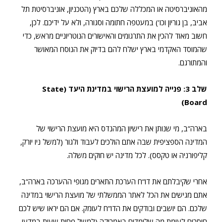
מהאוניברסיטה או המכללה שלכם בארץ (הטכניון, אוניברסיטת תל
אביב, בן גוריון וכו’) במעטפה חתומה וסגורה, ולא על ידיכם. לכן,
חשוב מאוד להכין את התרגומים והאישורים הנוטריוניים מראש, כדי
שהמוסד האקדמי בארץ ישלח להם בדיוק את הנוסח המאושר
והמתורגם.
שלב 3: פנייה למועצת הרישוי במדינת היעד (State
Board)
בארה”ב, מי שנותן את רישיון המהנדס היא מועצת הרישוי של
המדינה הספציפית שבה אתם הולכים לעבוד ולגור (למשל ניו יורק,
קליפורניה או טקסס). לכל מדינה יש חוקים משלה.
אחרי שקיבלתם את דו”ח הערכת התארים מגופי ההערכה בארה”ב,
אתם מגישים את הכל לאתר הממשלתי של מועצת הרישוי במדינה
שלכם. הם יושבים ובודקים את הדו”ח לעומק. אם הם יראו שיש לכם
חוסרים לעומת מה שלומדים באמריקה (למשל פחות שעות במדעי