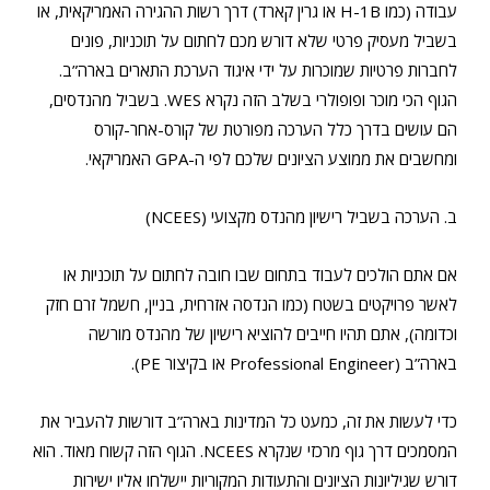
עבודה (כמו H-1B או גרין קארד) דרך רשות ההגירה האמריקאית, או
בשביל מעסיק פרטי שלא דורש מכם לחתום על תוכניות, פונים
לחברות פרטיות שמוכרות על ידי איגוד הערכת התארים בארה”ב.
הגוף הכי מוכר ופופולרי בשלב הזה נקרא WES. בשביל מהנדסים,
הם עושים בדרך כלל הערכה מפורטת של קורס-אחר-קורס
ומחשבים את ממוצע הציונים שלכם לפי ה-GPA האמריקאי.
ב. הערכה בשביל רישיון מהנדס מקצועי (NCEES)
אם אתם הולכים לעבוד בתחום שבו חובה לחתום על תוכניות או
לאשר פרויקטים בשטח (כמו הנדסה אזרחית, בניין, חשמל זרם חזק
וכדומה), אתם תהיו חייבים להוציא רישיון של מהנדס מורשה
בארה”ב (Professional Engineer או בקיצור PE).
כדי לעשות את זה, כמעט כל המדינות בארה”ב דורשות להעביר את
המסמכים דרך גוף מרכזי שנקרא NCEES. הגוף הזה קשוח מאוד. הוא
דורש שגיליונות הציונים והתעודות המקוריות יישלחו אליו ישירות