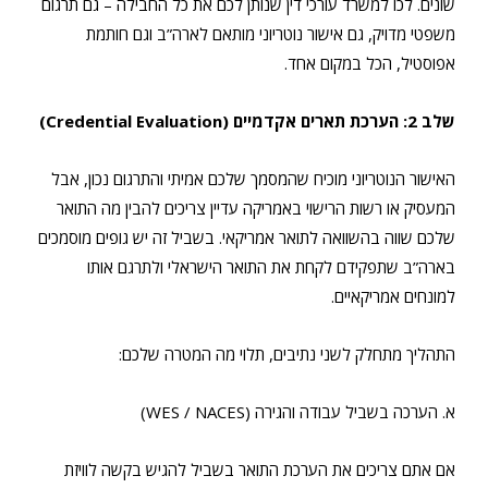
שונים. לכו למשרד עורכי דין שנותן לכם את כל החבילה – גם תרגום
משפטי מדויק, גם אישור נוטריוני מותאם לארה”ב וגם חותמת
אפוסטיל, הכל במקום אחד.
שלב 2: הערכת תארים אקדמיים (Credential Evaluation)
האישור הנוטריוני מוכיח שהמסמך שלכם אמיתי והתרגום נכון, אבל
המעסיק או רשות הרישוי באמריקה עדיין צריכים להבין מה התואר
שלכם שווה בהשוואה לתואר אמריקאי. בשביל זה יש גופים מוסמכים
בארה”ב שתפקידם לקחת את התואר הישראלי ולתרגם אותו
למונחים אמריקאיים.
התהליך מתחלק לשני נתיבים, תלוי מה המטרה שלכם:
א. הערכה בשביל עבודה והגירה (WES / NACES)
אם אתם צריכים את הערכת התואר בשביל להגיש בקשה לוויזת