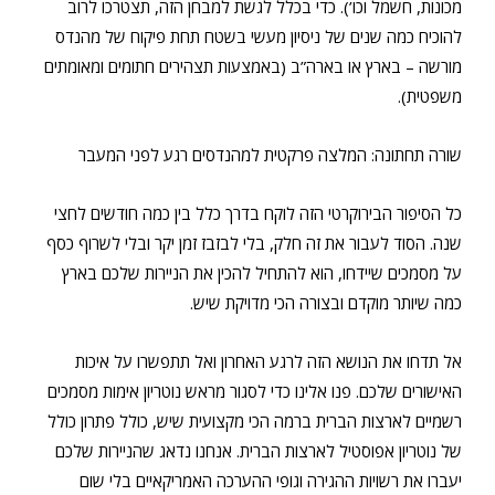
מכונות, חשמל וכו’). כדי בכלל לגשת למבחן הזה, תצטרכו לרוב
להוכיח כמה שנים של ניסיון מעשי בשטח תחת פיקוח של מהנדס
מורשה – בארץ או בארה”ב (באמצעות תצהירים חתומים ומאומתים
משפטית).
שורה תחתונה: המלצה פרקטית למהנדסים רגע לפני המעבר
כל הסיפור הבירוקרטי הזה לוקח בדרך כלל בין כמה חודשים לחצי
שנה. הסוד לעבור את זה חלק, בלי לבזבז זמן יקר ובלי לשרוף כסף
על מסמכים שיידחו, הוא להתחיל להכין את הניירות שלכם בארץ
כמה שיותר מוקדם ובצורה הכי מדויקת שיש.
אל תדחו את הנושא הזה לרגע האחרון ואל תתפשרו על איכות
האישורים שלכם. פנו אלינו כדי לסגור מראש נוטריון אימות מסמכים
רשמיים לארצות הברית ברמה הכי מקצועית שיש, כולל פתרון כולל
של נוטריון אפוסטיל לארצות הברית. אנחנו נדאג שהניירות שלכם
יעברו את רשויות ההגירה וגופי ההערכה האמריקאיים בלי שום