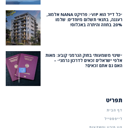
״כל דייר הוא VIP״: פרויקט NANA אלמוג,
רעננה, בתנאי תשלום מיוחדים: שלמו
20% בחוזה והיתרה באכלוס!
״שינוי משמעותי בחוק הגרמני קובע: מאות
אלפי ישראלים זכאים לדרכון גרמני״ –
האם גם אתם זכאים?
תפריט
דף הבית
לייפסטייל
הון סיכון והשקעות