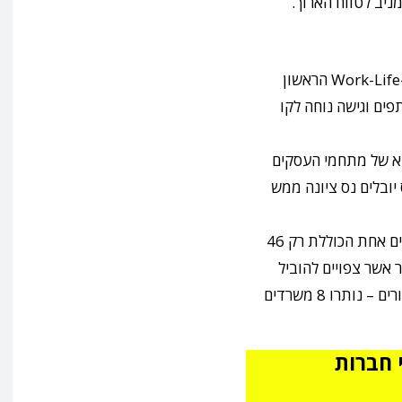
ניב לטווח הארוך.
: מתחם ה־Work-Life-Balance הראשון
ים וגישה נוחה לקו
בא של מתחמי העסקים
ובלים נס ציונה ממש
: קומת משרדים אחת הכוללת רק 46
ה של 7,000 יחידות דיור אשר צפויים להוביל
לביקושים גבוהים במיוחד למשרדים ליד מקום המגורים – נותרו 8 משרדים
 חברות