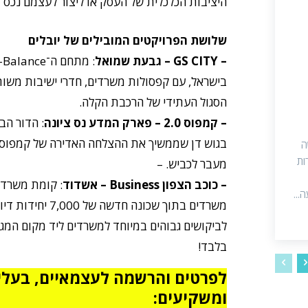
היציבות הכלכלית של העסק או ליצור לעצמם נכס מ
שלושת הפרויקטים המובילים של יובלים
– GS CITY – גבעת שמואל
בישראל, עם קפסולות משרדים, חדרי ישיבות משותפ
הסגול העתידי של הרכבת הקלה.
– קמפוס 2.0 – פארק המדע נס ציונה
: הדור ה
בגוש דן שממשיך את ההצלחה האדירה של קמפוס י
ה
דירות
מעבר לכביש. –
– כוכב הצפון Business – אשדוד
...
משרדים בתוך שכונה חדש
בלבד!
לפרטים והרשמה לעצמאיים, בעלי
ומשקיעים: