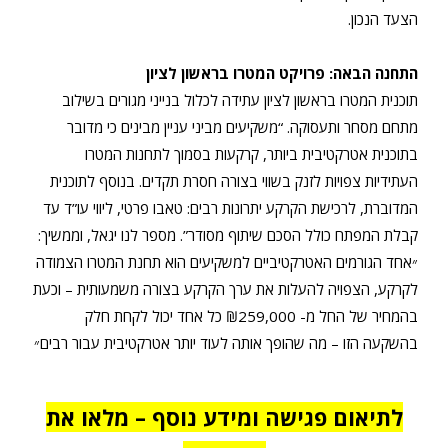
הצעד הנכון.
התחנה הבאה: פרויקט המטרו בראשון לציון
תוכנית המטרו בראשון לציון עתידה לכלול בנייני מגורים בשילוב
מתחם מסחר ותעסוקה. “משקיעים מביני עניין מבינים כי מדובר
בתוכנית אטרקטיבית ביותר, קרקעות בסמוך לתחנות המטרו
העתידיות צפויות לזנק בשווי בצורה חסרת תקדים. בנוסף לתוכנית
המדוברת, לרכישת הקרקע יתרונות רבים: טאבו פרטי, ליווי עו”ד עד
קבלת המפתח כולל הסכם שיתוף מסודר”. מספר לנו יגאל, וממשיך:
״אחד הגורמים האטרקטיביים למשקיעים הוא תחנת המטרו הצמודה
לקרקע, הצפויה להעלות את ערך הקרקע בצורה משמעותית – וכעת
בהמחיר של החל מ- ₪259,000 כל אחד יכול לקחת חלק
בהשקעה הזו – מה שהופך אותה לעוד יותר אטרקטיבית עבור רבים״
לתיאום פגישה ומידע נוסף – מלאו את