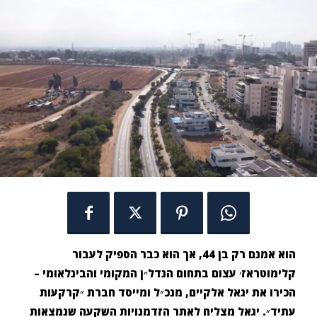
הוא אמנם רק בן 44, אך הוא כבר הספיק לעבור
קלימוטראז׳ עצום בתחום הנדל״ן המקומי והבינלאומי –
הכירו את יגאל אלקיים, מנכ״ל ומייסד חברת ״קרקעות
עתיד״. יגאל מצליח לאתר הזדמנויות השקעה שנמצאות