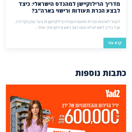
מדריך הרילוקיישן למהנדס הישראלי: כיצד
לבצע הכרת תעודות ורישוי בארה”ב?
לעבור לארצות הברית מטעם העבודה (רילוקיישן) זה צעד ענק בקריירה,
אבל בדרך לשם יש לא מעט כאב ראש ובירוקרטיה. אחד...
קרא עוד
כתבות נוספות