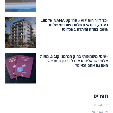
״כל דייר הוא VIP״: פרויקט NANA אלמוג,
רעננה, בתנאי תשלום מיוחדים: שלמו
20% בחוזה והיתרה באכלוס!
״שינוי משמעותי בחוק הגרמני קובע: מאות
אלפי ישראלים זכאים לדרכון גרמני״ –
האם גם אתם זכאים?
תפריט
דף הבית
לייפסטייל