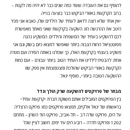
להוסיף גם את העובדה שעוד כמה שנים כבר לא יהיה מה לקנות –
ברוב הקרקעות באזורי הביקוש כבר בוצעה בנייה.
״אין אחד שלא רוצה לדאוג לעתיד של הילדים שלו, כאבא אני מכיר
היטב את ההרגשה הזו. השקעה בקרקעות שאני מאתר מאפשרת
לכם להשקיע בעתיד של המשפחה והילדים. המשקיע נהנה
מפוטנציאל הרווח הגבוה ביותר שאפשר למצוא כיום בשוק וגם אני
משקיע בעצמי בקרקעות האלו, כך שכולנו באותה הסירה ועם מטרה
אחת: להבטיח לילדינו את העתיד הטוב ביותר עבורם – ועם כמות
הקרקעות באזורי הביקוש שהולכת ומצטמצמת אין ספק שזו
ההשקעה הטובה ביותר״, מוסיף יגאל.
מבחר של פרויקטים להשקעה שרק הולך וגדל
בין הפרויקטים המובילים אותם משווקת חברת ״קרקעות עתיד״
בראשותו של יגאל אלקיים, תמצאו פרויקטים כמו: פרויקט הרצליה
על הים, פרויקט שדה דב – תל-אביב, פרויקט הוד השרון – מתחם
1202 ופרויקט חדרה – רובע הים עיר ימים. חשוב לציין שכל