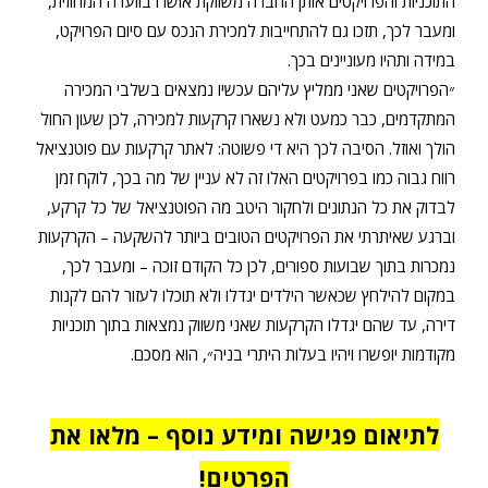
התוכניות והפרויקטים אותן החברה משווקת אושרו בוועדה המחוזית,
ומעבר לכך, תזכו גם להתחייבות למכירת הנכס עם סיום הפרויקט,
במידה ותהיו מעוניינים בכך.
״הפרויקטים שאני ממליץ עליהם עכשיו נמצאים בשלבי המכירה
המתקדמים, כבר כמעט ולא נשארו קרקעות למכירה, לכן שעון החול
הולך ואוזל. הסיבה לכך היא די פשוטה: לאתר קרקעות עם פוטנציאל
רווח גבוה כמו בפרויקטים האלו זה לא עניין של מה בכך, לוקח זמן
לבדוק את כל הנתונים ולחקור היטב מה הפוטנציאל של כל קרקע,
וברגע שאיתרתי את הפרויקטים הטובים ביותר להשקעה – הקרקעות
נמכרות בתוך שבועות ספורים, לכן כל הקודם זוכה – ומעבר לכך,
במקום להילחץ שכאשר הילדים יגדלו ולא תוכלו לעזור להם לקנות
דירה, עד שהם יגדלו הקרקעות שאני משווק נמצאות בתוך תוכניות
מקודמות יופשרו ויהיו בעלות היתרי בניה״, הוא מסכם.
לתיאום פגישה ומידע נוסף – מלאו את
הפרטים!