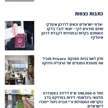
כתבות נצפות
״אלפי ישראלים זכאים לדרכון איטלקי
ואינם מודעים לכך״: יוצאי לוב? בדקו
זכאותכם בקלות ובמהירות לקבלת דרכון
איטלקי!
חלון לאורבניות מפנקת: Privato מוביל
את מהפכת המגורים של הרצליה הירוקה
החל מ-590,000 ש”ח לדירה בסטנדרט
מלונאי-בינלאומי: דירות בפרויקט בלב
בוקרשט המנוהלות ע”י חברת ניהול יימכרו
לישראלים