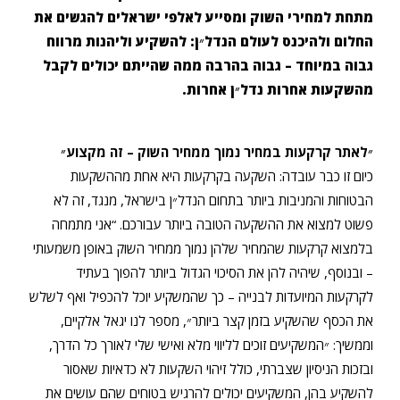
מתחת למחירי השוק ומסייע לאלפי ישראלים להגשים את
החלום ולהיכנס לעולם הנדל״ן: להשקיע וליהנות מרווח
גבוה במיוחד – גבוה בהרבה ממה שהייתם יכולים לקבל
מהשקעות אחרות נדל״ן אחרות.
״לאתר קרקעות במחיר נמוך ממחיר השוק – זה מקצוע״
כיום זו כבר עובדה: השקעה בקרקעות היא אחת מההשקעות
הבטוחות והמניבות ביותר בתחום הנדל״ן בישראל, מנגד, זה לא
פשוט למצוא את ההשקעה הטובה ביותר עבורכם. “אני מתמחה
בלמצוא קרקעות שהמחיר שלהן נמוך ממחיר השוק באופן משמעותי
– ובנוסף, שיהיה להן את הסיכוי הגדול ביותר להפוך בעתיד
לקרקעות המיועדות לבנייה – כך שהמשקיע יוכל להכפיל ואף לשלש
את הכסף שהשקיע בזמן קצר ביותר״, מספר לנו יגאל אלקיים,
וממשיך: ״המשקיעים זוכים לליווי מלא ואישי שלי לאורך כל הדרך,
ובזכות הניסיון שצברתי, כולל זיהוי השקעות לא כדאיות שאסור
להשקיע בהן, המשקיעים יכולים להרגיש בטוחים שהם עושים את