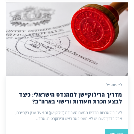
לייפסטייל
מדריך הרילוקיישן למהנדס הישראלי: כיצד
לבצע הכרת תעודות ורישוי בארה”ב?
לעבור לארצות הברית מטעם העבודה (רילוקיישן) זה צעד ענק בקריירה,
אבל בדרך לשם יש לא מעט כאב ראש ובירוקרטיה. אחד...