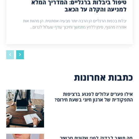
טיפול ביבלות ברגליים: המדריך המלא
למניעה והקלה על הכאב
יבלות בכפות הרגליים הן הרבה יותר מבעיה אסתטית. הן מהוות אות
אזהרה מהגוף, סימן ללחץ מתמשך וחיכוך עודף שעלול לגרום...
כתבות אחרונות
אילו פערים עלולים לפגוע ברציפות
התפקודית של ארגון חיוני בשעת חירום?
מה חשוב לבדוק לפני שקונים מכשיר