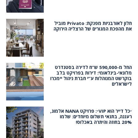
חלון לאורבניות מפנקת: Privato מוביל
את מהפכת המגורים של הרצליה הירוקה
החל מ-590,000 ש”ח לדירה בסטנדרט
מלונאי-בינלאומי: דירות בפרויקט בלב
בוקרשט המנוהלות ע”י חברת ניהול יימכרו
לישראלים
״כל דייר הוא VIP״: פרויקט NANA אלמוג,
רעננה, בתנאי תשלום מיוחדים: שלמו
20% בחוזה והיתרה באכלוס!