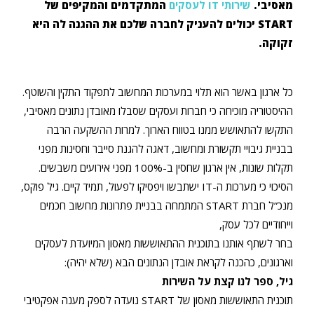
מאסיבי.
שירותי IT לעסקים
המתקדמים והמקיפים של
START יכולים להעניק לחברה שלכם את ההגנה לה היא
זקוקה.
כל ארגון באשר הוא תלוי במערכות המחשוב לתפקוד התקין והשוטף.
ההיסטוריה מוכיחה כי חברות ועסקים שסבלו מאובדן נתונים מאסיבי,
התקשו להתאושש ממנו בטווח הארוך. למרות ההשקעה הרבה
בבניית גיבויי תקשורת ומחשוב, דאגה להגנת סייבר וחסינות מפני
תקלות שונות, אין ארגון שחסין ב-100% מפני אירועים משבשים.
הסיכוי כי מערכות ה-IT ישתבשו ויפסיקו לפעול, תמיד קיים. גיל פוקס,
מנכ”ל חברת START המתמחה בבניית פתרונות מחשוב חכמים
וייחודיים לכל עסק,
בחר לשתף אותנו בתוכנית ההתאוששות מאסון המיועדת לעסקים
וארגונים, כהכנה לקראת אובדן הנתונים הבא (שלא יהיה):
גיל, ספר לנו קצת על השירות
תוכנית התאוששות מאסון של START נועדה לספק מענה אפקטיבי