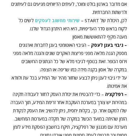
אם מדובר בארגון בולט ומוכר, לעיתים הדיווחים מגיעים גם לעיתונים
ולרשתות החברתיות.
לכן, היכולת של START –
שירותי מחשוב לעסקים
לשים כל
לקוח בראש סדר העדיפויות, היא היא היתרון הגדול שלנו.
מענה מקיף להתאוששות מאסון
– גיבוי בענן לעסק
– הגיבוי האוטומטי בענן לחברות וארגונים
מספק הגנה מלאה מפני פריצות האקרים שונים והגנה מלאה מפני
וירוס הכופר. זאת בנוסף לגיבוי מלא של כל הנתונים החשובים
במקרה של אסון בקנה מידה כמו שריפה או הצפה.
על ידי גיבוי לענן ניתן לבצע שחזור מהיר של המידע בכל עת ולוודא
את אמינותו.
– רפלקציה
– כדי להבטיח את יכולת העסק לחזור לעבודה תקינה
במהירות יש צורך במערכת העוקבת אחר זרימת המידע, תוך העברה
שלו למקום אחר. כך, בקלות יחסית, ניתן להשיב את העסק לנקודת
הזמן שהיתה במועד הכשל במקרה של תקלה במערכות המחשוב.
מערכת עם מנגנון של רפלקציה, תיקח בחשבון הפסקת מידע לזמן
מסוים וכך תבטיח לעסק חסינות מפני אובדן נתונים.