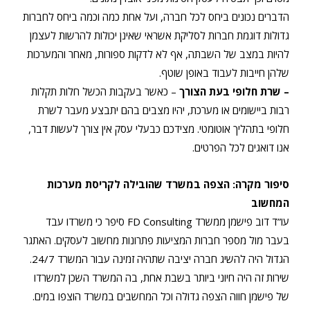
הדברים נכונים ביחס לכל חברה, ועל אחת כמה וכמה ביחס לחברות
גדולות דוגמת חברות לסליקת אשראי שאינן יכולות להרשות לעצמן
להיות במצב של השבתה, אף לא לדקות ספורות, מאחר והמערכות
שלהן חייבות לעבוד באופן שוטף.
– שרת חלופי בעת הצורך
– כאשר בעקבות הכשל חלות תקלות
רבות ביישומים או מערכת, יהיו מצבים בהם יתבצע מעבר לשרת
חלופי בתהליך אוטומטי. מצידכם כבעלי עסק אין צורך לעשות דבר,
אנו דואגים לכל הפרטים.
סיפור מקרה: הצפה במשרד שהובילה לקריסת מערכות
המחשוב
עו”ד דוב פישמן ממשרד FD Consulting סיפר כי משרדו עבד
בעבר מול מספר חברות המציעות פתרונות מחשוב לעסקים. האתגר
הגדול היה להשיג חברה יציבה שתהיה זמינה עבור המשרד 24/7.
שירות זה היה חיוני ביותר בשבת אחת, בה המשרד השכן למשרדו
של פישמן חווה הצפה גדולה וכל המחשבים במשרד הוצפו במים.