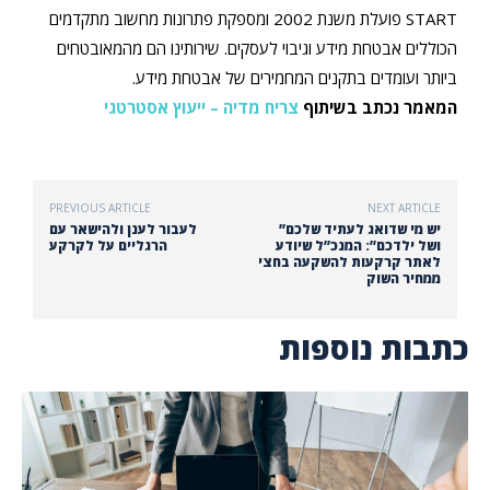
START פועלת משנת 2002 ומספקת פתרונות מחשוב מתקדמים
הכוללים אבטחת מידע וגיבוי לעסקים. שירותינו הם מהמאובטחים
ביותר ועומדים בתקנים המחמירים של אבטחת מידע.
המאמר נכתב בשיתוף
צריח מדיה – ייעוץ אסטרטגי
PREVIOUS ARTICLE
NEXT ARTICLE
”יש מי שדואג לעתיד שלכם
לעבור לענן ולהישאר עם
ושל ילדכם”: המנכ”ל שיודע
הרגליים על לקרקע
לאתר קרקעות להשקעה בחצי
ממחיר השוק
כתבות נוספות