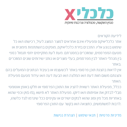
לידיעת הקוראים
אתר כלכליאיקס ומפעיליו אינם אחראים למוצר המוצג לעיל, רכישתו ו/או כל
שימוש בנוגע אליו. התכנים בזירת כלכליאיקס, מופקים בהשתתפות מימונית או
מטעם המפרסמים, שמוזכרים במסגרתם. מעת לעת מתקיימים יחסי תגמול כספי
בין מנהלי האתר לבין מפרסמים, בעלי מוצרים או נותני שירותים שונים המוזכרים
באתר.
אין לראות בהצגת תוכן פרסומי באתר לכשעצמו או בעיבוד הנתונים המועלים בהם
והצגתם משום חוות דעת ו/או המלצה ו/או הבעת דעה ו/או עידוד מטעם מפעילת
האתר.
ככלל, מפעילת האתר רשאית להציג את התוכן הפרסומי או חלקו באופן אוטומטי
וכפי שהוא (AS-IS), מבלי לבדוק את אמיתותו ו/או דיוקו. מפעילת האתר לא תישא
באחריות מכל מין וסוג שהוא לנזקים ישירים או עקיפים ככל שיגרמו לצד כלשהו,
לרבות למשתמשים, כתוצאה ו/או בקשר עם התוכן הפרסומי.
מדיניות פרטיות
|
תנאי שימוש
|
הצהרת נגישות