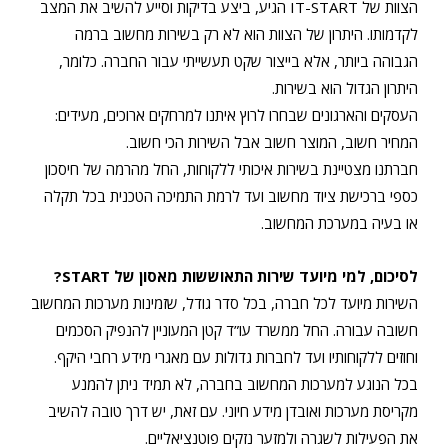
הצוות של IT-START הגיע, ביצע בדיקות וסייע להשיב את המצב
לקדמותו. היתרון של הצוות הוא לא רק בשירות מחשוב ברמה
הגבוהה ביותר, אלא בייצור שקט תעשייתי עבור החברה. כלומר,
היתרון הגדול הוא בשירות.
העסקים והארגונים שבחרו לרוץ איתנו למרחקים ארוכים, מעידים:
המחיר חשוב, המוצר חשוב אבל השירות הכי חשוב.
חברתנו מצטיינת בשירות איכותי ללקוחות, החל מהרמה של חיסכון
כספי ברכישת ציוד מחשוב ועד לרמת התמיכה הטכנית בכל תקלה
או בעיה במערכת המחשוב.
לסיכום, למי מיועד שירות התאוששות מאסון של START?
השירות מיועד לכל חברה, בכל סדר גודל, שזמינות מערכות המחשוב
חשובה עבורה. החל ממשרד עו”ד קטן המעוניין להנפיק הסכמים
וחוזים ללקוחותיו ועד לחברות גדולות עם מאגרי מידע רחבי היקף.
בכל הנוגע למערכות המחשוב בחברה, לא תמיד ניתן להמנע
מקריסת מערכות ואובדן מידע חיוני. עם זאת, יש דרך טובה להשיב
את הפעילות לשגרה ולמזער נזקים פוטנציאליים.