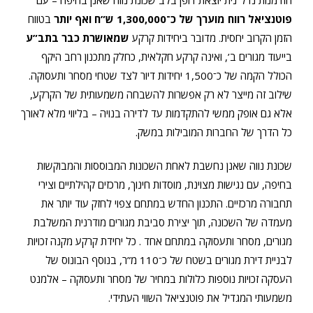
הזדמנות נדל”נית יוצאת דופן בלב שכונת נווה שאנן בחיפה – עם
פוטנציאל רווח מוערך של כ־1,300,000 ש”ח ואף יותר
בטווח
הזמן הקרוב יחסית. מדובר ביחידות קרקע
שמאושרת כבר בתב”ע
בייעוד מגורים ב’,
ואינה קרקע חקלאית
, כחלק מתכנון רחב היקף
הכולל הקמה של כ־1,500 יחידות דיור לצד שטחי מסחר ותעסוקה.
שילוב זה מייצר לא רק אפשרות להשבחה משמעותית של הקרקע,
אלא גם אופק ממשי להתקדמות עד לדירה בנויה – בליווי מלא לאורך
כל הדרך
של החברות המובילות במשק
.
שכונת נווה שאנן נחשבת לאחת השכונות המבוססות והמבוקשות
בחיפה, עם נגישות מצוינת, מוסדות חינוך, מרכזים קהילתיים וצירי
תחבורה מרכזיים. התכנון החדש במתחם צפוי לחזק עוד יותר את
מעמדה של השכונה, תוך יצירת סביבת מגורים מודרנית המשלבת
מגורים, מסחר ותעסוקה במתחם אחד . כל יחידת קרקע מקנה זכויות
לבניית דירת מגורים בשטח של כ־110 מ”ר, בנוסף
הבונוס של
העסקה זכויות נוספות כלולות במחיר של
מסחר ותעסוקה – אלמנט
משמעותי המגדיל את פוטנציאל השווי העתידי.