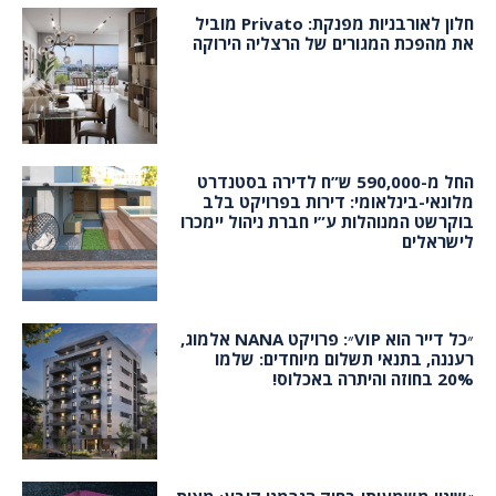
חלון לאורבניות מפנקת: Privato מוביל
את מהפכת המגורים של הרצליה הירוקה
החל מ-590,000 ש”ח לדירה בסטנדרט
מלונאי-בינלאומי: דירות בפרויקט בלב
בוקרשט המנוהלות ע”י חברת ניהול יימכרו
לישראלים
״כל דייר הוא VIP״: פרויקט NANA אלמוג,
רעננה, בתנאי תשלום מיוחדים: שלמו
20% בחוזה והיתרה באכלוס!