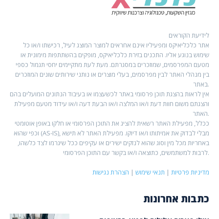
לידיעת הקוראים
אתר כלכליאיקס ומפעיליו אינם אחראים למוצר המוצג לעיל, רכישתו ו/או כל
שימוש בנוגע אליו. התכנים בזירת כלכליאיקס, מופקים בהשתתפות מימונית או
מטעם המפרסמים, שמוזכרים במסגרתם. מעת לעת מתקיימים יחסי תגמול כספי
בין מנהלי האתר לבין מפרסמים, בעלי מוצרים או נותני שירותים שונים המוזכרים
באתר.
אין לראות בהצגת תוכן פרסומי באתר לכשעצמו או בעיבוד הנתונים המועלים בהם
והצגתם משום חוות דעת ו/או המלצה ו/או הבעת דעה ו/או עידוד מטעם מפעילת
האתר.
ככלל, מפעילת האתר רשאית להציג את התוכן הפרסומי או חלקו באופן אוטומטי
וכפי שהוא (AS-IS), מבלי לבדוק את אמיתותו ו/או דיוקו. מפעילת האתר לא תישא
באחריות מכל מין וסוג שהוא לנזקים ישירים או עקיפים ככל שיגרמו לצד כלשהו,
לרבות למשתמשים, כתוצאה ו/או בקשר עם התוכן הפרסומי.
מדיניות פרטיות
|
תנאי שימוש
|
הצהרת נגישות
כתבות אחרונות