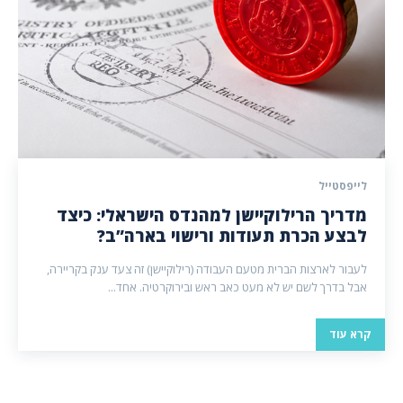
לייפסטייל
מדריך הרילוקיישן למהנדס הישראלי: כיצד
לבצע הכרת תעודות ורישוי בארה”ב?
לעבור לארצות הברית מטעם העבודה (רילוקיישן) זה צעד ענק בקריירה,
אבל בדרך לשם יש לא מעט כאב ראש ובירוקרטיה. אחד...
קרא עוד