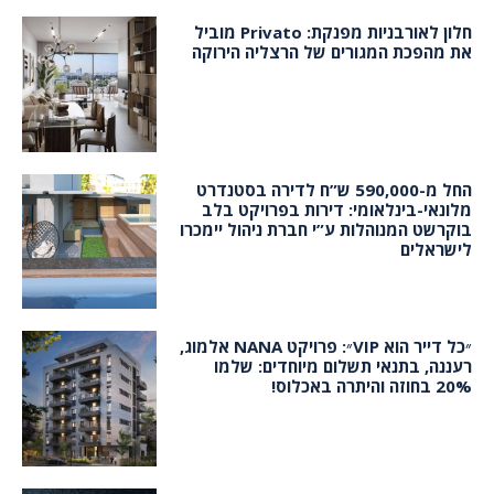
חלון לאורבניות מפנקת: Privato מוביל
את מהפכת המגורים של הרצליה הירוקה
החל מ-590,000 ש”ח לדירה בסטנדרט
מלונאי-בינלאומי: דירות בפרויקט בלב
בוקרשט המנוהלות ע”י חברת ניהול יימכרו
לישראלים
״כל דייר הוא VIP״: פרויקט NANA אלמוג,
רעננה, בתנאי תשלום מיוחדים: שלמו
20% בחוזה והיתרה באכלוס!