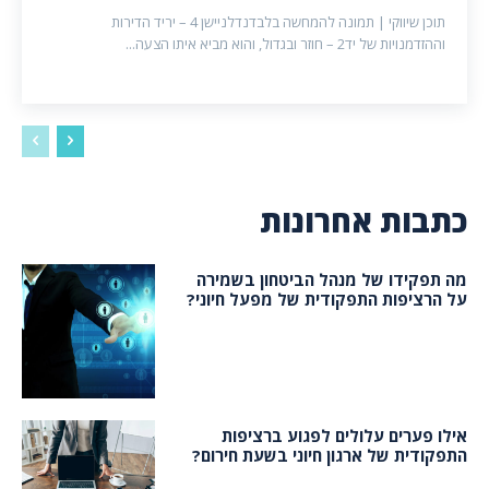
תוכן שיווקי | תמונה להמחשה בלבדנדלניישן 4 – יריד הדירות
וההזדמנויות של יד2 – חוזר ובגדול, והוא מביא איתו הצעה...
כתבות אחרונות
מה תפקידו של מנהל הביטחון בשמירה
על הרציפות התפקודית של מפעל חיוני?
אילו פערים עלולים לפגוע ברציפות
התפקודית של ארגון חיוני בשעת חירום?