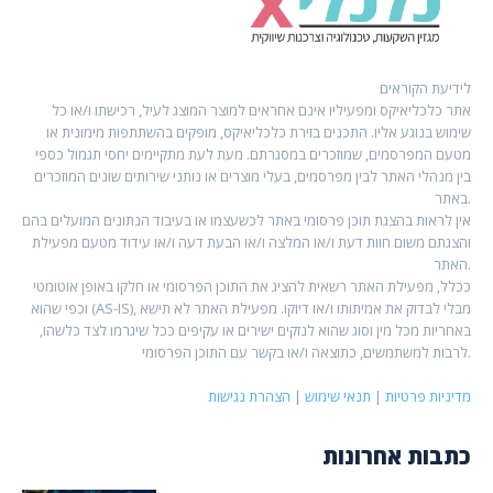
לידיעת הקוראים
אתר כלכליאיקס ומפעיליו אינם אחראים למוצר המוצג לעיל, רכישתו ו/או כל
שימוש בנוגע אליו. התכנים בזירת כלכליאיקס, מופקים בהשתתפות מימונית או
מטעם המפרסמים, שמוזכרים במסגרתם. מעת לעת מתקיימים יחסי תגמול כספי
בין מנהלי האתר לבין מפרסמים, בעלי מוצרים או נותני שירותים שונים המוזכרים
באתר.
אין לראות בהצגת תוכן פרסומי באתר לכשעצמו או בעיבוד הנתונים המועלים בהם
והצגתם משום חוות דעת ו/או המלצה ו/או הבעת דעה ו/או עידוד מטעם מפעילת
האתר.
ככלל, מפעילת האתר רשאית להציג את התוכן הפרסומי או חלקו באופן אוטומטי
וכפי שהוא (AS-IS), מבלי לבדוק את אמיתותו ו/או דיוקו. מפעילת האתר לא תישא
באחריות מכל מין וסוג שהוא לנזקים ישירים או עקיפים ככל שיגרמו לצד כלשהו,
לרבות למשתמשים, כתוצאה ו/או בקשר עם התוכן הפרסומי.
מדיניות פרטיות
|
תנאי שימוש
|
הצהרת נגישות
כתבות אחרונות