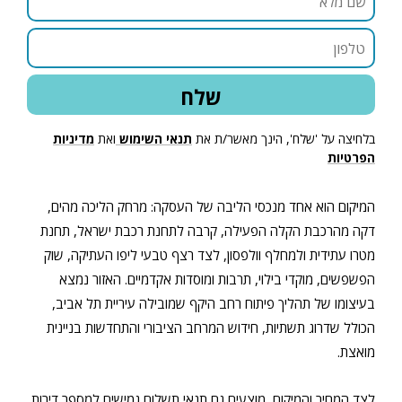
בלחיצה על 'שלח', הינך מאשר/ת את
תנאי השימוש
ואת
מדיניות
הפרטיות
המיקום הוא אחד מנכסי הליבה של העסקה: מרחק הליכה מהים,
דקה מהרכבת הקלה הפעילה, קרבה לתחנת רכבת ישראל, תחנת
מטרו עתידית ולמחלף וולפסון, לצד רצף טבעי ליפו העתיקה, שוק
הפשפשים, מוקדי בילוי, תרבות ומוסדות אקדמיים. האזור נמצא
בעיצומו של תהליך פיתוח רחב היקף שמובילה עיריית תל אביב,
הכולל שדרוג תשתיות, חידוש המרחב הציבורי והתחדשות בניינית
מואצת.
לצד המחיר והמיקום, מוצעים גם תנאי תשלום גמישים למספר דירות