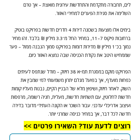
לים, תחבורה מתקדמת והתחדשות עירונית מואצת – אך טרם
השלימה את סגירת הפערים למחירי האזור.
בימים אלו מוצעות בשכונה דירות 4 חדרים חדשות בפרויקט בוטיק
ברחובות פיקוס 7–11, במחיר החל מ־3.3 מיליון ₪ בלבד. זהו מחיר
נמוך בכ־1 מיליון ₪ מדירות דומות בפרויקט סמוך הנבנה ממול – פער
שממחיש היטב את נקודת הכניסה שבה נמצא האזור כיום.
הפרויקט מוקם במסגרת תמ״א 38 חיזוק – מודל שנתפס לעיתים
כפחות מועדף, אך בפועל מגלם יתרון משמעותי למי שמבין את
השוק. לאחר חיזוק ושיפוץ מלא של הבניין הקיים, נבנות מעליו קומות
חדשות לחלוטין, עם תשתיות חדשות, מעלית, חניה רשומה, מרפסות
ועיצוב אדריכלי עדכני. עבור השוכר או הקונה העתידי מדובר בדירה
חדשה לכל דבר, אך במחיר כניסה שמרני יותר.
רוצים לדעת עוד? השאירו פרטים >>